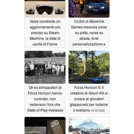
Valve condivide un
Clutch di Maverick
aggiornamento più
Games mescola corse
preciso su Steam
su pista, corse su
Machine, la data di
strada, forte
uscita di Frame
personalizzazione e
rapine
06/06/2026
06/03/2026
Gli ex sviluppatori di
Forza Horizon 6: il
Forza Horizon hanno
creatore di Silent Hill si
cucinato, non
unisce ai giocatori
vedevano l'ora che
giapponesi per lodarne
State of Play rivelasse
il realismo
05/25/2026
il loro primo progetto
AAA
05/28/2026