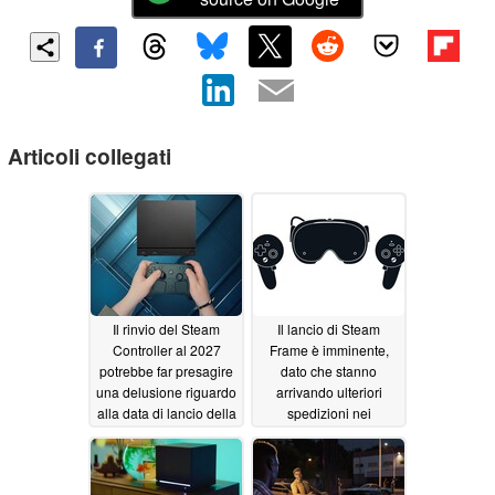
Articoli collegati
Il rinvio del Steam
Il lancio di Steam
Controller al 2027
Frame è imminente,
potrebbe far presagire
dato che stanno
una delusione riguardo
arrivando ulteriori
alla data di lancio della
spedizioni nei
Steam Machine
magazzini statunitensi
di Valve
06/19/2026
06/13/2026