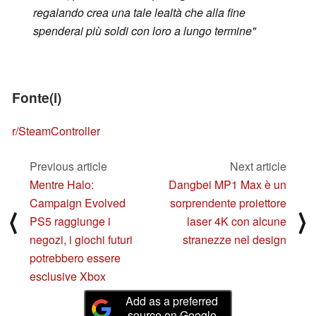
regalando crea una tale lealtà che alla fine
spenderai più soldi con loro a lungo termine"
Fonte(i)
r/SteamController
Previous article
Next article
Mentre Halo:
Dangbei MP1 Max è un
Campaign Evolved
sorprendente proiettore
⟨
⟩
PS5 raggiunge i
laser 4K con alcune
negozi, i giochi futuri
stranezze nel design
potrebbero essere
esclusive Xbox
Add as a preferred
source on Google