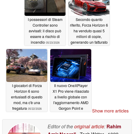
I possessori di Steam
Secondo quanto
Controller sono
riferito, Forza Horizon 6
avvisati: il disco può
ha venduto quasi 5
essere a rischio di
milioni di copie,
incendio
generando un fatturato
05/23/2026
di oltre 325 milioni di
dollari
05/22/2026
I giocatori di Forza
Il nuovo OneXPlayer
Horizon 6 sono
X1 Pro viene rilasciato
entusiasti di questo
a livello globale con
mod, ma c'è una
l'aggiornamento AMD
fregatura
Gorgon Point e
05/22/2026
Show more articles
OCuLink
05/22/2026
Editor of the
original article
:
Rahim