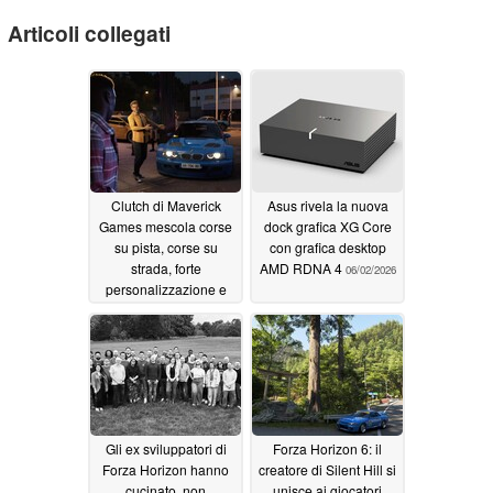
Articoli collegati
Clutch di Maverick
Asus rivela la nuova
Games mescola corse
dock grafica XG Core
su pista, corse su
con grafica desktop
strada, forte
AMD RDNA 4
06/02/2026
personalizzazione e
rapine
06/03/2026
Gli ex sviluppatori di
Forza Horizon 6: il
Forza Horizon hanno
creatore di Silent Hill si
cucinato, non
unisce ai giocatori