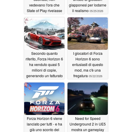
vedevano l'ora che
giapponesi per lodarne
State of Play rivelasse
il realismo
05/25/2026
il loro primo progetto
AAA
05/28/2026
Secondo quanto
I giocatori di Forza
riferito, Forza Horizon 6
Horizon 6 sono
ha venduto quasi 5
entusiasti di questo
milioni di copie,
mod, ma c'è una
generando un fatturato
fregatura
05/22/2026
di oltre 325 milioni di
dollari
05/22/2026
Forza Horizon 6 viene
Need for Speed
lanciato per tutti - e ha
Underground 2 in UE5
già uno sconto del
mostra un gameplay