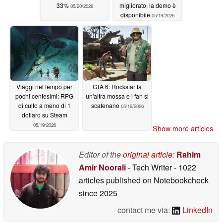
33%
migliorato, la demo è
05/20/2026
disponibile
05/19/2026
Viaggi nel tempo per
GTA 6: Rockstar fa
pochi centesimi: RPG
un'altra mossa e i fan si
di culto a meno di 1
scatenano
05/19/2026
dollaro su Steam
05/19/2026
Show more articles
Editor of the
original article
:
Rahim
Amir Noorali
- Tech Writer
- 1022
articles published on Notebookcheck
since 2025
contact me via:
LinkedIn