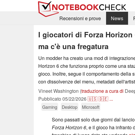
Recensioni e prove
News
I giocatori di Forza Horizon
ma c'è una fregatura
Un modder ha creato una mod di integrazione 
Horizon 6 che funziona proprio come una staz
gioco. Inoltre, segue il comportamento della s
con dissolvenze del menu, metadati dell'artist
Vineet Washington (
traduzione a cura di
Deep
Pubblicato
05/22/2026
🇺🇸
🇩🇪
...
Gaming
Desktop
Microsoft
Sono passati solo due giorni dal lancio
Forza Horizon 6
, e il gioco ha infranto