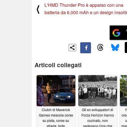
L'HMD Thunder Pro è apparso con una
⟨
batteria da 6.000 mAh e un design insolit
Articoli collegati
Clutch di Maverick
Gli ex sviluppatori di
F
Games mescola corse
Forza Horizon hanno
crea
su pista, corse su
cucinato, non
u
strada, forte
vedevano l'ora che
gia