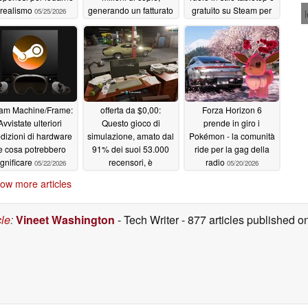
l realismo
generando un fatturato
gratuito su Steam per
05/25/2026
di oltre 325 milioni di
un periodo di tempo
dollari
limitato
05/22/2026
05/22/2026
am Machine/Frame:
offerta da $0,00:
Forza Horizon 6
Avvistate ulteriori
Questo gioco di
prende in giro i
dizioni di hardware
simulazione, amato dal
Pokémon - la comunità
 e cosa potrebbero
91% dei suoi 53.000
ride per la gag della
ignificare
recensori, è
radio
05/22/2026
05/20/2026
attualmente gratuito su
ow more articles
Steam
05/22/2026
cle
:
Vineet Washington
- Tech Writer
- 877 articles published