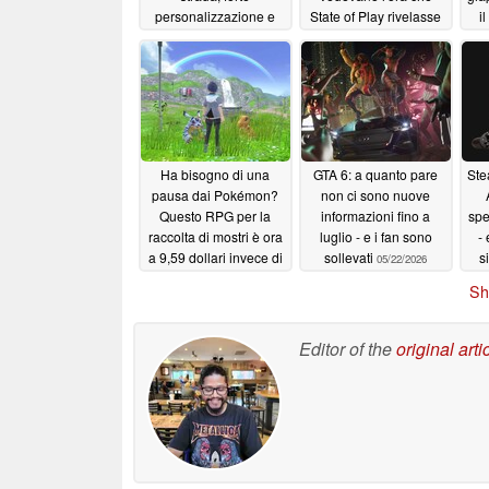
personalizzazione e
State of Play rivelasse
i
rapine
il loro primo progetto
06/03/2026
AAA
05/28/2026
Ha bisogno di una
GTA 6: a quanto pare
Ste
pausa dai Pokémon?
non ci sono nuove
Questo RPG per la
informazioni fino a
spe
raccolta di mostri è ora
luglio - e i fan sono
-
a 9,59 dollari invece di
sollevati
s
05/22/2026
60 dollari su Steam
Sh
05/22/2026
Editor of the
original arti