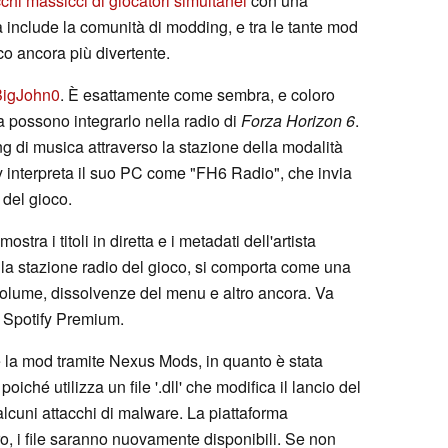
cchi massicci di giocatori simultanei
con una
 include la comunità di modding, e tra le tante mod
co ancora più divertente.
 BigJohn0
. È esattamente come sembra, e coloro
a possono integrarlo nella radio di
Forza Horizon 6
.
ng di musica attraverso la stazione della modalità
y interpreta il suo PC come "FH6 Radio", che invia
del gioco.
stra i titoli in diretta e i metadati dell'artista
ella stazione radio del gioco, si comporta come una
 volume, dissolvenze del menu e altro ancora. Va
o Spotify Premium.
re la mod tramite Nexus Mods, in quanto è stata
iché utilizza un file '.dll' che modifica il lancio del
lcuni attacchi di malware. La piattaforma
uro, i file saranno nuovamente disponibili. Se non