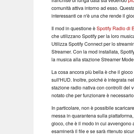
franchise di lunga data sta vedendo
pi
comunità attiva intorno ad esso. Questa
interessanti ce n'è una che rende il gio
Il mod in questione è
Spotify Radio di
che utilizzano Spotify per la loro music
Utilizza Spotify Connect per lo streami
Streamer. Con la mod installata, Spotif
la musica alla stazione Streamer Mode 
La cosa ancora più bella è che il gioco mo
sull'HUD. Inoltre, poiché è integrata n
stazione radio nativa con controlli del
notato che per funzionare è necessari
In particolare, non è possibile scarica
messa in quarantena sulla piattaforma, po
gioco, che è il modo in cui avvengono a
esaminerà il file e se sarà ritenuto sic