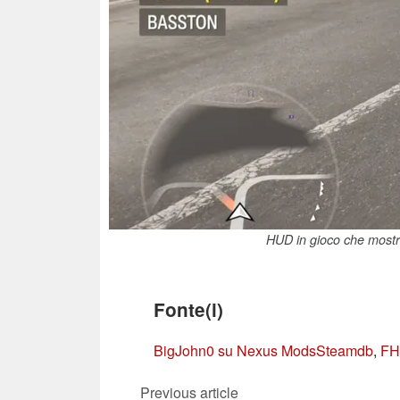
HUD in gioco che mostra
Fonte(i)
BigJohn0 su Nexus Mods
Steamdb
,
FH
Previous article