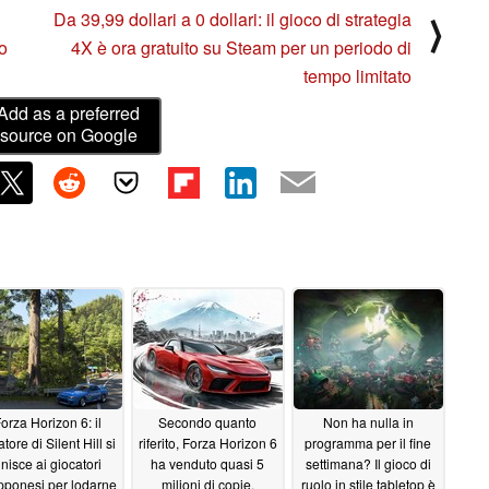
Da 39,99 dollari a 0 dollari: il gioco di strategia
⟩
o
4X è ora gratuito su Steam per un periodo di
tempo limitato
Add as a preferred
source on Google
orza Horizon 6: il
Secondo quanto
Non ha nulla in
tore di Silent Hill si
riferito, Forza Horizon 6
programma per il fine
nisce ai giocatori
ha venduto quasi 5
settimana? Il gioco di
pponesi per lodarne
milioni di copie,
ruolo in stile tabletop è