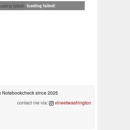
loading failed!
loading failed!
 on Notebookcheck
since 2025
contact me via:
vineetwashington