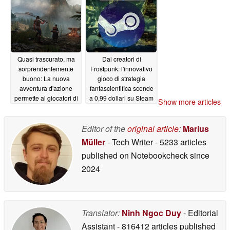
dietro l'ecosistema
delle app di Xbox
05/19/2026
Quasi trascurato, ma
Dai creatori di
sorprendentemente
Frostpunk: l'innovativo
buono: La nuova
gioco di strategia
avventura d'azione
fantascientifica scende
permette ai giocatori di
a 0,99 dollari su Steam
Show more articles
forgiare le proprie
05/18/2026
spade
05/18/2026
Editor of the
original article
:
Marius
Müller
- Tech Writer
- 5233 articles
published on Notebookcheck
since
2024
Translator:
Ninh Ngoc Duy
- Editorial
Assistant
- 816412 articles published