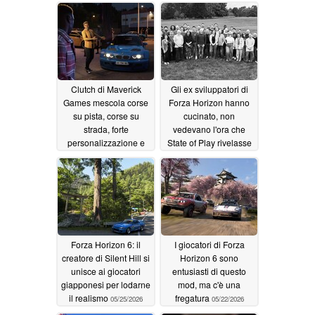
Clutch di Maverick
Gli ex sviluppatori di
Games mescola corse
Forza Horizon hanno
su pista, corse su
cucinato, non
strada, forte
vedevano l'ora che
personalizzazione e
State of Play rivelasse
rapine
il loro primo progetto
06/03/2026
AAA
05/28/2026
Forza Horizon 6: il
I giocatori di Forza
creatore di Silent Hill si
Horizon 6 sono
unisce ai giocatori
entusiasti di questo
giapponesi per lodarne
mod, ma c'è una
il realismo
fregatura
05/25/2026
05/22/2026