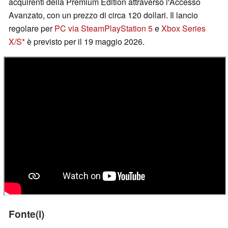
acquirenti della Premium Edition attraverso l'Accesso
Avanzato, con un prezzo di circa 120 dollari. Il lancio
regolare per
PC via Steam
PlayStation 5
e
Xbox Series
X/S
è previsto per il 19 maggio 2026.
Fonte(i)