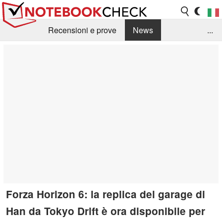
Recensioni e prove
News
...
Raccolta di recensioni
Info Techniche / Tips
Guida agli acquisti
Search
Contact
Forza Horizon 6: la replica del garage di
Han da Tokyo Drift è ora disponibile per