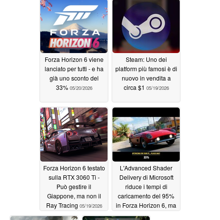
Forza Horizon 6 viene
Steam: Uno dei
lanciato per tutti - e ha
platform più famosi è di
già uno sconto del
nuovo in vendita a
33%
circa $1
05/20/2026
05/19/2026
Forza Horizon 6 testato
L'Advanced Shader
sulla RTX 3060 Ti -
Delivery di Microsoft
Può gestire il
riduce i tempi di
Giappone, ma non il
caricamento del 95%
Ray Tracing
in Forza Horizon 6, ma
05/19/2026
blocca la funzione