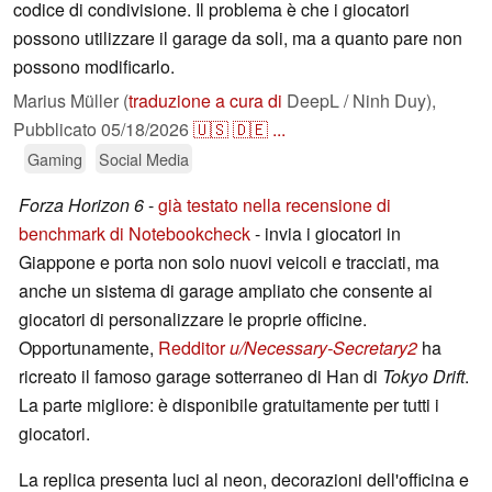
codice di condivisione. Il problema è che i giocatori
possono utilizzare il garage da soli, ma a quanto pare non
possono modificarlo.
Marius Müller (
traduzione a cura di
DeepL / Ninh Duy),
Pubblicato
05/18/2026
🇺🇸
🇩🇪
...
Gaming
Social Media
Forza Horizon 6
-
già testato nella recensione di
benchmark di Notebookcheck
- invia i giocatori in
Giappone e porta non solo nuovi veicoli e tracciati, ma
anche un sistema di garage ampliato che consente ai
giocatori di personalizzare le proprie officine.
Opportunamente,
Redditor
u/Necessary-Secretary2
ha
ricreato il famoso garage sotterraneo di Han di
Tokyo Drift
.
La parte migliore: è disponibile gratuitamente per tutti i
giocatori.
La replica presenta luci al neon, decorazioni dell'officina e