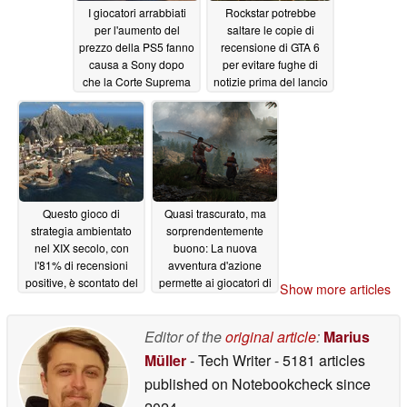
I giocatori arrabbiati
Rockstar potrebbe
per l'aumento del
saltare le copie di
prezzo della PS5 fanno
recensione di GTA 6
causa a Sony dopo
per evitare fughe di
che la Corte Suprema
notizie prima del lancio
ha respinto le tariffe
05/19/2026
05/19/2026
Questo gioco di
Quasi trascurato, ma
strategia ambientato
sorprendentemente
nel XIX secolo, con
buono: La nuova
l'81% di recensioni
avventura d'azione
positive, è scontato del
permette ai giocatori di
Show more articles
75% su Steam
forgiare le proprie
spade
05/19/2026
05/18/2026
Editor of the
original article
:
Marius
Müller
- Tech Writer
- 5181 articles
published on Notebookcheck
since