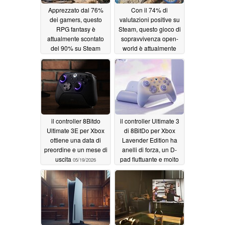
Apprezzato dal 76%
Con il 74% di
dei gamers, questo
valutazioni positive su
RPG fantasy è
Steam, questo gioco di
attualmente scontato
sopravvivenza open-
del 90% su Steam
world è attualmente
scontato del 50%
05/22/2026
05/21/2026
il controller 8Bitdo
il controller Ultimate 3
Ultimate 3E per Xbox
di 8BitDo per Xbox
ottiene una data di
Lavender Edition ha
preordine e un mese di
anelli di forza, un D-
uscita
pad fluttuante e molto
05/19/2026
altro
05/19/2026