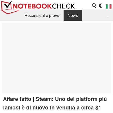
Recensioni e prove
News
...
Raccolta di recensioni
Info Techniche / Tips
Guida agli acquisti
Search
Contact
Affare fatto | Steam: Uno dei platform più
famosi è di nuovo in vendita a circa $1