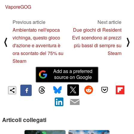
Vapore
GOG
Previous article
Next article
Ambientato nell'epoca
Due giochi di Resident
vichinga, questo gioco
Evil scendono ai prezzi
⟨
⟩
d'azione e avventura è
più bassi di sempre su
ora scontato del 75% su
Steam
Steam
Add as a preferred
source on Google
Articoli collegati