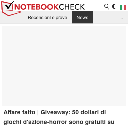
Recensioni e prove
News
...
Raccolta di recensioni
Info Techniche / Tips
Guida agli acquisti
Search
Contact
Affare fatto | Giveaway: 50 dollari di
giochi d'azione-horror sono gratuiti su