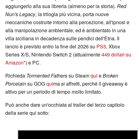
aggiungerlo alla sua libreria (almeno per la storia).
Red
Nun's Legacy
, la trilogia più vicina, porta nuove
meccaniche costruite intorno alla percezione, all'ipnosi e
alla manipolazione ambientale, ed è ambientato in una
villa siciliana in decadenza sulle pendici dell'Etna. Il
lancio è previsto entro la fine del 2026 su
PS5
, Xbox
Series X/S, Nintendo Switch 2 (attualmente
449 dollari su
Amazon
) e PC.
Richieda
Tormented Fathers
su Steam
qui
e
Broken
Porcelain
su GOG
qui
ma si affretti, perché il giveaway è
attivo per un periodo di tempo molto limitato.
Può anche dare un'occhiata al trailer del terzo capitolo
della serie qui sotto: