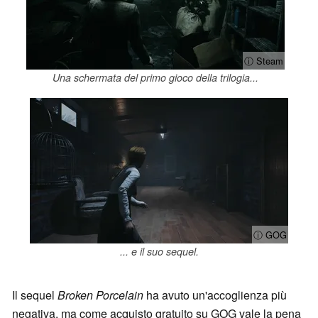
ⓘ Steam
Una schermata del primo gioco della trilogia...
ⓘ GOG
... e il suo sequel.
Il sequel
Broken Porcelain
ha avuto un'accoglienza più
negativa, ma come acquisto gratuito su GOG vale la pena