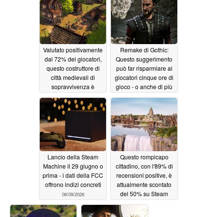
Valutato positivamente
Remake di Gothic:
dal 72% dei giocatori,
Questo suggerimento
questo costruttore di
può far risparmiare ai
città medievali di
giocatori cinque ore di
sopravvivenza è
gioco - o anche di più
scontato dell'80% su
06/09/2026
Steam
06/10/2026
Lancio della Steam
Questo rompicapo
Machine il 29 giugno o
cittadino, con l'89% di
prima - i dati della FCC
recensioni positive, è
offrono indizi concreti
attualmente scontato
del 50% su Steam
06/09/2026
06/09/2026