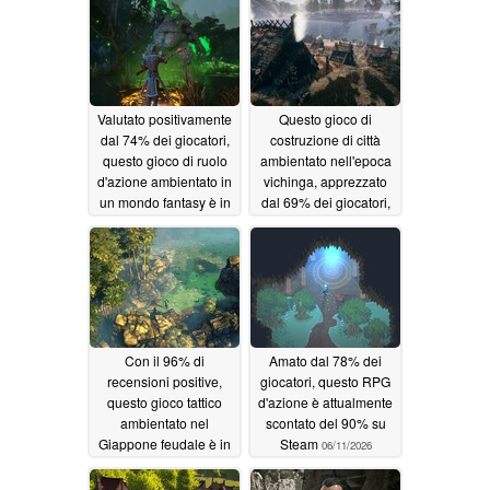
Valutato positivamente
Questo gioco di
dal 74% dei giocatori,
costruzione di città
questo gioco di ruolo
ambientato nell'epoca
d'azione ambientato in
vichinga, apprezzato
un mondo fantasy è in
dal 69% dei giocatori,
sconto dell'85% su
è in sconto del 70% su
Steam
Steam
06/14/2026
06/13/2026
Con il 96% di
Amato dal 78% dei
recensioni positive,
giocatori, questo RPG
questo gioco tattico
d'azione è attualmente
ambientato nel
scontato del 90% su
Giappone feudale è in
Steam
06/11/2026
sconto del 90% su
Steam
06/12/2026