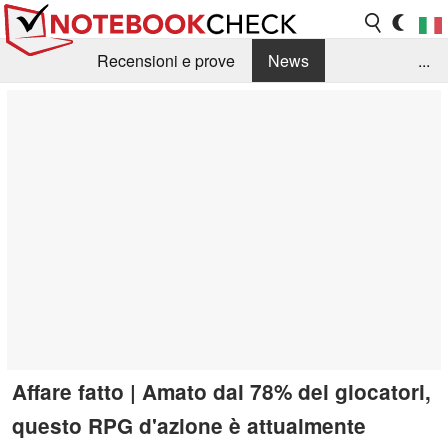
Recensioni e prove
News
...
Raccolta di recensioni
Info Techniche / Tips
Guida agli acquisti
Search
Contact
Affare fatto | Amato dal 78% dei giocatori,
questo RPG d'azione è attualmente