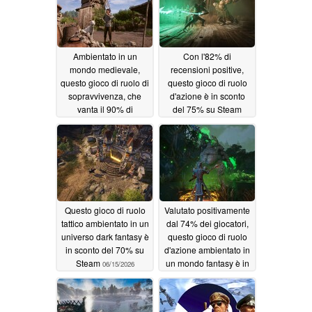
Ambientato in un
Con l'82% di
mondo medievale,
recensioni positive,
questo gioco di ruolo di
questo gioco di ruolo
sopravvivenza, che
d'azione è in sconto
vanta il 90% di
del 75% su Steam
recensioni positive, è
06/16/2026
attualmente in offerta
su Steam con uno
sconto del 50%
06/18/2026
Questo gioco di ruolo
Valutato positivamente
tattico ambientato in un
dal 74% dei giocatori,
universo dark fantasy è
questo gioco di ruolo
in sconto del 70% su
d'azione ambientato in
Steam
un mondo fantasy è in
06/15/2026
sconto dell'85% su
Steam
06/14/2026