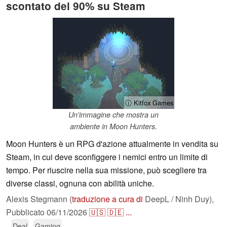
scontato del 90% su Steam
ⓘ Kitfox Games
Un'immagine che mostra un
ambiente in Moon Hunters.
Moon Hunters è un RPG d'azione attualmente in vendita su
Steam, in cui deve sconfiggere i nemici entro un limite di
tempo. Per riuscire nella sua missione, può scegliere tra
diverse classi, ognuna con abilità uniche.
Alexis Stegmann (
traduzione a cura di
DeepL / Ninh Duy),
Pubblicato
06/11/2026
🇺🇸
🇩🇪
...
Deal
Gaming