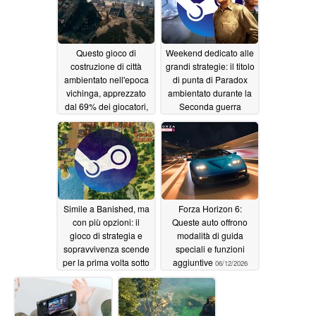
Questo gioco di
Weekend dedicato alle
costruzione di città
grandi strategie: il titolo
ambientato nell'epoca
di punta di Paradox
vichinga, apprezzato
ambientato durante la
dal 69% dei giocatori,
Seconda guerra
è in sconto del 70% su
mondiale è
Steam
temporaneamente
06/13/2026
gratuito su Steam
06/12/2026
Simile a Banished, ma
Forza Horizon 6:
con più opzioni: il
Queste auto offrono
gioco di strategia e
modalità di guida
sopravvivenza scende
speciali e funzioni
per la prima volta sotto
aggiuntive
06/12/2026
i 5 dollari su Steam
06/12/2026