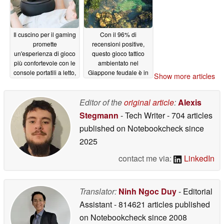
Il cuscino per il gaming
Con il 96% di
promette
recensioni positive,
un'esperienza di gioco
questo gioco tattico
più confortevole con le
ambientato nel
console portatili a letto,
Giappone feudale è in
Show more articles
senza che le mani si
sconto del 90% su
intorpidiscano
Steam
06/12/2026
06/12/2026
Editor of the
original article
:
Alexis
Stegmann
- Tech Writer
- 704 articles
published on Notebookcheck
since
2025
contact me via:
LinkedIn
Translator:
Ninh Ngoc Duy
- Editorial
Assistant
- 814621 articles published
on Notebookcheck
since 2008