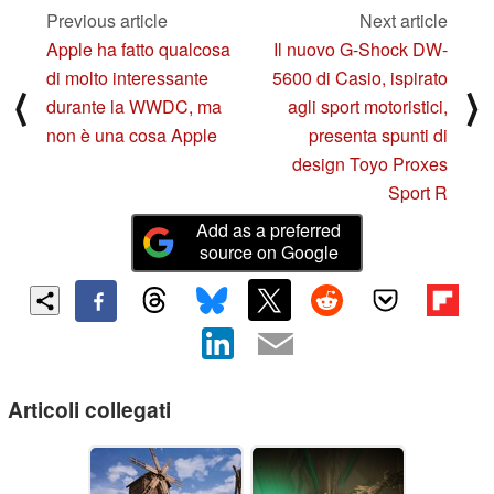
Previous article
Next article
Apple ha fatto qualcosa
Il nuovo G-Shock DW-
di molto interessante
5600 di Casio, ispirato
⟨
⟩
durante la WWDC, ma
agli sport motoristici,
non è una cosa Apple
presenta spunti di
design Toyo Proxes
Sport R
Add as a preferred
source on Google
Articoli collegati