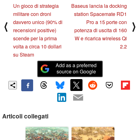
Un gioco di strategia
Baseus lancia la docking
militare con droni
station Spacemate RD1
davvero unico (90% di
Pro a 15 porte con
⟨
⟩
recensioni positive)
potenza di uscita di 160
scende per la prima
W e ricarica wireless Qi
volta a circa 10 dollari
2.2
su Steam
Add as a preferred
source on Google
Articoli collegati