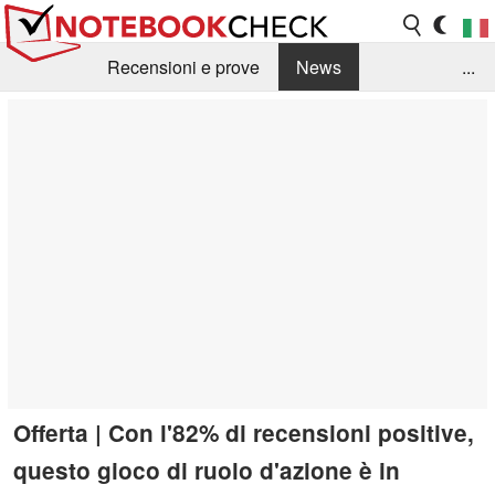
Recensioni e prove
News
...
Raccolta di recensioni
Info Techniche / Tips
Guida agli acquisti
Search
Contact
Offerta | Con l'82% di recensioni positive,
questo gioco di ruolo d'azione è in