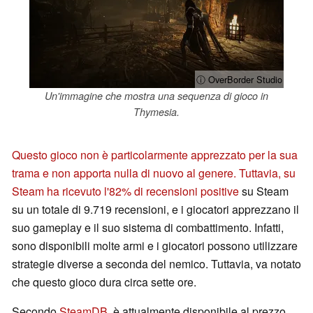
ⓘ OverBorder Studio
Un'immagine che mostra una sequenza di gioco in
Thymesia.
Questo gioco non è particolarmente apprezzato per la sua
trama e non apporta nulla di nuovo al genere. Tuttavia, su
Steam ha ricevuto l'82% di recensioni positive
su Steam
su un totale di 9.719 recensioni, e i giocatori apprezzano il
suo gameplay e il suo sistema di combattimento. Infatti,
sono disponibili molte armi e i giocatori possono utilizzare
strategie diverse a seconda del nemico. Tuttavia, va notato
che questo gioco dura circa sette ore.
Secondo
SteamDB
, è attualmente disponibile al prezzo