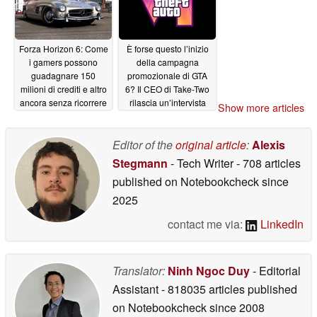
Forza Horizon 6: Come
È forse questo l’inizio
i gamers possono
della campagna
guadagnare 150
promozionale di GTA
milioni di crediti e altro
6? Il CEO di Take-Two
ancora senza ricorrere
rilascia un’intervista
Show more articles
a exploit
per strada
06/17/2026
06/16/2026
Editor of the
original article
:
Alexis
Stegmann
- Tech Writer
- 708 articles
published on Notebookcheck
since
2025
contact me via:
LinkedIn
Translator:
Ninh Ngoc Duy
- Editorial
Assistant
- 818035 articles published
on Notebookcheck
since 2008