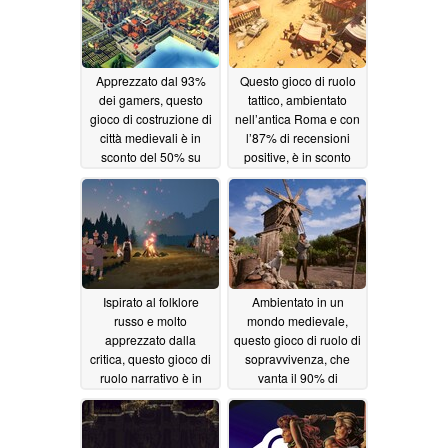
Apprezzato dal 93%
Questo gioco di ruolo
dei gamers, questo
tattico, ambientato
gioco di costruzione di
nell’antica Roma e con
città medievali è in
l’87% di recensioni
sconto del 50% su
positive, è in sconto
Steam
dell’80% su Steam
06/22/2026
06/20/2026
Ispirato al folklore
Ambientato in un
russo e molto
mondo medievale,
apprezzato dalla
questo gioco di ruolo di
critica, questo gioco di
sopravvivenza, che
ruolo narrativo è in
vanta il 90% di
sconto del 66% su
recensioni positive, è
Steam
attualmente in offerta
06/19/2026
su Steam con uno