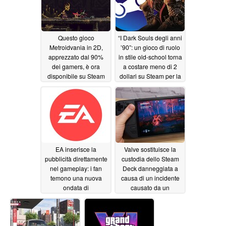
sconto del 50%
06/18/2026
Questo gioco
“I Dark Souls degli anni
Metroidvania in 2D,
’90”: un gioco di ruolo
apprezzato dal 90%
in stile old-school torna
dei gamers, è ora
a costare meno di 2
disponibile su Steam
dollari su Steam per la
con uno sconto del
prima volta dopo anni
75%
06/17/2026
06/17/2026
EA inserisce la
Valve sostituisce la
pubblicità direttamente
custodia dello Steam
nel gameplay: i fan
Deck danneggiata a
temono una nuova
causa di un incidente
ondata di
causato da un
monetizzazione
bambino – la comunità
elogia la generosità
06/17/2026
dell'azienda
06/17/2026