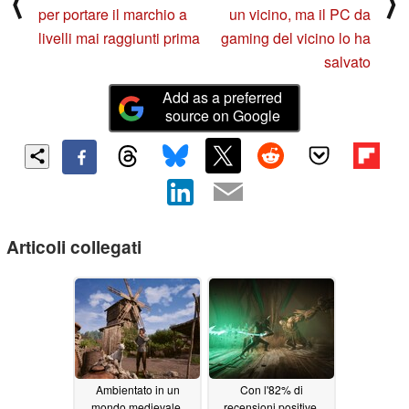
⟨
⟩
per portare il marchio a
un vicino, ma il PC da
livelli mai raggiunti prima
gaming del vicino lo ha
salvato
Add as a preferred
source on Google
Articoli collegati
Ambientato in un
Con l'82% di
mondo medievale,
recensioni positive,