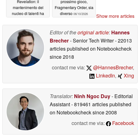
Revelation: il
prossimo gioco,
mantenimento del
Fragmentary Order, sia
nucleo di talenti ha
diverso
06/10/2026
Show more articles
contribuito a evitare i
ritardi legati ai moderni
cicli di sviluppo dei
Editor of the
original article
:
Hannes
titoli AAA
06/11/2026
Brecher
- Senior Tech Writer
- 22013
articles published on Notebookcheck
since 2018
contact me via:
@HannesBrecher
,
LinkedIn
,
Xing
Translator:
Ninh Ngoc Duy
- Editorial
Assistant
- 819461 articles published
on Notebookcheck
since 2008
contact me via:
Facebook