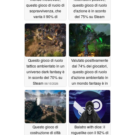
questo gioco di ruolo di
questo gioco di ruolo
sopravvivenza, che
d'azione è in sconto
vanta il 90% di
del 75% su Steam
recensioni positive, è
06/16/2026
attualmente in offerta
su Steam con uno
sconto del 50%
06/18/2026
Questo gioco di ruolo
Valutato positivamente
tattico ambientato in un
dal 74% dei giocatori,
universo dark fantasy è
questo gioco di ruolo
in sconto del 70% su
d'azione ambientato in
Steam
un mondo fantasy è in
06/15/2026
sconto dell'85% su
Steam
06/14/2026
Questo gioco di
Balatro with dice: il
costruzione di città
roguelike con il 92% di