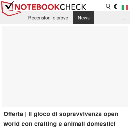
Recensioni e prove
News
...
Raccolta di recensioni
Info Techniche / Tips
Guida agli acquisti
Search
Contact
Offerta | Il gioco di sopravvivenza open
world con crafting e animali domestici