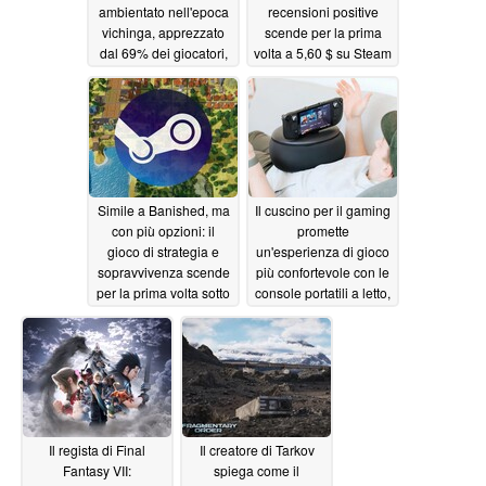
ambientato nell'epoca
recensioni positive
vichinga, apprezzato
scende per la prima
dal 69% dei giocatori,
volta a 5,60 $ su Steam
è in sconto del 70% su
06/12/2026
Steam
06/13/2026
Simile a Banished, ma
Il cuscino per il gaming
con più opzioni: il
promette
gioco di strategia e
un'esperienza di gioco
sopravvivenza scende
più confortevole con le
per la prima volta sotto
console portatili a letto,
i 5 dollari su Steam
senza che le mani si
intorpidiscano
06/12/2026
06/12/2026
Il regista di Final
Il creatore di Tarkov
Fantasy VII:
spiega come il