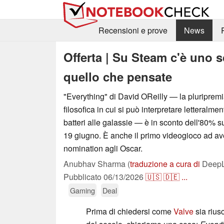
Recensioni e prove
News
Offerta | Su Steam c'è uno s
quello che pensate
"Everything" di David OReilly — la pluriprem
filosofica in cui si può interpretare letteralme
batteri alle galassie — è in sconto dell'80% s
19 giugno. È anche il primo videogioco ad av
nomination agli Oscar.
Anubhav Sharma (
traduzione a cura di
DeepL 
Pubblicato
06/13/2026
🇺🇸
🇩🇪
...
Gaming
Deal
Prima di chiedersi come
Valve
sia riusc