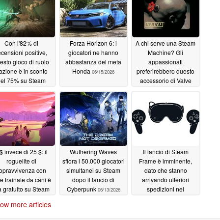
Con l'82% di
Forza Horizon 6: i
A chi serve una Steam
ecensioni positive,
giocatori ne hanno
Machine? Gli
esto gioco di ruolo
abbastanza del meta
appassionati
azione è in sconto
Honda
preferirebbero questo
06/15/2026
el 75% su Steam
accessorio di Valve
06/16/2026
06/15/2026
$ invece di 25 $: il
Wuthering Waves
Il lancio di Steam
roguelite di
sfiora i 50.000 giocatori
Frame è imminente,
opravvivenza con
simultanei su Steam
dato che stanno
tte trainate da cani è
dopo il lancio di
arrivando ulteriori
a gratuito su Steam
Cyberpunk
spedizioni nei
06/13/2026
magazzini statunitensi
06/13/2026
ow more articles
di Valve
06/13/2026