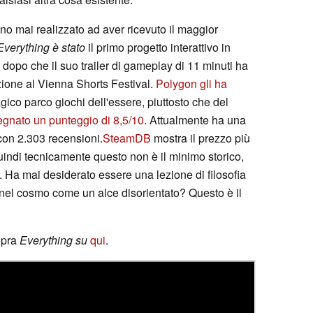
no mai realizzato ad aver ricevuto il maggior
Everything è stato
il primo progetto interattivo in
 dopo che il suo trailer di gameplay di 11 minuti ha
azione al Vienna Shorts Festival.
Polygon gli ha
gico parco giochi dell'essere, piuttosto che del
egnato un punteggio di 8,5/10
. Attualmente ha una
con 2.303 recensioni.
SteamDB
mostra il prezzo più
uindi tecnicamente questo non è il minimo storico,
e. Ha mai desiderato essere una lezione di filosofia
 nel cosmo come un alce disorientato? Questo è il
opra
Everything su
qui
.