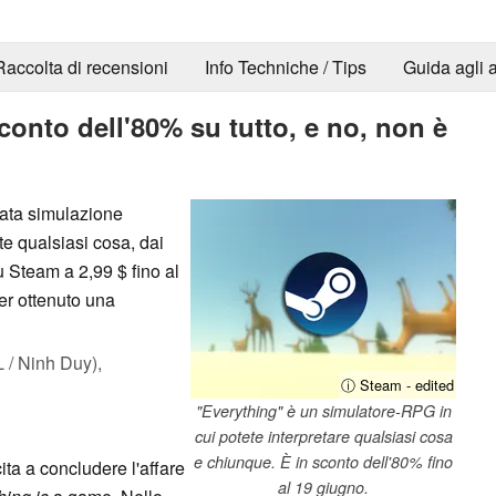
Raccolta di recensioni
Info Techniche / Tips
Guida agli a
conto dell'80% su tutto, e no, non è
iata simulazione
nte qualsiasi cosa, dai
u Steam a 2,99 $ fino al
er ottenuto una
/ Ninh Duy),
ⓘ Steam - edited
"Everything" è un simulatore-RPG in
cui potete interpretare qualsiasi cosa
e chiunque. È in sconto dell'80% fino
ita a concludere l'affare
al 19 giugno.