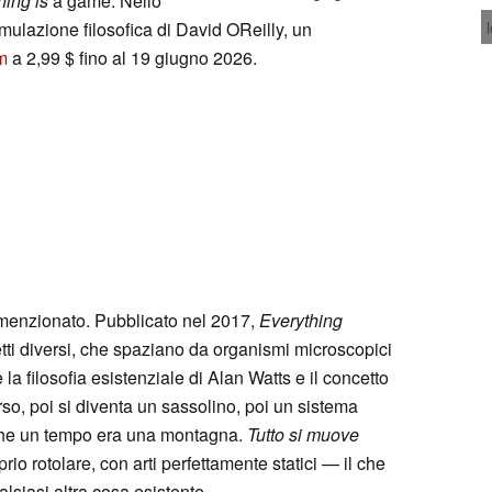
hing is
a game. Nello
simulazione filosofica di David OReilly, un
m
a 2,99 $ fino al 19 giugno 2026.
e menzionato. Pubblicato nel 2017,
Everything
etti diversi, che spaziano da organismi microscopici
 la filosofia esistenziale di Alan Watts e il concetto
rso, poi si diventa un sassolino, poi un sistema
 che un tempo era una montagna.
Tutto si muove
rio rotolare, con arti perfettamente statici — il che
lsiasi altra cosa esistente.