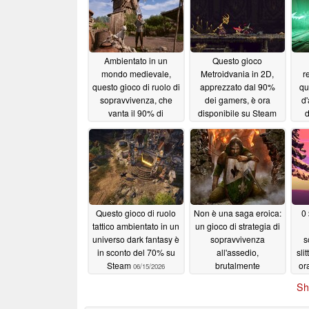
Ambientato in un
Questo gioco
mondo medievale,
Metroidvania in 2D,
r
questo gioco di ruolo di
apprezzato dal 90%
qu
sopravvivenza, che
dei gamers, è ora
d'
vanta il 90% di
disponibile su Steam
d
recensioni positive, è
con uno sconto del
attualmente in offerta
75%
06/17/2026
su Steam con uno
sconto del 50%
06/18/2026
Questo gioco di ruolo
Non è una saga eroica:
0 
tattico ambientato in un
un gioco di strategia di
universo dark fantasy è
sopravvivenza
s
in sconto del 70% su
all'assedio,
sli
Steam
brutalmente
or
06/15/2026
impegnativo, ora a
Sh
2,50 $ su Steam
06/13/2026