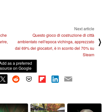
Next article
 che
Questo gioco di costruzione di città
⟩
rire,
ambientato nell'epoca vichinga, apprezzato
dal 69% dei giocatori, è in sconto del 70% su
Steam
Add as a preferred
source on Google