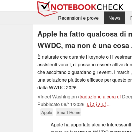
Recensioni e prove
News
Apple ha fatto qualcosa di 
WWDC, ma non è una cosa 
È naturale che durante i keynote o i livestream
assistenti vocali, ci possano essere attivazion
che ascoltano o guardano gli eventi. I marchi,
una soluzione piuttosto efficace per questo p
dalla WWDC 2026.
Vineet Washington (
traduzione a cura di
Deep
Pubblicato
06/11/2026
🇺🇸
🇩🇪
...
Apple
Smart Home
Apple ha apportato alcune interessanti