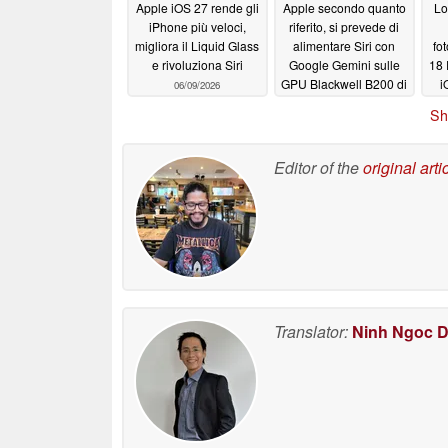
Apple iOS 27 rende gli
Apple secondo quanto
Lo
iPhone più veloci,
riferito, si prevede di
migliora il Liquid Glass
alimentare Siri con
fo
e rivoluziona Siri
Google Gemini sulle
18 
GPU Blackwell B200 di
i
06/09/2026
Nvidia
06/04/2026
Sh
Editor of the
original arti
Translator:
Ninh Ngoc 