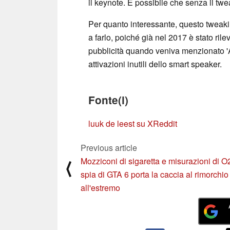
il keynote. È possibile che senza il twe
Per quanto interessante, questo tweakin
a farlo, poiché già nel 2017 è stato ril
pubblicità quando veniva menzionato 'Al
attivazioni inutili dello smart speaker.
Fonte(i)
luuk de leest su X
Reddit
Previous article
Mozziconi di sigaretta e misurazioni di O
⟨
spia di GTA 6 porta la caccia al rimorchio
all'estremo