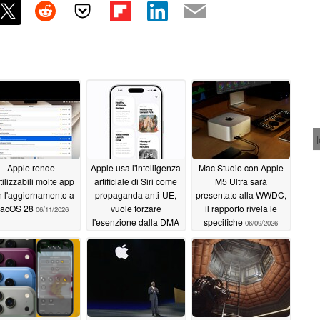
Apple rende
Apple usa l'intelligenza
Mac Studio con Apple
tilizzabili molte app
artificiale di Siri come
M5 Ultra sarà
 l'aggiornamento a
propaganda anti-UE,
presentato alla WWDC,
acOS 28
vuole forzare
il rapporto rivela le
06/11/2026
l'esenzione dalla DMA
specifiche
06/09/2026
06/09/2026