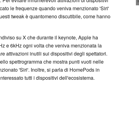
Per evitare innumerevoli attivazioni di dispositivi
icato le frequenze quando veniva menzionato 'Siri'
ti questi tweak è quantomeno discutibile, come hanno
ndiviso su X che durante il keynote, Apple ha
kHz e 6kHz ogni volta che veniva menzionata la
re attivazioni inutili sui dispositivi degli spettatori.
ello spettrogramma che mostra punti vuoti nelle
onato 'Siri'. Inoltre, si parla di HomePods in
teressato tutti i dispositivi dell'ecosistema.