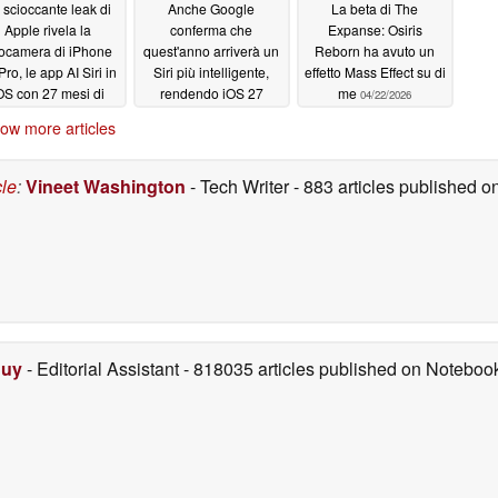
 scioccante leak di
Anche Google
La beta di The
Apple rivela la
conferma che
Expanse: Osiris
tocamera di iPhone
quest'anno arriverà un
Reborn ha avuto un
Pro, le app AI Siri in
Siri più intelligente,
effetto Mass Effect su di
OS con 27 mesi di
rendendo iOS 27
me
04/22/2026
anticipo
'l'unico'
05/28/2026
04/23/2026
ow more articles
cle
:
Vineet Washington
- Tech Writer
- 883 articles published
Duy
- Editorial Assistant
- 818035 articles published on Notebo