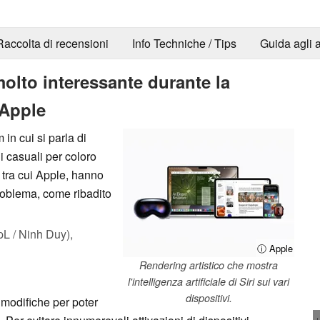
Raccolta di recensioni
Info Techniche / Tips
Guida agli a
molto interessante durante la
Apple
 in cui si parla di
i casuali per coloro
 tra cui Apple, hanno
roblema, come ribadito
L / Ninh Duy),
ⓘ Apple
Rendering artistico che mostra
l'intelligenza artificiale di Siri sui vari
dispositivi.
 modifiche per poter