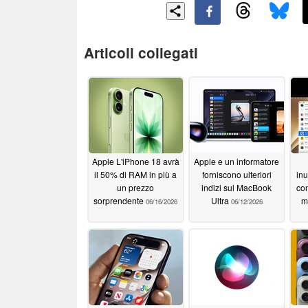
Articoli collegati
Apple L'iPhone 18 avrà
Apple e un informatore
il 50% di RAM in più a
forniscono ulteriori
inu
un prezzo
indizi sul MacBook
con
sorprendente
Ultra
m
06/16/2026
06/12/2026