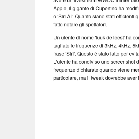
avere un livestream WWDC ininterrotto. 
Apple, il gigante di Cupertino ha modif
o 'Siri AI'. Quanto siano stati efficien
fatto notare gli spettatori.
Un utente di nome 'luuk de leest' ha co
tagliato le frequenze di 3kHz, 4kHz, 5
frase 'Siri'. Questo è stato fatto per evita
L'utente ha condiviso uno screenshot d
frequenze dichiarate quando viene menzi
particolare, ma il tweak dovrebbe aver in