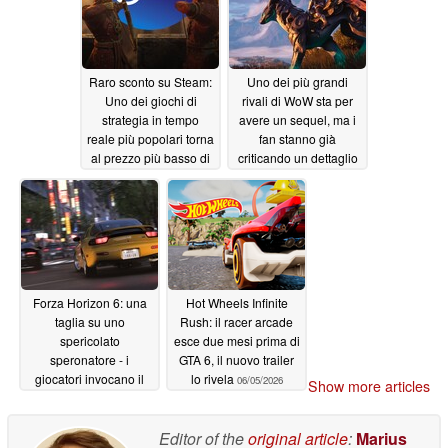
Raro sconto su Steam:
Uno dei più grandi
Uno dei giochi di
rivali di WoW sta per
strategia in tempo
avere un sequel, ma i
reale più popolari torna
fan stanno già
al prezzo più basso di
criticando un dettaglio
sempre
06/06/2026
06/06/2026
Forza Horizon 6: una
Hot Wheels Infinite
taglia su uno
Rush: il racer arcade
spericolato
esce due mesi prima di
speronatore - i
GTA 6, il nuovo trailer
giocatori invocano il
lo rivela
06/05/2026
Show more articles
ghosting
06/06/2026
Editor of the
original article
:
Marius