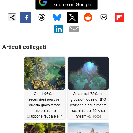
source on Google
Articoli collegati
Con il 96% di
Amato dal 78% dei
recensioni positive,
giocatori, questo RPG
questo gioco tattico
d'azione è attualmente
ambientato nel
scontato del 90% su
Giappone feudale è in
Steam
06/11/2026
sconto del 90% su
Steam
06/12/2026