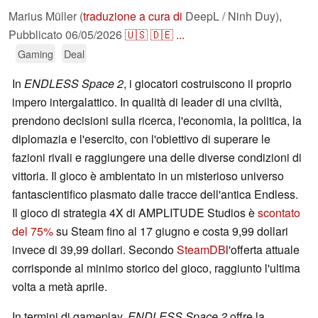
Marius Müller (
traduzione a cura di
DeepL / Ninh Duy),
Pubblicato
06/05/2026
🇺🇸
🇩🇪
...
Gaming
Deal
In
ENDLESS Space 2
, i giocatori costruiscono il proprio
impero intergalattico. In qualità di leader di una civiltà,
prendono decisioni sulla ricerca, l'economia, la politica, la
diplomazia e l'esercito, con l'obiettivo di superare le
fazioni rivali e raggiungere una delle diverse condizioni di
vittoria. Il gioco è ambientato in un misterioso universo
fantascientifico plasmato dalle tracce dell'antica Endless.
Il gioco di strategia 4X di AMPLITUDE Studios è
scontato
del 75%
su Steam fino al 17 giugno e costa 9,99 dollari
invece di 39,99 dollari. Secondo
SteamDB
l'offerta attuale
corrisponde al minimo storico del gioco, raggiunto l'ultima
volta a metà aprile.
In termini di gameplay,
ENDLESS Space 2
offre la