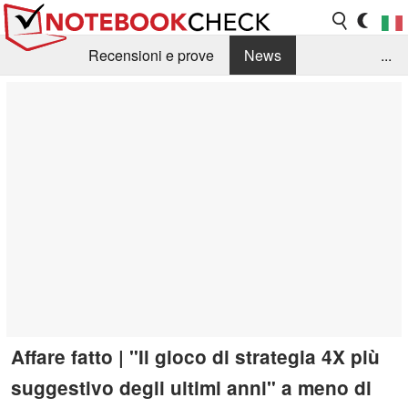
Recensioni e prove
News
...
Raccolta di recensioni
Info Techniche / Tips
Guida agli acquisti
Search
Contact
Affare fatto | "Il gioco di strategia 4X più
suggestivo degli ultimi anni" a meno di