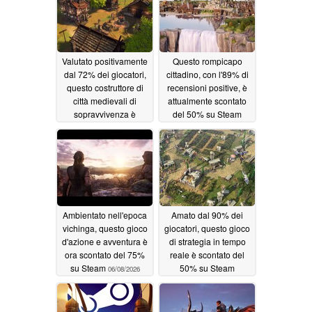
Valutato positivamente
Questo rompicapo
dal 72% dei giocatori,
cittadino, con l'89% di
questo costruttore di
recensioni positive, è
città medievali di
attualmente scontato
sopravvivenza è
del 50% su Steam
scontato dell'80% su
06/09/2026
Steam
06/10/2026
Ambientato nell'epoca
Amato dal 90% dei
vichinga, questo gioco
giocatori, questo gioco
d'azione e avventura è
di strategia in tempo
ora scontato del 75%
reale è scontato del
su Steam
50% su Steam
06/08/2026
06/07/2026