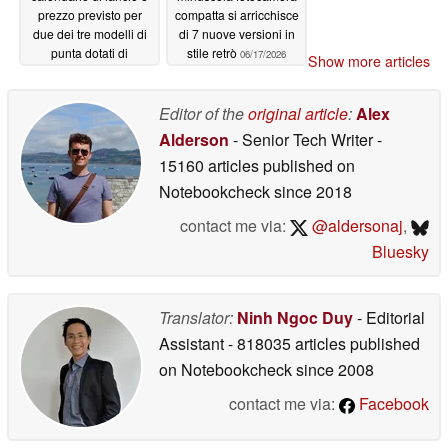
prezzo previsto per
compatta si arricchisce
due dei tre modelli di
di 7 nuove versioni in
punta dotati di
stile retrò
06/17/2026
Show more articles
fotocamera ultra nel
2027
06/18/2026
Editor of the
original article
:
Alex
Alderson
- Senior Tech Writer
-
15160 articles published on
Notebookcheck
since 2018
contact me via:
@aldersonaj
,
Bluesky
Translator:
Ninh Ngoc Duy
- Editorial
Assistant
- 818035 articles published
on Notebookcheck
since 2008
contact me via:
Facebook