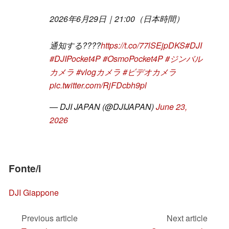
2026年6月29日｜21:00（日本時間）
通知する????
https://t.co/77lSEjpDKS
#DJI
#DJIPocket4P
#OsmoPocket4P
#ジンバル
カメラ
#vlogカメラ
#ビデオカメラ
pic.twitter.com/RjFDcbh9pl
— DJI JAPAN (@DJIJAPAN)
June 23,
2026
Fonte/i
DJI Giappone
Previous article
Next article