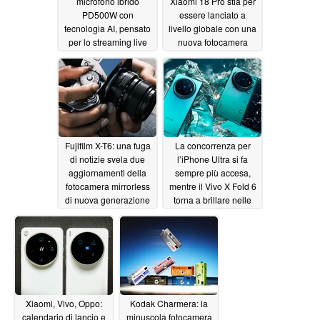
microfono ibrido
Xiaomi 18 Pro stia per
PD500W con
essere lanciato a
tecnologia AI, pensato
livello globale con una
per lo streaming live
nuova fotocamera
wireless, dotato di
LOFIC
06/18/2026
audio a 32 bit in virgola
mobile e registratore
integrato
06/19/2026
Fujifilm X-T6: una fuga
La concorrenza per
di notizie svela due
l’iPhone Ultra si fa
aggiornamenti della
sempre più accesa,
fotocamera mirrorless
mentre il Vivo X Fold 6
di nuova generazione
torna a brillare nelle
di Fuji
nuove immagini
06/18/2026
promozionali e nel
video
06/18/2026
Xiaomi, Vivo, Oppo:
Kodak Charmera: la
calendario di lancio e
minuscola fotocamera