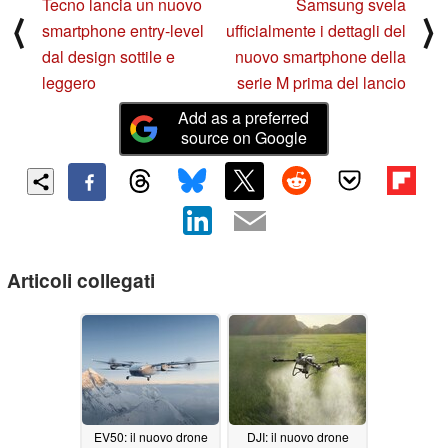
Tecno lancia un nuovo
Samsung svela
⟨
⟩
smartphone entry-level
ufficialmente i dettagli del
dal design sottile e
nuovo smartphone della
leggero
serie M prima del lancio
Add as a preferred
source on Google
Articoli collegati
EV50: il nuovo drone
DJI: il nuovo drone