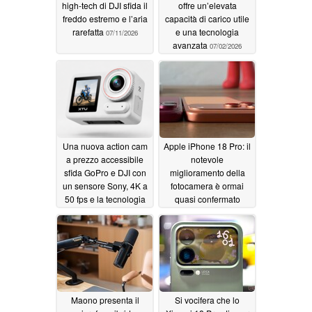
high-tech di DJI sfida il
offre un’elevata
freddo estremo e l’aria
capacità di carico utile
rarefatta
e una tecnologia
07/11/2026
avanzata
07/02/2026
Una nuova action cam
Apple iPhone 18 Pro: il
a prezzo accessibile
notevole
sfida GoPro e DJI con
miglioramento della
un sensore Sony, 4K a
fotocamera è ormai
50 fps e la tecnologia
quasi confermato
Gyroflow a metà
06/23/2026
prezzo
06/25/2026
Maono presenta il
Si vocifera che lo