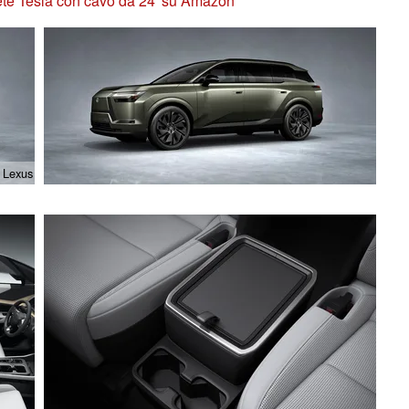
rete Tesla con cavo da 24' su Amazon
 Lexus