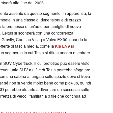
riverà alla fine del 2026
mente assente da questo segmento. In apparenza, la
mpete in una classe di dimensioni e di prezzo
e la promessa di un'auto per famiglie di nuova
a. Lexus si scontrerà con una concorrenza
 Gravity, Cadillac Vistiq e Volvo EX90, quando la
fferte di fascia media, come la
Kia EV9
si
 segmento in cui Tesla si rifiuta ancora di entrare.
n SUV Cybertruck, il cui prototipo può essere visto
L'eventuale SUV a 3 file di Tesla potrebbe sfoggiare
con una cabina allungata sullo spazio dove si trova
 per sé non si vende molto bene come pick-up, quindi
 potrebbe aiutarlo a diventare un successo sotto
renza di veicoli familiari a 3 file che continua ad