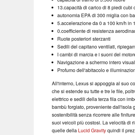
13.capacità di carico di 8 piedi cubi c
autonomia EPA di 300 miglia con ba
5.accelerazione da 0 a 100 km/h in 
0.coefficiente di resistenza aerodin
Ruote posteriori sterzanti
Sedili del capitano ventilati, ripiega
I cambi di marcia e i suoni del motore
Navigazione a schermo intero visual
Profumo dell'abitacolo e illuminazi
All'interno, Lexus si appoggia al suo c
che si estende su tutte e tre le file, po
elettrico e sedili della terza fila con im
bambù forgiato, proveniente dall'isola
sostenibilità senza ricorrere alle finit
suoi veicoli più costosi. La velocità di 
quelle della
Lucid Gravity
quindi il pre