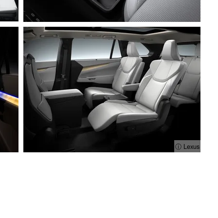
ⓘ Lexus