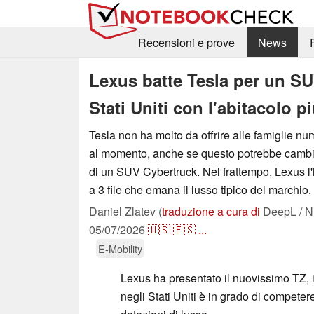
Recensioni e prove
News
Lexus batte Tesla per un SUV 
Stati Uniti con l'abitacolo p
Tesla non ha molto da offrire alle famiglie num
al momento, anche se questo potrebbe cambia
di un SUV Cybertruck. Nel frattempo, Lexus l
a 3 file che emana il lusso tipico del marchio.
Daniel Zlatev (
traduzione a cura di
DeepL / N
05/07/2026
🇺🇸
🇪🇸
...
E-Mobility
Lexus ha presentato il nuovissimo TZ, il
negli Stati Uniti è in grado di compete