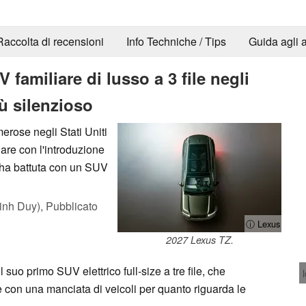
Raccolta di recensioni
Info Techniche / Tips
Guida agli a
familiare di lusso a 3 file negli
iù silenzioso
erose negli Stati Uniti
re con l'introduzione
'ha battuta con un SUV
inh Duy),
Pubblicato
ⓘ Lexus
2027 Lexus TZ.
 suo primo SUV elettrico full-size a tre file, che
re con una manciata di veicoli per quanto riguarda le