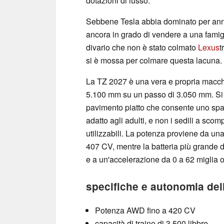
dotazioni di lusso.
Sebbene Tesla abbia dominato per anni l
ancora in grado di vendere a una famigli
divario che non è stato colmato
Lexus
t
si è mossa per colmare questa lacuna.
La TZ 2027 è una vera e propria macch
5.100 mm su un passo di 3.050 mm. Si 
pavimento piatto che consente uno spazi
adatto agli adulti, e non i sedili a sc
utilizzabili. La potenza proviene da 
407 CV, mentre la batteria più grande
e a un'accelerazione da 0 a 62 miglia o
specifiche e autonomia del
Potenza AWD fino a 420 CV
capacità di traino di 3.500 libbre