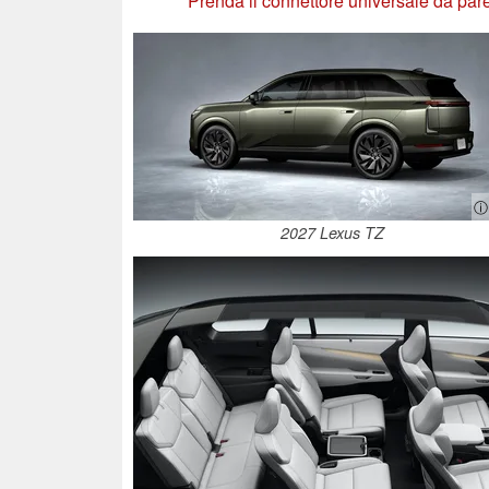
Prenda il connettore universale da pa
ⓘ
2027 Lexus TZ