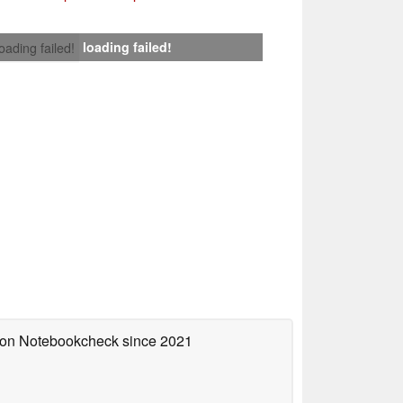
loading failed!
loading failed!
d on Notebookcheck
since 2021