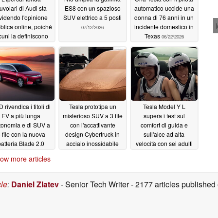
uvolari di Audi sta
ES8 con un spazioso
automatico uccide una
videndo l'opinione
SUV elettrico a 5 posti
donna di 76 anni in un
blica online, poiché
incidente domestico in
07/12/2026
cuni la definiscono
Texas
06/22/2026
una “Cybertruck
ppiattita”
07/13/2026
 rivendica i titoli di
Tesla prototipa un
Tesla Model Y L
EV a più lunga
misterioso SUV a 3 file
supera i test sul
tonomia e di SUV a
con l'accattivante
comfort di guida e
 file con la nuova
design Cybertruck in
sull'alce ad alta
batteria Blade 2.0
acciaio inossidabile
velocità con sei adulti
nel SUV a 3 file
03/09/2026
09/03/2025
ow more articles
08/20/2025
cle
:
Daniel Zlatev
- Senior Tech Writer
- 2177 articles publishe