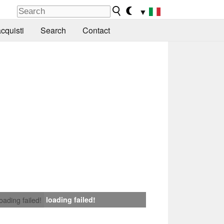
▼
cquisti
Search
Contact
loading failed!
loading failed!