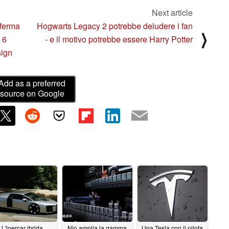
Next article
nferma
Hogwarts Legacy 2 potrebbe deludere i fan
⟩
 6
- e il motivo potrebbe essere Harry Potter
sign
Add as a preferred
source on Google
L'ipercar ibrida
Nio amplia la gamma
Una Tesla con il pilota