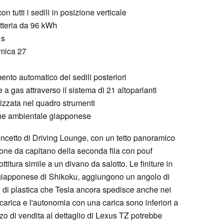
on tutti i sedili in posizione verticale
tteria da 96 kWh
1s
amica 27
mento automatico dei sedili posteriori
 a gas attraverso il sistema di 21 altoparlanti
izzata nel quadro strumenti
one ambientale giapponese
oncetto di Driving Lounge, con un tetto panoramico
ltrone da capitano della seconda fila con pouf
bottitura simile a un divano da salotto. Le finiture in
 giapponese di Shikoku, aggiungono un angolo di
ure di plastica che Tesla ancora spedisce anche nei
ricarica e l'autonomia con una carica sono inferiori a
zzo di vendita al dettaglio di Lexus TZ potrebbe