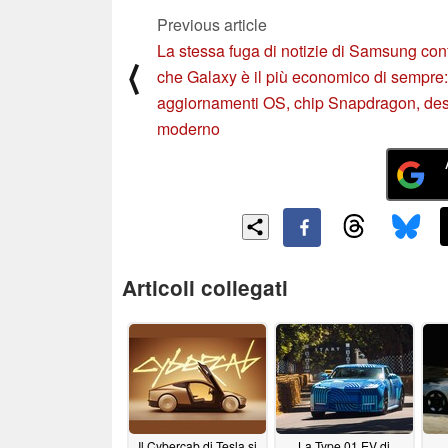
Previous article
La stessa fuga di notizie di Samsung co
⟨
che Galaxy è il più economico di sempre:
aggiornamenti OS, chip Snapdragon, de
moderno
Articoli collegati
Il Cybercab di Tesla si
La Type 01 EV di