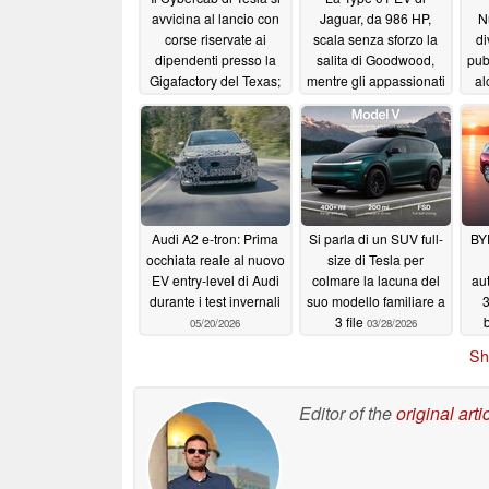
avvicina al lancio con
Jaguar, da 986 HP,
N
corse riservate ai
scala senza sforzo la
di
dipendenti presso la
salita di Goodwood,
pub
Gigafactory del Texas;
mentre gli appassionati
al
oltre 100 robotaxi
di auto la definiscono
pronti a entrare in
un «frigorifero veloce»
a
servizio
07/14/2026
07/14/2026
Audi A2 e-tron: Prima
Si parla di un SUV full-
BYD
occhiata reale al nuovo
size di Tesla per
EV entry-level di Audi
colmare la lacuna del
au
durante i test invernali
suo modello familiare a
3
3 file
05/20/2026
03/28/2026
Sh
Editor of the
original arti