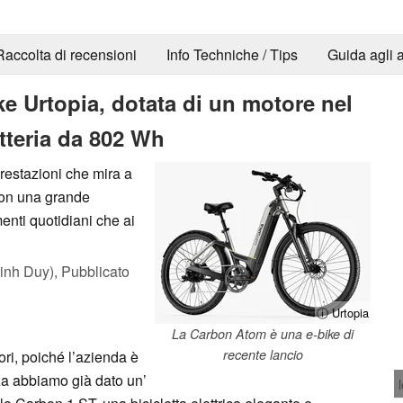
Raccolta di recensioni
Info Techniche / Tips
Guida agli a
ke Urtopia, dotata di un motore nel
tteria da 802 Wh
restazioni che mira a
con una grande
enti quotidiani che ai
inh Duy),
Pubblicato
ⓘ Urtopia
La Carbon Atom è una e-bike di
recente lancio
ori, poiché l’azienda è
za abbiamo già dato un’