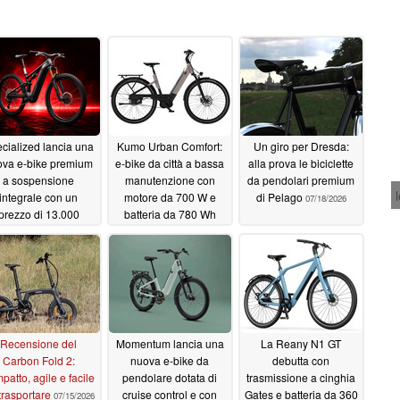
cialized lancia una
Kumo Urban Comfort:
Un giro per Dresda:
ova e-bike premium
e-bike da città a bassa
alla prova le biciclette
a sospensione
manutenzione con
da pendolari premium
integrale con un
motore da 700 W e
di Pelago
07/18/2026
prezzo di 13.000
batteria da 780 Wh
dollari
07/25/2026
07/20/2026
Recensione del
Momentum lancia una
La Reany N1 GT
Carbon Fold 2:
nuova e-bike da
debutta con
patto, agile e facile
pendolare dotata di
trasmissione a cinghia
trasportare
cruise control e con
Gates e batteria da 360
07/15/2026