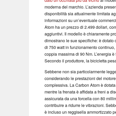
dato un’occhiata più da vicino
al modell
moderna del marchio. L’azienda prese
disponibilità sia attualmente limitata ag
informazioni su un’eventuale commercia
Atom ha un prezzo di 2.499 dollari, com
aggiuntivi. Il modello è chiaramente p
dimostrano le sue specifiche: è dotat
di 750 watt in funzionamento continuo,
coppia massima di 90 Nm. L’energia è f
Secondo il produttore, la bicicletta pes
Sebbene non sia particolarmente legge
considerando le prestazioni del motore,
complessiva. La Carbon Atom è dotata 
mentre la frenata è affidata a freni a di
assicurata da una forcella con 80 millim
contribuire a ridurre le vibrazioni. Se
è incluso un reggisella ammortizzato per