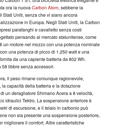
o Carbon 1 ST, una bicicletta elettrica elegante e
nta ora la nuova
Carbon Atom
, sebbene la
li Stati Uniti, senza che vi siano ancora
lizzazione in Europa. Negli Stati Uniti, la Carbon
presi parafanghi e cavalletto senza costi
rogettato pensando al mercato statunitense, come
o di un motore nel mozzo con una potenza nominale
 con una potenza di picco di 1.250 watt e una
ornita da una capiente batteria da 802 Wh.
a 58 libbre senza accessori.
ra, il peso rimane comunque ragionevole,
 la capacità della batteria e la dotazione
di un deragliatore Shimano Acera a 8 velocità,
sco idraulici Tektro. La sospensione anteriore è
etri di escursione, e il telaio in carbonio può
bbene non sia presente una sospensione posteriore,
 migliorare il comfort. Altre caratteristiche