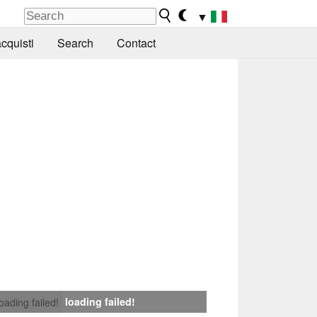
▼
cquisti
Search
Contact
loading failed!
loading failed!