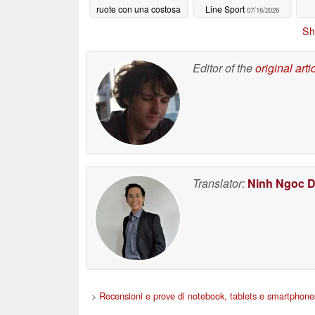
ruote con una costosa
Line Sport
07/16/2026
bicicletta senza pedali
Sh
per bambini
07/18/2026
Editor of the
original arti
Translator:
Ninh Ngoc 
>
Recensioni e prove di notebook, tablets e smartphone