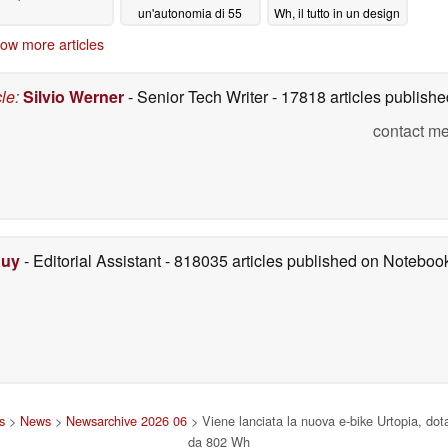
un'autonomia di 55
Wh, il tutto in un design
miglia
elegante
07/15/2026
07/15/2026
ow more articles
cle
:
Silvio Werner
- Senior Tech Writer
- 17818 articles publis
contact me
Duy
- Editorial Assistant
- 818035 articles published on Notebo
s
>
News
>
Newsarchive 2026 06
> Viene lanciata la nuova e-bike Urtopia, do
da 802 Wh