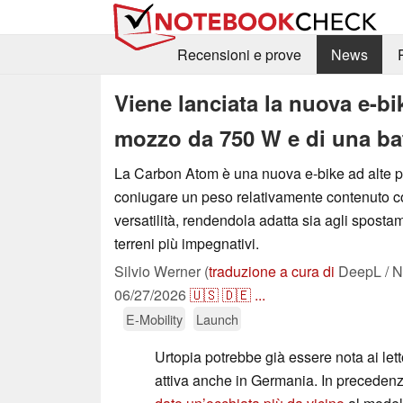
Recensioni e prove
News
Viene lanciata la nuova e-bi
mozzo da 750 W e di una ba
La Carbon Atom è una nuova e-bike ad alte p
coniugare un peso relativamente contenuto 
versatilità, rendendola adatta sia agli spostam
terreni più impegnativi.
Silvio Werner (
traduzione a cura di
DeepL / N
06/27/2026
🇺🇸
🇩🇪
...
E-Mobility
Launch
Urtopia potrebbe già essere nota ai lett
attiva anche in Germania. In preceden