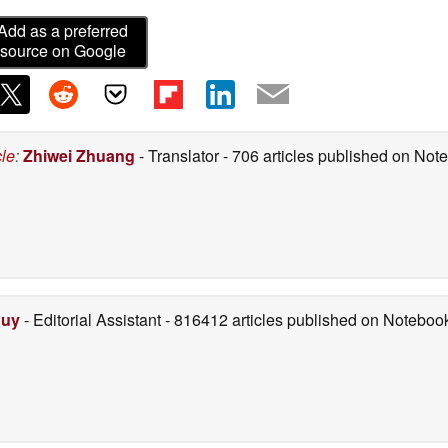
Add as a preferred
source on Google
cle
:
Zhiwei Zhuang
- Translator
- 706 articles published on No
Duy
- Editorial Assistant
- 816412 articles published on Notebo