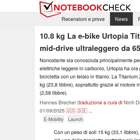
Recensioni e prove
News
10.8 kg La e-bike Urtopia T
mid-drive ultraleggero da 6
Nonostante sia conosciuta principalmente per 
elettriche leggere in carbonio, Urtopia ha ora
bicicletta con un telaio in titanio. La Titani
kg (23,8 libbre), soprattutto grazie al motore 
(2,58 libbre).
Hannes Brecher (
traduzione a cura di
Ninh D
01/09/2025
🇺🇸
🇩🇪
...
E-Mobility
Launch
Con un peso di soli 15 kg (33,1 libbre),