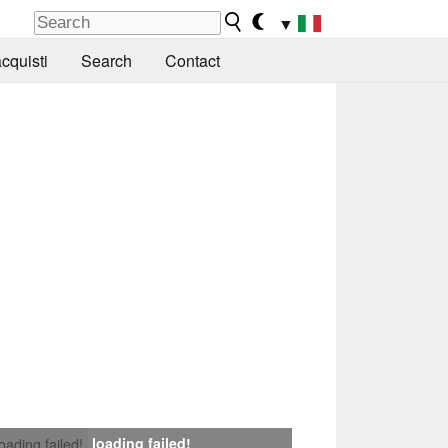
▼
cquisti
Search
Contact
loading failed!
loading failed!