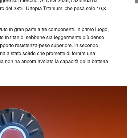
leggere sul mercato. Al CES 2025, l'azienda ha
ro del 28%: Urtopia Titanium, che pesa solo 10,8
vuto in gran parte a tre componenti. In primo luogo,
ato in titanio; sebbene sia leggermente più denso
rapporto resistenza-peso superiore. In secondo
eria a stato solido che promette di fornire una
a non ha ancora rivelato la capacità della batteria