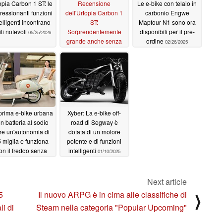
opia Carbon 1 ST: le
Recensione
Le e-bike con telaio in
ressionanti funzioni
dell'Urtopia Carbon 1
carbonio Engwe
elligenti incontrano
ST:
Mapfour N1 sono ora
iti notevoli
Sorprendentemente
disponibili per il pre-
05/25/2026
grande anche senza
ordine
02/26/2025
l'assistenza del motore
05/16/2026
prima e-bike urbana
Xyber: La e-bike off-
n batteria al sodio
road di Segway è
fre un'autonomia di
dotata di un motore
 miglia e funziona
potente e di funzioni
on il freddo senza
intelligenti
01/10/2025
erdita di capacità
01/15/2025
Next article
5
Il nuovo ARPG è in cima alle classifiche di
⟩
li di
Steam nella categoria "Popular Upcoming"