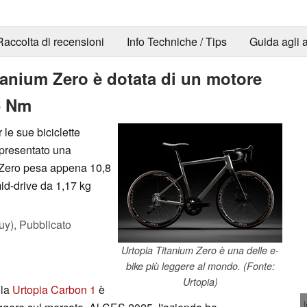
Raccolta di recensioni
Info Techniche / Tips
Guida agli a
itanium Zero è dotata di un motore
5 Nm
le sue biciclette
 presentato una
um Zero pesa appena 10,8
mid-drive da 1,17 kg
uy),
Pubblicato
Urtopia Titanium Zero è una delle e-
bike più leggere al mondo. (Fonte:
Urtopia)
 la
Urtopia Carbon 1
è