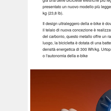
già una delle biciclette elettriche più 
presentato un nuovo modello più legge
kg (23,8 lb).
Il design ultraleggero della e-bike è do
il telaio di nuova concezione è realizz
del carbonio, questo metallo offre un 
luogo, la bicicletta è dotata di una batt
densità energetica di 300 Wh/kg. Urtopi
o l'autonomia della e-bike