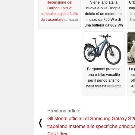
Recensione del
Viene lanciata la
Urt
Carbon Fold 2:
nuova e-bike Urtopia,
imp
compatto, agile e facile
dotata di un motore nel
int
da trasportare
mozzo da 750 W e di
lim
07/15/2026
una batteria da 802 Wh
06/27/2026
Bergamont presenta
La 
una e-bike versatile
co
per il pendolarismo
of
nella foresta
45
02/24/2025
c
p
Previous article
Gli sfondi ufficiali di Samsung Galaxy S2
⟨
trapelano insieme alle specifiche principa
S25 Ultra