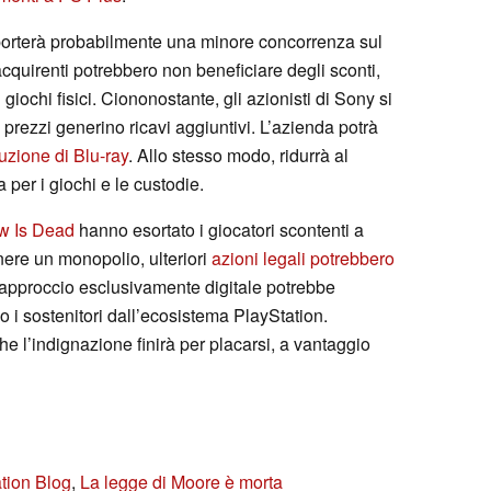
orterà probabilmente una minore concorrenza sul
acquirenti potrebbero non beneficiare degli sconti,
giochi fisici. Ciononostante, gli azionisti di Sony si
i prezzi generino ricavi aggiuntivi. L’azienda potrà
uzione di Blu-ray
. Allo stesso modo, ridurrà al
 per i giochi e le custodie.
w Is Dead
hanno esortato i giocatori scontenti a
nere un monopolio, ulteriori
azioni legali potrebbero
 approccio esclusivamente digitale potrebbe
o i sostenitori dall’ecosistema PlayStation.
he l’indignazione finirà per placarsi, a vantaggio
tion Blog
,
La legge di Moore è morta