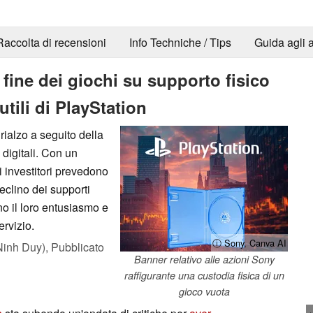
Raccolta di recensioni
Info Techniche / Tips
Guida agli a
a fine dei giochi su supporto fisico
tili di PlayStation
rialzo a seguito della
digitali. Con un
i investitori prevedono
eclino dei supporti
ono il loro entusiasmo e
ervizio.
ⓘ Sony, Canva AI
Ninh Duy),
Pubblicato
Banner relativo alle azioni Sony
raffigurante una custodia fisica di un
gioco vuota