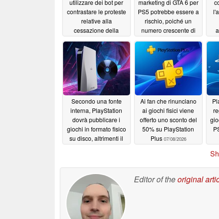
utilizzare dei bot per
marketing di GTA 6 per
c
contrastare le proteste
PS5 potrebbe essere a
l'
relative alla
rischio, poiché un
cessazione della
numero crescente di
a
produzione dei dischi
sviluppatori lamenta le
gi
fisici per PS5
reazioni negative nei
07/18/2026
confronti di PlayStation
07/17/2026
Secondo una fonte
Ai fan che rinunciano
Pl
interna, PlayStation
ai giochi fisici viene
re
dovrà pubblicare i
offerto uno sconto del
gioc
giochi in formato fisico
50% su PlayStation
PS
su disco, altrimenti il
Plus
07/08/2026
lancio della PS6 fallirà
in
Sh
07/09/2026
Editor of the
original arti