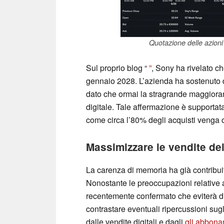
Quotazione delle azion
Sul proprio blog “
”
, Sony ha rivelato ch
gennaio 2028. L’azienda ha sostenuto 
dato che ormai la stragrande maggioran
digitale. Tale affermazione è supportata
come circa l’80% degli acquisti venga o
Massimizzare le vendite dei
La carenza di memoria ha già contribui
Nonostante le preoccupazioni relative a
recentemente confermato che eviterà di
contrastare eventuali ripercussioni sugli
dalle vendite digitali e dagli
gli abbona