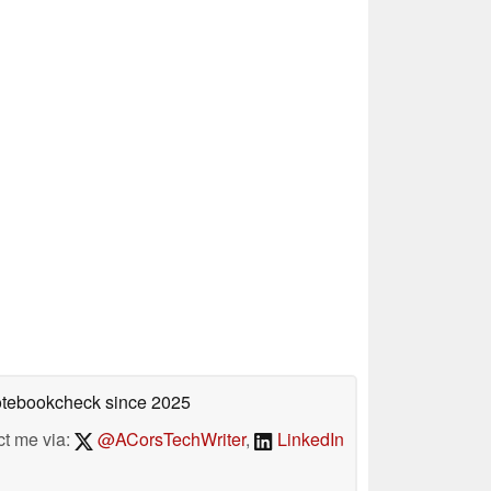
Notebookcheck
since 2025
ct me via:
@ACorsTechWriter
,
LinkedIn