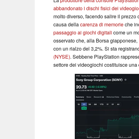
La
produttore della console PlayStatio
abbandonato i dischi fisici dei videogio
molto diverso, facendo salire il prezzo 
causa della
carenza di memorie
che inc
passaggio ai giochi digitali
come un mod
osservato che, alla Borsa giapponese, il
con un rialzo del 3,2%. Si sta registr
(NYSE)
. Sebbene PlayStation rappresent
settore dei videogiochi costituisce una q