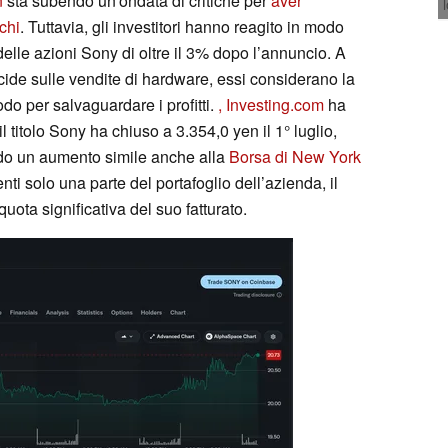
n
sta subendo un'ondata di critiche per
aver
chi
. Tuttavia, gli investitori hanno reagito in modo
delle azioni Sony di oltre il 3% dopo l’annuncio. A
ide sulle vendite di hardware, essi considerano la
o per salvaguardare i profitti.
, Investing.com
ha
 titolo Sony ha chiuso a 3.354,0 yen il 1° luglio,
ando un aumento simile anche alla
Borsa di New York
i solo una parte del portafoglio dell’azienda, il
uota significativa del suo fatturato.