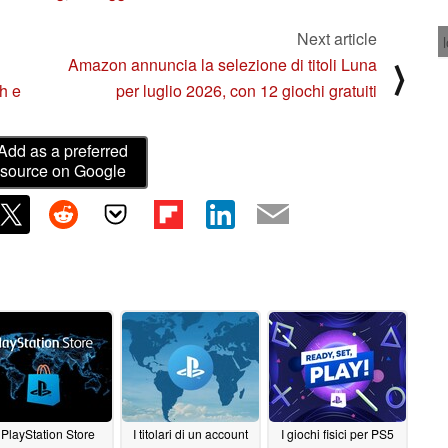
Next article
Amazon annuncia la selezione di titoli Luna
⟩
h e
per luglio 2026, con 12 giochi gratuiti
Add as a preferred
source on Google
l PlayStation Store
I titolari di un account
I giochi fisici per PS5