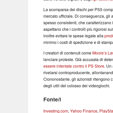
La scomparsa dei dischi per PS5 comp
mercato ufficiale. Di conseguenza, gli 
spesso consistenti, che caratterizzano i 
aspettano che i controlli più rigorosi su
inoltre evitare le spese legate alla
prod
minimo i costi di spedizione e di stampa
I creatori di contenuti come
Moore’s La
lanciare proteste. Già accusata di dete
essere intentate contro il PS Store
. Un
rivelarsi controproducente, allontanand
Ciononostante, gli azionisti ritengono c
degli utili del colosso dei videogiochi.
Fonte/i
Investing.com
,
Yahoo Finance
,
PlaySta