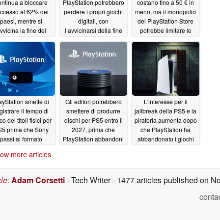
ontinua a bloccare
PlayStation potrebbero
costano fino a 50 € in
accesso al 62% dei
perdere i propri giochi
meno, ma il monopolio
paesi, mentre si
digitali, con
del PlayStation Store
vvicina la fine dei
l’avvicinarsi della fine
potrebbe limitare le
ochi fisici per PS5
dei dischi per PS5
offerte
07/10/2026
07/15/2026
07/11/2026
ayStation smette di
Gli editori potrebbero
L'interesse per il
gistrare il tempo di
smettere di produrre
jailbreak della PS5 e la
o dei titoli fisici per
dischi per PS5 entro il
pirateria aumenta dopo
5 prima che Sony
2027, prima che
che PlayStation ha
passi al formato
PlayStation abbandoni
abbandonato i giochi
teramente digitale
i giochi su supporto
su supporto fisico
ow more articles
fisico
07/07/2026
07/07/2026
07/06/2026
cle
:
Adam Corsetti
- Tech Writer
- 1477 articles published on 
conta