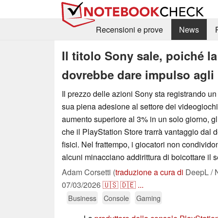
Recensioni e prove
News
Il titolo Sony sale, poiché l
dovrebbe dare impulso agli u
Il prezzo delle azioni Sony sta registrando un 
sua piena adesione al settore dei videogiochi 
aumento superiore al 3% in un solo giorno, gl
che il PlayStation Store trarrà vantaggio dal d
fisici. Nel frattempo, i giocatori non condivid
alcuni minacciano addirittura di boicottare il s
Adam Corsetti (
traduzione a cura di
DeepL / 
07/03/2026
🇺🇸
🇩🇪
...
Business
Console
Gaming