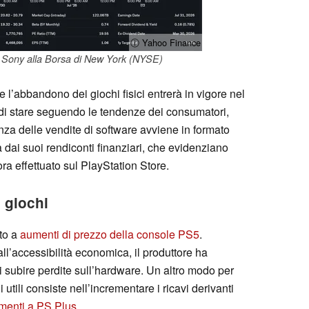
ⓘ Yahoo Finance
i Sony alla Borsa di New York (NYSE)
e l’abbandono dei giochi fisici entrerà in vigore nel
di stare seguendo le tendenze dei consumatori,
za delle vendite di software avviene in formato
 dai suoi rendiconti finanziari, che evidenziano
ra effettuato sul PlayStation Store.
 giochi
to a
aumenti di prezzo della console PS5
.
ll’accessibilità economica, il produttore ha
 subire perdite sull’hardware. Un altro modo per
 utili consiste nell’incrementare i ricavi derivanti
menti a PS Plus
.