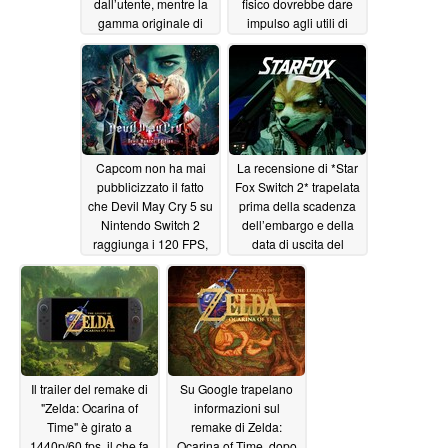
dall’utente, mentre la
fisico dovrebbe dare
gamma originale di
impulso agli utili di
Switch viene ritirata dal
PlayStation
07/03/2026
mercato europeo
07/07/2026
Capcom non ha mai
La recensione di *Star
pubblicizzato il fatto
Fox Switch 2* trapelata
che Devil May Cry 5 su
prima della scadenza
Nintendo Switch 2
dell’embargo e della
raggiunga i 120 FPS,
data di uscita del
superando le
remake
06/24/2026
prestazioni della
versione per PS4
06/28/2026
Il trailer del remake di
Su Google trapelano
"Zelda: Ocarina of
informazioni sul
Time" è girato a
remake di Zelda:
1440p/60 fps, il che fa
Ocarina of Time, dopo