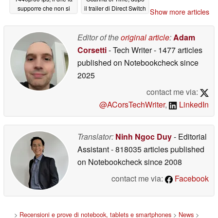
supporre che non si
il trailer di Direct Switch
Show more articles
tratti di un open world
2
06/15/2026
06/16/2026
Editor of the
original article
:
Adam
Corsetti
- Tech Writer
- 1477 articles
published on Notebookcheck
since
2025
contact me via:
@ACorsTechWriter
,
LinkedIn
Translator:
Ninh Ngoc Duy
- Editorial
Assistant
- 818035 articles published
on Notebookcheck
since 2008
contact me via:
Facebook
>
Recensioni e prove di notebook, tablets e smartphones
>
News
>