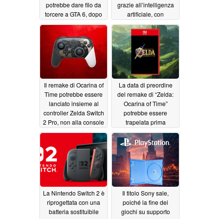
potrebbe dare filo da
grazie all’intelligenza
torcere a GTA 6, dopo
artificiale, con
che un amiibo ha
risoluzione nativa e 60
fornito un indizio
FPS
07/28/2026
07/31/2026
Il remake di Ocarina of
La data di preordine
Time potrebbe essere
del remake di “Zelda:
lanciato insieme al
Ocarina of Time”
controller Zelda Switch
potrebbe essere
2 Pro, non alla console
trapelata prima
dell’uscita di Switch 2
07/24/2026
07/17/2026
La Nintendo Switch 2 è
Il titolo Sony sale,
riprogettata con una
poiché la fine dei
batteria sostituibile
giochi su supporto