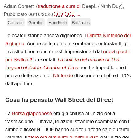
Adam Corsetti (
traduzione a cura di
DeepL / Ninh Duy),
Pubblicato
06/10/2026
🇺🇸
🇩🇪
...
Console
Gaming
Handheld
Business
I giocatori stanno ancora digerendo il
Diretta Nintendo del
9 giugno
. Anche se le opinioni sembrano contrastanti, gli
investitori non sono rimasti impressionati dai
nuovi giochi
per Switch 2
presentati.
La notizia del remake di The
Legend of Zelda: Ocarina of Time
non ha impedito che il
prezzo delle azioni di
Nintendo
di scendere di oltre il 10%
dall'apertura.
Cosa ha pensato Wall Street del Direct
La
Borsa giapponese
era già chiusa all'inizio della
trasmissione. Tuttavia, le azioni straniere scambiate con il
simbolo ticker NTDOF hanno subito un forte calo durante
l'evento. Il
titolo era diminuito di oltre il 30%
dall'inizio del