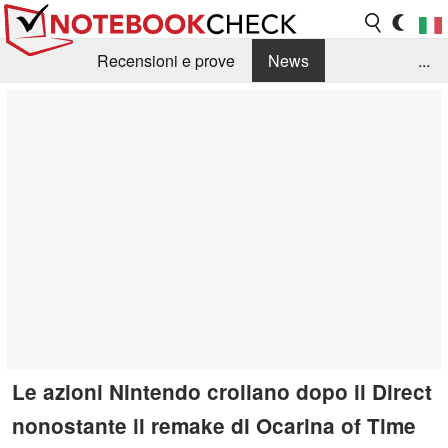
Recensioni e prove
News
...
Raccolta di recensioni
Info Techniche / Tips
Guida agli acquisti
Search
Contact
Le azioni Nintendo crollano dopo il Direct
nonostante il remake di Ocarina of Time