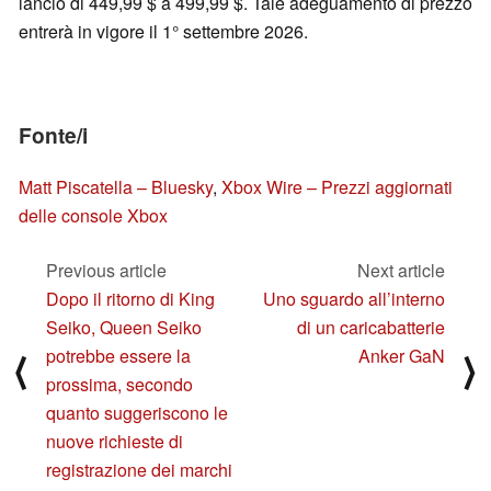
lancio di 449,99 $ a 499,99 $. Tale adeguamento di prezzo
entrerà in vigore il 1° settembre 2026.
Fonte/i
Matt Piscatella – Bluesky
,
Xbox Wire – Prezzi aggiornati
delle console Xbox
Previous article
Next article
Dopo il ritorno di King
Uno sguardo all’interno
Seiko, Queen Seiko
di un caricabatterie
potrebbe essere la
Anker GaN
⟨
⟩
prossima, secondo
quanto suggeriscono le
nuove richieste di
registrazione dei marchi