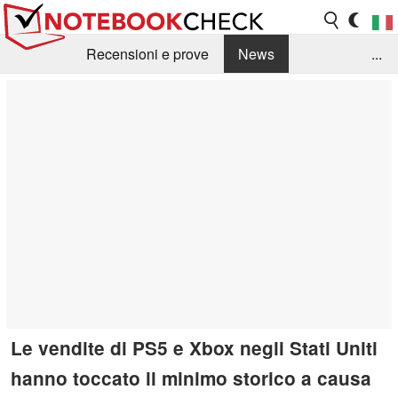
Recensioni e prove
News
...
Raccolta di recensioni
Info Techniche / Tips
Guida agli acquisti
Search
Contact
Le vendite di PS5 e Xbox negli Stati Uniti
hanno toccato il minimo storico a causa