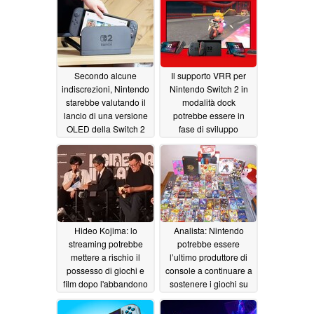
rimangono elevati
all’aumento dei prezzi
07/26/2026
07/23/2026
Secondo alcune
Il supporto VRR per
indiscrezioni, Nintendo
Nintendo Switch 2 in
starebbe valutando il
modalità dock
lancio di una versione
potrebbe essere in
OLED della Switch 2
fase di sviluppo
07/13/2026
07/11/2026
Hideo Kojima: lo
Analista: Nintendo
streaming potrebbe
potrebbe essere
mettere a rischio il
l’ultimo produttore di
possesso di giochi e
console a continuare a
film dopo l'abbandono
sostenere i giochi su
dei dischi da parte di
supporto fisico dopo
PlayStation
l’abbandono dei dischi
07/07/2026