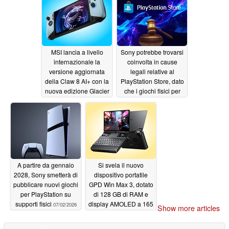
da parte di Sony
07/06/2026
MSI lancia a livello
Sony potrebbe trovarsi
internazionale la
coinvolta in cause
versione aggiornata
legali relative al
della Claw 8 AI+ con la
PlayStation Store, dato
nuova edizione Glacier
che i giochi fisici per
Blue
PS5 stanno passando
07/03/2026
al formato digitale
07/02/2026
A partire da gennaio
Si svela il nuovo
2028, Sony smetterà di
dispositivo portatile
pubblicare nuovi giochi
GPD Win Max 3, dotato
per PlayStation su
di 128 GB di RAM e
supporti fisici
display AMOLED a 165
07/02/2026
Show more articles
Hz
07/01/2026