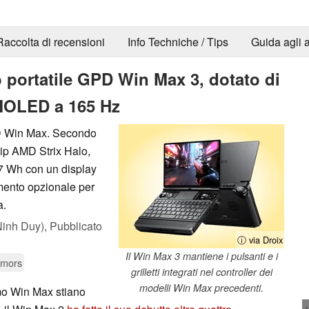
Raccolta di recensioni
Info Techniche / Tips
Guida agli a
o portatile GPD Win Max 3, dotato di
MOLED a 165 Hz
PD Win Max. Secondo
hip AMD Strix Halo,
97 Wh con un display
ento opzionale per
a.
inh Duy),
Pubblicato
ⓘ via Droix
Il Win Max 3 mantiene i pulsanti e i
umors
grilletti integrati nel controller dei
modelli Win Max precedenti.
imo Win Max stiano