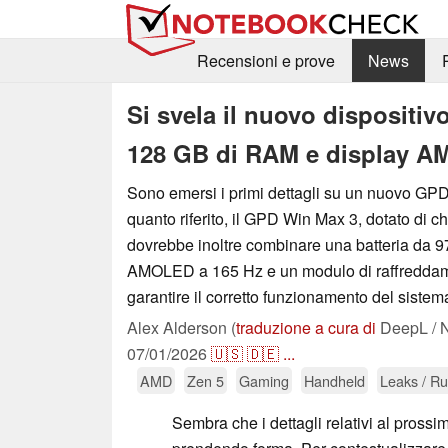
Recensioni e prove
News
Si svela il nuovo dispositiv
128 GB di RAM e display A
Sono emersi i primi dettagli su un nuovo G
quanto riferito, il GPD Win Max 3, dotato di c
dovrebbe inoltre combinare una batteria da 
AMOLED a 165 Hz e un modulo di raffreddam
garantire il corretto funzionamento del sistem
Alex Alderson (
traduzione a cura di
DeepL / N
07/01/2026
🇺🇸
🇩🇪
...
AMD
Zen 5
Gaming
Handheld
Leaks / R
Sembra che i dettagli relativi al pross