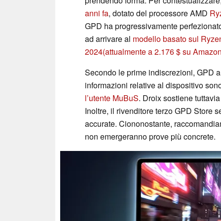
prendendo forma. Per contestualizzare
anni fa
, dotato del processore AMD
Ry
GPD ha progressivamente perfezionato il 
ad arrivare al
modello basato sul Ryze
2024
(attualmente a 2.176 $ su Amazon
Secondo le prime indiscrezioni, GPD a
informazioni relative al dispositivo son
l’utente MuBuS
. Droix sostiene tuttavi
Inoltre, il rivenditore terzo GPD Store
accurate. Ciononostante, raccomandiam
non emergeranno prove più concrete.