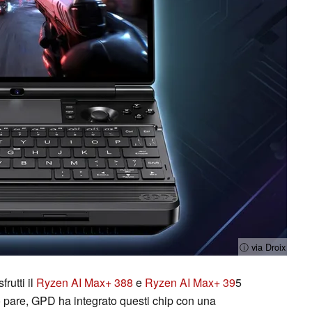
ⓘ via Droix
rutti il
Ryzen AI Max+ 388
e
Ryzen AI Max+ 39
5
o pare, GPD ha integrato questi chip con una