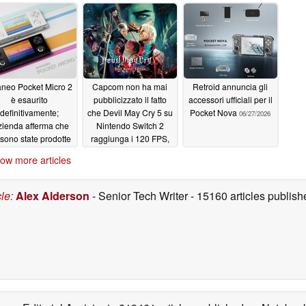
Blue
07/03/2026
07/01/2026
neo Pocket Micro 2
Capcom non ha mai
Retroid annuncia gli
è esaurito
pubblicizzato il fatto
accessori ufficiali per il
definitivamente;
che Devil May Cry 5 su
Pocket Nova
06/27/2026
azienda afferma che
Nintendo Switch 2
sono state prodotte
raggiunga i 120 FPS,
o 100 unità
superando le
06/28/2026
ow more articles
prestazioni della
versione per PS4
06/28/2026
cle
:
Alex Alderson
- Senior Tech Writer
- 15160 articles publi