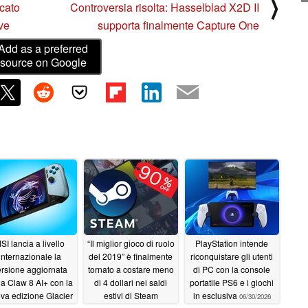
⟩
ncato
Controversia risolta: Hasselblad X2D II
ve
supporta finalmente Capture One
Add as a preferred
source on Google
SI lancia a livello
“Il miglior gioco di ruolo
PlayStation intende
internazionale la
del 2019” è finalmente
riconquistare gli utenti
rsione aggiornata
tornato a costare meno
di PC con la console
la Claw 8 AI+ con la
di 4 dollari nei saldi
portatile PS6 e i giochi
va edizione Glacier
estivi di Steam
in esclusiva
06/30/2026