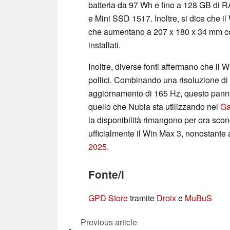
batteria da 97 Wh e fino a 128 GB di 
e Mini SSD 1517. Inoltre, si dice che 
che aumentano a 207 x 180 x 34 mm con
installati.
Inoltre, diverse fonti affermano che i
pollici. Combinando una risoluzione di
aggiornamento di 165 Hz, questo panne
quello che Nubia sta utilizzando nel
Ga
la disponibilità rimangono per ora sco
ufficialmente il Win Max 3, nonostante a
2025
.
Fonte/i
GPD Store
tramite
Droix
e
MuBuS
Previous article