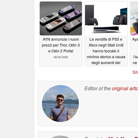
potenziale successore
07/06/2026
AYN annuncia i nuovi
Le vendite di PS5 e
Aya
prezzi per Thor, Odin 3
Xbox negli Stati Uniti
e Odin 2 Portal
hanno toccato il
minimo storico a causa
l'
06/30/2026
degli aumenti dei
ne 
prezzi delle console,
sol
Sh
mentre Switch 2 ne
esce rafforzata
06/29/2026
Editor of the
original arti