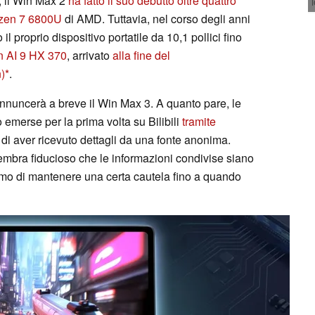
, il Win Max 2
ha fatto il suo debutto oltre quattro
zen 7 6800U
di AMD. Tuttavia, nel corso degli anni
proprio dispositivo portatile da 10,1 pollici fino
n AI 9 HX 370
, arrivato
alla fine del
)
.
nnuncerà a breve il Win Max 3. A quanto pare, le
o emerse per la prima volta su Bilibili
tramite
a di aver ricevuto dettagli da una fonte anonima.
 sembra fiducioso che le informazioni condivise siano
o di mantenere una certa cautela fino a quando