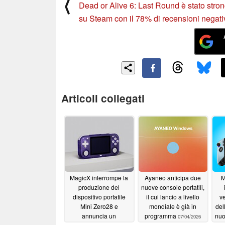
⟨
Dead or Alive 6: Last Round è stato stro
su Steam con il 78% di recensioni negati
Articoli collegati
MagicX interrompe la
Ayaneo anticipa due
M
produzione del
nuove console portatili,
dispositivo portatile
il cui lancio a livello
ve
Mini Zero28 e
mondiale è già in
del
annuncia un
programma
nuo
07/04/2026