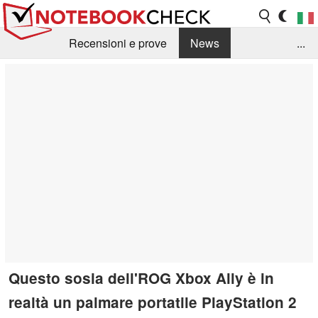
Recensioni e prove
News
...
Raccolta di recensioni
Info Techniche / Tips
Guida agli acquisti
Search
Contact
Questo sosia dell'ROG Xbox Ally è in
realtà un palmare portatile PlayStation 2