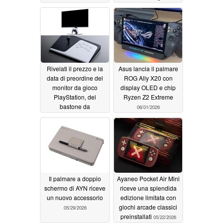
Project Helix
06/21/2026
06/13/2026
Rivelati il prezzo e la
Asus lancia il palmare
data di preordine del
ROG Ally X20 con
monitor da gioco
display OLED e chip
PlayStation, del
Ryzen Z2 Extreme
bastone da
06/01/2026
combattimento
FlexStrike
06/02/2026
Il palmare a doppio
Ayaneo Pocket Air Mini
schermo di AYN riceve
riceve una splendida
un nuovo accessorio
edizione limitata con
giochi arcade classici
05/29/2026
preinstallati
05/22/2026