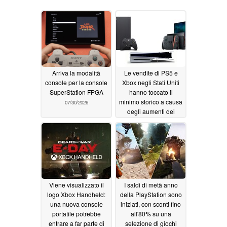
Arriva la modalità
Le vendite di PS5 e
console per la console
Xbox negli Stati Uniti
SuperStation FPGA
hanno toccato il
minimo storico a causa
07/30/2026
degli aumenti dei
prezzi delle console,
mentre Switch 2 ne
esce rafforzata
06/29/2026
Viene visualizzato il
I saldi di metà anno
logo Xbox Handheld:
della PlayStation sono
una nuova console
iniziati, con sconti fino
portatile potrebbe
all'80% su una
entrare a far parte di
selezione di giochi