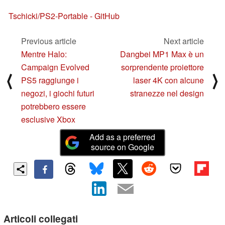
Tschicki/PS2-Portable - GitHub
Previous article
Next article
Mentre Halo:
Dangbei MP1 Max è un
Campaign Evolved
sorprendente proiettore
⟨
⟩
PS5 raggiunge i
laser 4K con alcune
negozi, i giochi futuri
stranezze nel design
potrebbero essere
esclusive Xbox
Add as a preferred
source on Google
Articoli collegati