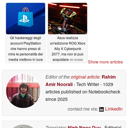
Gli hackeraggi degli
Asus realizza
account PlayStation
un'edizione ROG Xbox
che hanno preso di
Ally X Cyberpunk
mira le personalità dei
2077, ma non si può
media mettono in luce
acquistare
05/19/2026
Show more articles
un'importante
vulnerabilità di
sicurezza
Editor of the
original article
:
Rahim
05/20/2026
Amir Noorali
- Tech Writer
- 1029
articles published on Notebookcheck
since 2025
contact me via:
LinkedIn
Translator:
Ninh Ngoc Duy
- Editorial