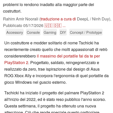
problemi lo rendono inadatto alla maggior parte dei
costruttori.
Rahim Amir Noorali (
traduzione a cura di
DeepL / Ninh Duy),
Pubblicato
05/17/2026
🇺🇸
🇩🇪
...
Accessory
Console
Gaming
DIY
Concept / Prototype
Un costruttore e modder solitario di nome Tschicki ha
recentemente creato quello che molti appassionati di retrò
considererebbero
il massimo del portatile fai da te per
PlayStation 2
. Progettato, saldato, reingegnerizzato e
realizzato da zero, trae ispirazione dal design di Asus
ROG Xbox Ally e incorpora l'ergonomia di quel portatile da
gioco Windows nel guscio esterno.
Tschicki ha iniziato il progetto del palmare PlayStation 2
all'inizio del 2022, ed è stato reso pubblico l'anno scorso.
Questa settimana, il progetto ha ottenuto una nuova
attenzione. Ciò che rende speciale questo particolare