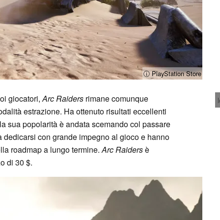
ⓘ PlayStation Store
i giocatori,
Arc Raiders
rimane comunque
dalità estrazione. Ha ottenuto risultati eccellenti
a la sua popolarità è andata scemando col passare
 a dedicarsi con grande impegno al gioco e hanno
ella roadmap a lungo termine.
Arc Raiders
è
o di 30 $.