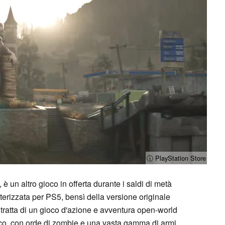
ⓘ PlayStation Store
, è un altro gioco in offerta durante i saldi di metà
sterizzata per PS5, bensì della versione originale
tratta di un gioco d'azione e avventura open-world
o, con orde di zombie e una vasta gamma di armi.