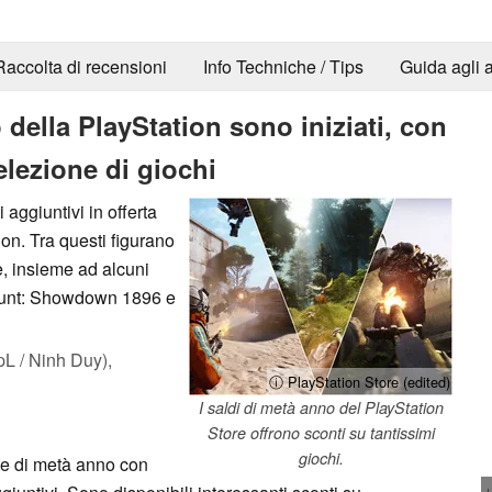
Raccolta di recensioni
Info Techniche / Tips
Guida agli a
o della PlayStation sono iniziati, con
elezione di giochi
 aggiuntivi in offerta
ion. Tra questi figurano
e, insieme ad alcuni
 Hunt: Showdown 1896 e
L / Ninh Duy),
ⓘ PlayStation Store (edited)
I saldi di metà anno del PlayStation
Store offrono sconti su tantissimi
giochi.
rte di metà anno con