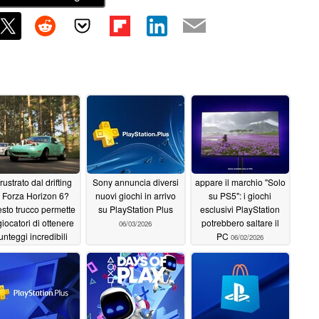
rustrato dal drifting
Sony annuncia diversi
appare il marchio "Solo
n Forza Horizon 6?
nuovi giochi in arrivo
su PS5": i giochi
sto trucco permette
su PlayStation Plus
esclusivi PlayStation
giocatori di ottenere
potrebbero saltare il
06/03/2026
unteggi incredibili
PC
06/02/2026
06/13/2026