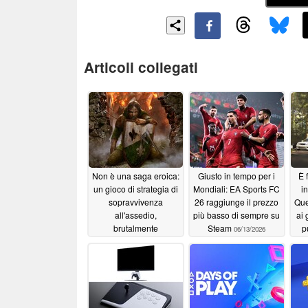
Articoli collegati
Non è una saga eroica:
Giusto in tempo per i
È f
un gioco di strategia di
Mondiali: EA Sports FC
i
sopravvivenza
26 raggiunge il prezzo
Que
all'assedio,
più basso di sempre su
ai 
brutalmente
Steam
p
06/13/2026
impegnativo, ora a
2,50 $ su Steam
06/13/2026