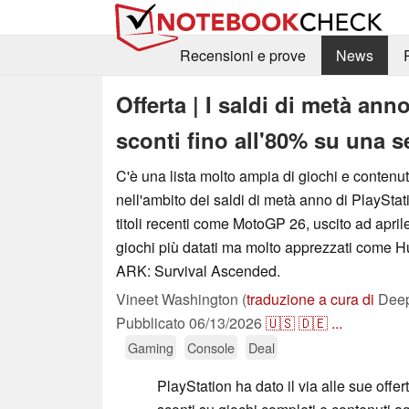
Recensioni e prove
News
Offerta | I saldi di metà ann
sconti fino all'80% su una s
C'è una lista molto ampia di giochi e contenuti
nell'ambito dei saldi di metà anno di PlayStat
titoli recenti come MotoGP 26, uscito ad april
giochi più datati ma molto apprezzati come
ARK: Survival Ascended.
Vineet Washington (
traduzione a cura di
Deep
Pubblicato
06/13/2026
🇺🇸
🇩🇪
...
Gaming
Console
Deal
PlayStation ha dato il via alle sue offe