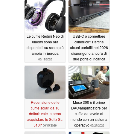
DSD ad alta
risoluzione
07/02/2026
Le cuffie Redmi Neo di
USB-C o connettore
Xiaomi sono ora
cilindrico? Perché
disponibili su scala più
alcuni portatili nel 2026
ampia in Europa
dispongono ancora di
due porte di ricarica
06/18/2026
06/18/2026
Recensione delle
Muse 300 è il primo
cuffie solari da 10
DAC/amplificatore per
dollari: vale la pena
cuffie da tavolo al
acquistare le Solix SL-
mondo con un sistema
510?
operativo
06/15/2026
05/27/2026