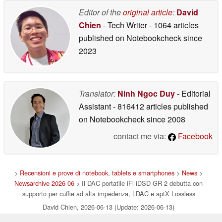
frequenza da 10Hz a
wireless
02/23/2026
80kHz
Editor of the
original article
:
David
02/28/2026
Chien
- Tech Writer
- 1064 articles
published on Notebookcheck
since
2023
Translator:
Ninh Ngoc Duy
- Editorial
Assistant
- 816412 articles published
on Notebookcheck
since 2008
contact me via:
Facebook
>
Recensioni e prove di notebook, tablets e smartphones
>
News
>
Newsarchive 2026 06
> Il DAC portatile iFi iDSD GR 2 debutta con
supporto per cuffie ad alta impedenza, LDAC e aptX Lossless
David Chien, 2026-06-13 (Update: 2026-06-13)