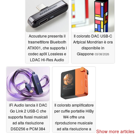
Acoustune presenta il
Il colorato DAC USB-C
trasmettitore Bluetooth
Artpical Mondrian è ora
ATX001, che supporta i
disponibile in
codec aptX Lossless e
Giappone
03/08/2026
LDAC Hi-Res Audio
per i telefoni Android e
Apple
05/26/2026
iFi Audio lancia il DAC
Il colorato amplificatore
Go Link 2 USB-C che
per cuffie portatile HiBy
supporta flussi musicali
W4 offre una
ad alta risoluzione
riproduzione musicale
DSD256 e PCM 384
ad alta risoluzione a
Show more articles
kHz con una risposta in
cuffie bilanciate e