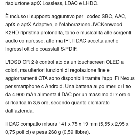
risoluzione aptX Lossless, LDAC e LHDC.
È incluso il supporto aggiuntivo per i codec SBC, AAC,
aptX e aptX Adaptive, e l’elaborazione JVCKenwood
K2HD ripristina profondità, tono e musicalità alle sorgenti
audio compresse, afferma iFi. Il DAC accetta anche
ingressi ottici e coassiali S/PDIF.
L'iDSD GR 2 è controllato da un touchscreen OLED a
colori, ma ulteriori funzioni di regolazione fine e
aggiornamenti OTA sono disponibili tramite l'app iFi Nexus
per smartphone c Android. Una batteria ai polimeri di litio
da 4.900 mAh alimenta il DAC per un massimo di 7 ore e
si ricarica in 3,5 ore, secondo quanto dichiarato
dall’azienda.
Il DAC compatto misura 141 x 75 x 19 mm (5,55 x 2,95 x
0,75 pollici) e pesa 268 g (0,59 libbre).