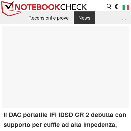
Recensioni e prove
News
...
Raccolta di recensioni
Info Techniche / Tips
Guida agli acquisti
Search
Contact
Il DAC portatile iFi iDSD GR 2 debutta con
supporto per cuffie ad alta impedenza,