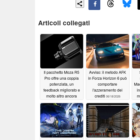
Articoli collegati
Il pacchetto Moza R5
Avviso: il metodo AFK
Pro offre una coppia
in Forza Horizon 6 può
potenziata, un
comportare
Mac
feedback migliorato e
l'azzeramento dei
i
molto altro ancora
crediti
m
06/18/2026
da
07/28/2026
c