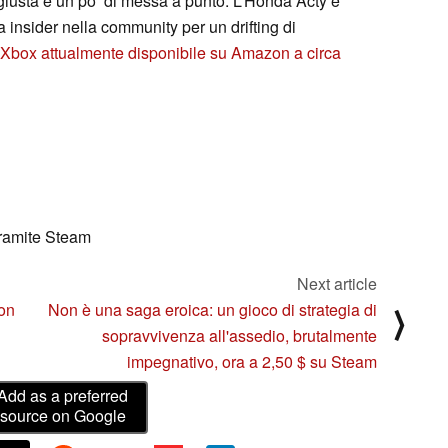
iusta e un po’ di messa a punto. L’Honda Acty è
 insider nella community per un drifting di
 Xbox attualmente disponibile su Amazon a circa
ramite Steam
Next article
non
Non è una saga eroica: un gioco di strategia di
⟩
sopravvivenza all'assedio, brutalmente
impegnativo, ora a 2,50 $ su Steam
Add as a preferred
source on Google