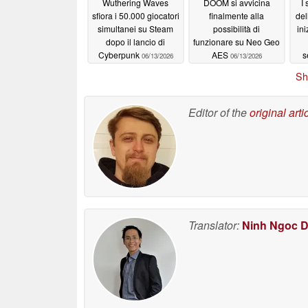
Wuthering Waves
DOOM si avvicina
I
sfiora i 50.000 giocatori
finalmente alla
del
simultanei su Steam
possibilità di
ini
dopo il lancio di
funzionare su Neo Geo
Cyberpunk
AES
s
06/13/2026
06/13/2026
Sh
Editor of the
original arti
Translator:
Ninh Ngoc 