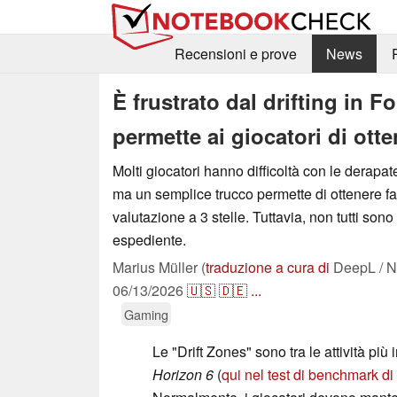
Recensioni e prove
News
È frustrato dal drifting in 
permette ai giocatori di ott
Molti giocatori hanno difficoltà con le derapat
ma un semplice trucco permette di ottenere f
valutazione a 3 stelle. Tuttavia, non tutti sono
espediente.
Marius Müller (
traduzione a cura di
DeepL / N
06/13/2026
🇺🇸
🇩🇪
...
Gaming
Le "Drift Zones" sono tra le attività pi
Horizon 6
(
qui nel test di benchmark 