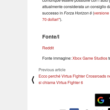
comunque essere possibile con l’auto g
attualmente considerata un consiglio da
successo in
Forza
Horizon 6
(
versione
70 dollari
).
Fonte/i
Reddit
Fonte immagine:
Xbox Game Studios
t
Previous article
Ecco perché Virtua Fighter Crossroads 
⟨
si chiama Virtua Fighter 6