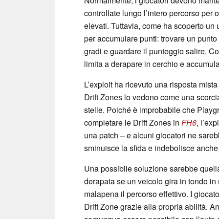
Normalmente, i giocatori devono mant
controllate lungo l’intero percorso per 
elevati. Tuttavia, come ha scoperto un 
per accumulare punti: trovare un punto c
gradi e guardare il punteggio salire. C
limita a derapare in cerchio e accumula
L’exploit ha ricevuto una risposta mista 
Drift Zones lo vedono come una scorciat
stelle. Poiché è improbabile che Play
completare le Drift Zones in
FH6
, l’ex
una patch – e alcuni giocatori ne sarebbe
sminuisce la sfida e indebolisce anche i
Una possibile soluzione sarebbe quella 
derapata se un veicolo gira in tondo in
malapena il percorso effettivo. I gioc
Drift Zone grazie alla propria abilità. A