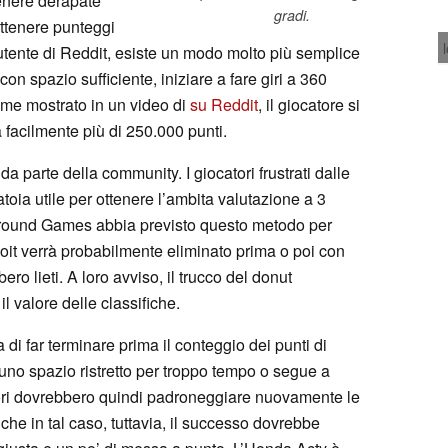
enere derapate
gradi.
ottenere punteggi
utente di Reddit, esiste un modo molto più semplice
on spazio sufficiente, iniziare a fare giri a 360
ome mostrato in un video di
su Reddit
, il giocatore si
 facilmente più di 250.000 punti.
da parte della community. I giocatori frustrati dalle
oia utile per ottenere l’ambita valutazione a 3
ground Games abbia previsto questo metodo per
ploit verrà probabilmente eliminato prima o poi con
ro lieti. A loro avviso, il trucco del donut
l valore delle classifiche.
di far terminare prima il conteggio dei punti di
 uno spazio ristretto per troppo tempo o segue a
atori dovrebbero quindi padroneggiare nuovamente le
nche in tal caso, tuttavia, il successo dovrebbe