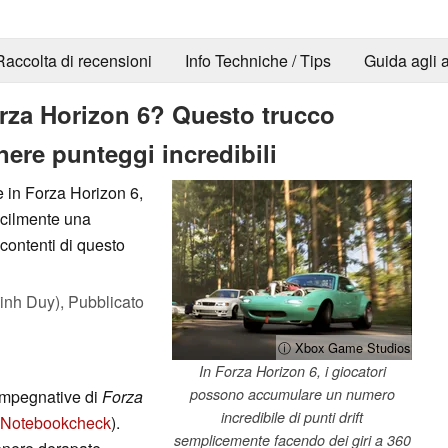
Raccolta di recensioni
Info Techniche / Tips
Guida agli a
Forza Horizon 6? Questo trucco
enere punteggi incredibili
e in Forza Horizon 6,
acilmente una
 contenti di questo
inh Duy),
Pubblicato
ⓘ Xbox Game Studios
In Forza Horizon 6, i giocatori
possono accumulare un numero
ù impegnative di
Forza
incredibile di punti drift
di Notebookcheck
).
semplicemente facendo dei giri a 360