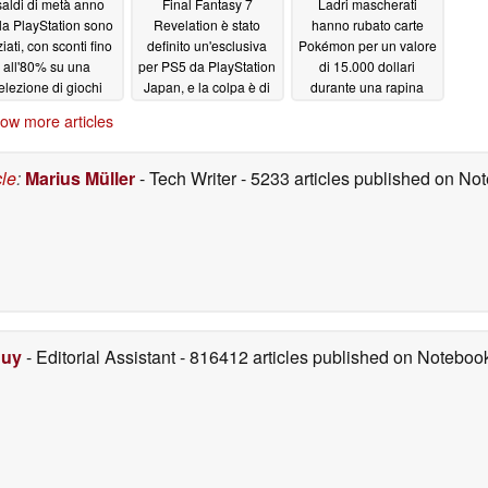
 saldi di metà anno
Final Fantasy 7
Ladri mascherati
la PlayStation sono
Revelation è stato
hanno rubato carte
ziati, con sconti fino
definito un'esclusiva
Pokémon per un valore
all'80% su una
per PS5 da PlayStation
di 15.000 dollari
elezione di giochi
Japan, e la colpa è di
durante una rapina
Grok
durata 40 secondi in
06/13/2026
06/13/2026
ow more articles
California
06/13/2026
cle
:
Marius Müller
- Tech Writer
- 5233 articles published on N
Duy
- Editorial Assistant
- 816412 articles published on Notebo