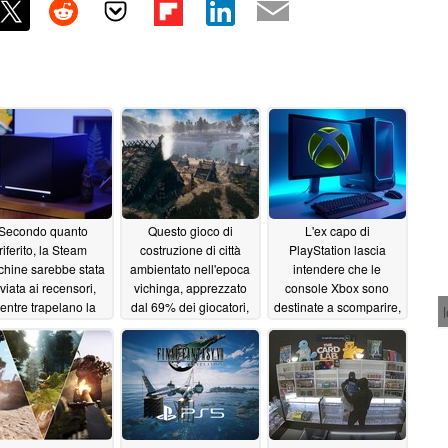
Secondo quanto
Questo gioco di
L'ex capo di
riferito, la Steam
costruzione di città
PlayStation lascia
hine sarebbe stata
ambientato nell'epoca
intendere che le
nviata ai recensori,
vichinga, apprezzato
console Xbox sono
entre trapelano la
dal 69% dei giocatori,
destinate a scomparire,
ta di embargo e il
è in sconto del 70% su
dato che Microsoft sta
contenuto della
Steam
dando la priorità a
06/13/2026
onfezione
Windows
06/13/2026
06/13/2026