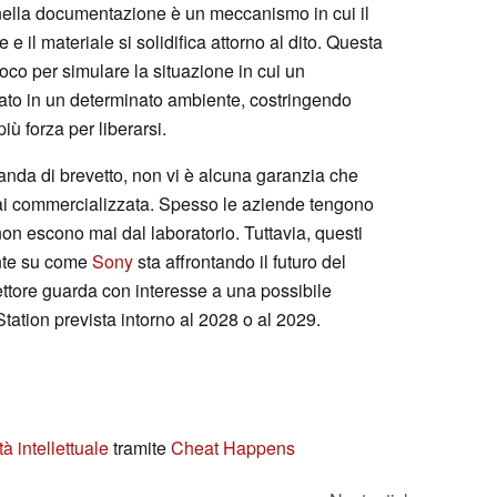
 nella documentazione è un meccanismo in cui il
 e il materiale si solidifica attorno al dito. Questa
ioco per simulare la situazione in cui un
lato in un determinato ambiente, costringendo
iù forza per liberarsi.
nda di brevetto, non vi è alcuna garanzia che
ai commercializzata. Spesso le aziende tengono
non escono mai dal laboratorio. Tuttavia, questi
ante su come
Sony
sta affrontando il futuro del
 settore guarda con interesse a una possibile
ation prevista intorno al 2028 o al 2029.
à intellettuale
tramite
Cheat Happens