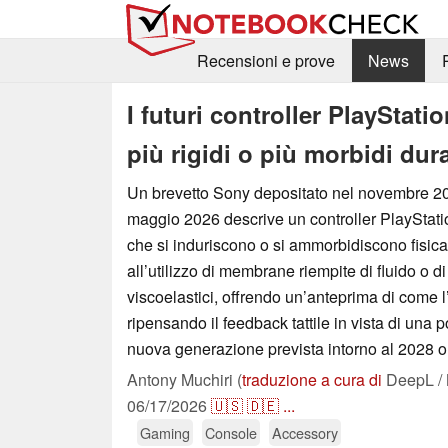
Recensioni e prove
News
I futuri controller PlayStat
più rigidi o più morbidi dur
Un brevetto Sony depositato nel novembre 20
maggio 2026 descrive un controller PlayStatio
che si induriscono o si ammorbidiscono fisic
all’utilizzo di membrane riempite di fluido o 
viscoelastici, offrendo un’anteprima di come l
ripensando il feedback tattile in vista di una 
nuova generazione prevista intorno al 2028 o
Antony Muchiri (
traduzione a cura di
DeepL / 
06/17/2026
🇺🇸
🇩🇪
...
Gaming
Console
Accessory