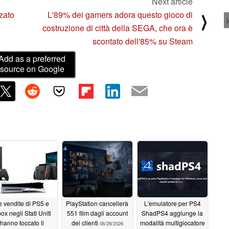
Next article
zato
L'89% dei gamers adora questo gioco di
⟩
costruzione di città della SEGA, che ora è
scontato dell'85% su Steam
Add as a preferred
source on Google
e vendite di PS5 e
PlayStation cancellerà
L'emulatore per PS4
ox negli Stati Uniti
551 film dagli account
ShadPS4 aggiunge la
hanno toccato il
dei clienti
modalità multigiocatore
06/28/2026