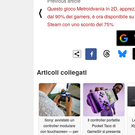
Previous article
Questo gioco Metroidvania in 2D, apprez
⟨
dal 90% dei gamers, è ora disponibile su
Steam con uno sconto del 75%
Articoli collegati
Sony: avvistato un
Il controller portatile
L
controller modulare
Pocket Taco di
Xb
con touchscreen — per
GameSir si presenta