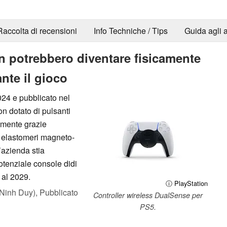
Raccolta di recensioni
Info Techniche / Tips
Guida agli a
ion potrebbero diventare fisicamente
ante il gioco
24 e pubblicato nel
n dotato di pulsanti
amente grazie
di elastomeri magneto-
’azienda stia
potenziale console didi
 al 2029.
ⓘ PlayStation
Ninh Duy),
Pubblicato
Controller wireless DualSense per
PS5.