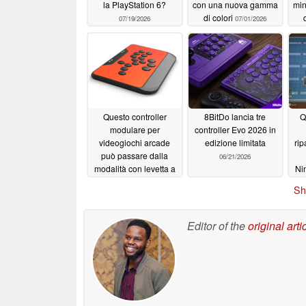
la PlayStation 6?
con una nuova gamma
min
di colori
07/19/2026
07/01/2026
pr
m
Questo controller
8BitDo lancia tre
Q
modulare per
controller Evo 2026 in
videogiochi arcade
edizione limitata
rip
può passare dalla
06/21/2026
modalità con levetta a
Nin
quella senza levetta
Sh
di
06/23/2026
r
Editor of the
original arti