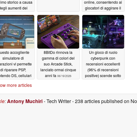
imo storico a causa
online, consentendo ai
degli aumenti dei
giocatori di aggirare il
ezzi delle console,
PSN
06/27/2026
entre Switch 2 ne
esce rafforzata
06/29/2026
uesto accogliente
8BitDo rinnova la
Un gioco di ruolo
simulatore di
gamma di colori del
cyberpunk con
arazioni vi permette
suo Arcade Stick,
recensioni eccellenti
di riparare PSP,
lanciato ormai cinque
(96% di recensioni
tendo DS, cellulari
anni fa
positive) scende sotto
06/19/2026
a conchiglia e
gli 8 dollari su Steam
ow more articles
spositivi tecnologici
06/18/2026
etrò nell’Akihabara
degli anni 2000
cle
:
Antony Muchiri
- Tech Writer
- 238 articles published on 
06/20/2026