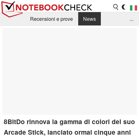
Recensioni e prove
News
...
Raccolta di recensioni
Info Techniche / Tips
Guida agli acquisti
Search
Contact
8BitDo rinnova la gamma di colori del suo
Arcade Stick, lanciato ormai cinque anni