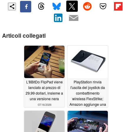
Articoli collegati
L'8BitDo FlipPad viene
PlayStation rinvia
lanciato al prezzo di
l'uscita del joystick da
29,99 dollari, insieme a
combattimento
una versione nera
wireless FlexStrike;
Amazon aggiunge una
07/16/2026
data di uscita
provvisoria
07/15/2026