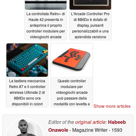
La controllata Retro+ di
L'Arcade Controller Pro
Haute 42 presenta in
di 8BitDo è dotato di
anteprima il proprio
display, pulsanti
controller modulare per
personalizzabili e una
videogiochi arcade
splendida versione
bianca
06/25/2026
06/25/2026
La tastiera meccanica
Questo controller
Retro 87 e il controller
modulare per
wireless Ultimate 2 di
videogiochi arcade
8BitDo sono ora
può passare dalla
disponibili in colori
modalità con levetta a
Show more articles
ispirati al N64
quella senza levetta
06/24/2026
06/23/2026
Editor of the
original article
:
Habeeb
Onawole
- Magazine Writer
- 1593