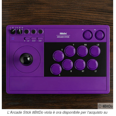
ⓘ 8BitDo
L'Arcade Stick 8BitDo viola è ora disponibile per l'acquisto su