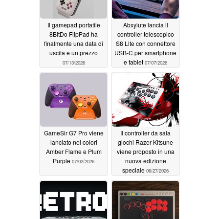
Il gamepad portatile
Abxylute lancia il
8BitDo FlipPad ha
controller telescopico
finalmente una data di
S8 Lite con connettore
uscita e un prezzo
USB-C per smartphone
e tablet
07/13/2026
07/07/2026
GameSir G7 Pro viene
Il controller da sala
lanciato nei colori
giochi Razer Kitsune
Amber Flame e Plum
viene proposto in una
Purple
nuova edizione
07/02/2026
speciale
06/27/2026