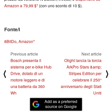
Amazon a 79,99 $
(con uno sconto di 10 $).
Fonte/i
8BitDo
,
Amazon
Previous article
Next article
Bosch presenta il
Olight lancia la torcia
sistema per e-bike Hub
ArkPro Stars &amp;
⟨
⟩
Drive, dotato di un
Stripes Edition per
motore leggero e di
celebrare il 250°
una batteria da 360
anniversario degli Stati
Wh
Uniti
Add as a preferred
source on Google