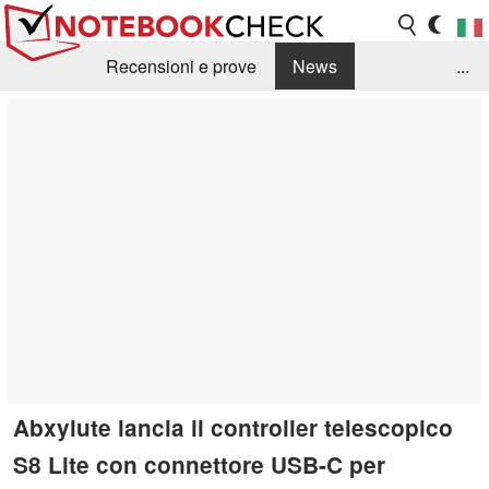
Recensioni e prove
News
...
Raccolta di recensioni
Info Techniche / Tips
Guida agli acquisti
Search
Contact
Abxylute lancia il controller telescopico
S8 Lite con connettore USB-C per