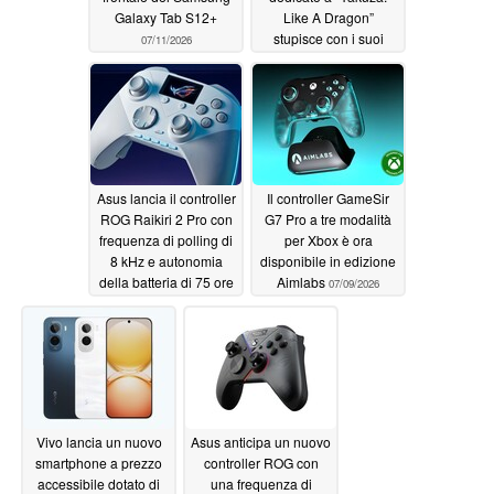
Galaxy Tab S12+
Like A Dragon”
stupisce con i suoi
07/11/2026
colori argento e rosso
07/11/2026
Asus lancia il controller
Il controller GameSir
ROG Raikiri 2 Pro con
G7 Pro a tre modalità
frequenza di polling di
per Xbox è ora
8 kHz e autonomia
disponibile in edizione
della batteria di 75 ore
Aimlabs
07/09/2026
07/10/2026
Vivo lancia un nuovo
Asus anticipa un nuovo
smartphone a prezzo
controller ROG con
accessibile dotato di
una frequenza di