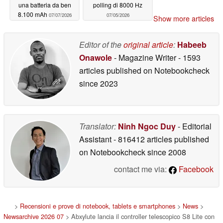
una batteria da ben
polling di 8000 Hz
8.100 mAh
07/07/2026
07/05/2026
Show more articles
Editor of the
original article
:
Habeeb
Onawole
- Magazine Writer
- 1593
articles published on Notebookcheck
since 2023
Translator:
Ninh Ngoc Duy
- Editorial
Assistant
- 816412 articles published
on Notebookcheck
since 2008
contact me via:
Facebook
>
Recensioni e prove di notebook, tablets e smartphones
>
News
>
Newsarchive 2026 07
> Abxylute lancia il controller telescopico S8 Lite con