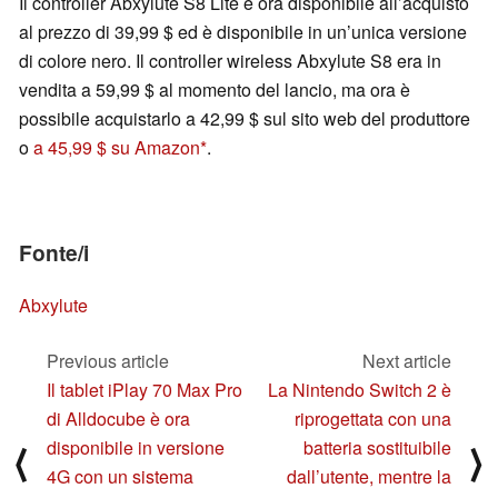
Il controller Abxylute S8 Lite è ora disponibile all’acquisto
al prezzo di 39,99 $ ed è disponibile in un’unica versione
di colore nero. Il controller wireless Abxylute S8 era in
vendita a 59,99 $ al momento del lancio, ma ora è
possibile acquistarlo a 42,99 $ sul sito web del produttore
o
a 45,99 $ su Amazon
.
Fonte/i
Abxylute
Previous article
Next article
Il tablet iPlay 70 Max Pro
La Nintendo Switch 2 è
di Alldocube è ora
riprogettata con una
disponibile in versione
batteria sostituibile
⟨
⟩
4G con un sistema
dall’utente, mentre la