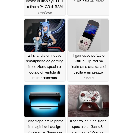
dotato di display OLED
in Malesia
07/15/2026
e fino a 24 GB di RAM
07/16/2026
ZTE lancia un nuovo
Il gamepad portatile
smartphone da gaming
8BitDo FlipPad ha
in edizione speciale
finalmente una data di
dotato di ventola di
uscita e un prezzo
raffreddamento
07/13/2026
integrata
07/13/2026
Sono trapelate le prime
Il controller in edizione
immagini del design
speciale di GameSir
frontale del Samsung
dedicato a “Yakuza: