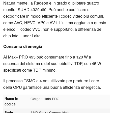
Naturalmente, la Radeon è in grado di pilotare quattro
monitor SUHD 4320p60. Può anche codificare e
decodificare in modo efficiente i codec video più comuni,
come AVC, HEVC, VP9 e AV1. L'ultima aggiunta a questo
elenco, il codec VVC, non è supportato, a differenza dei
chip Intel Lunar Lake.
Consumo di energia
AI Max+ PRO 495 può consumare fino a 120 W a
seconda del sistema e dei suoi obiettivi TDP, con 45 W
specificati come TDP minimo.
Il processo TSMC a 4 nm utilizzato per produrre i core
della CPU garantisce una buona efficienza energetica.
Nome in
Gorgon Halo PRO
codice
Serie
AMD Strix / Gorgon Halo