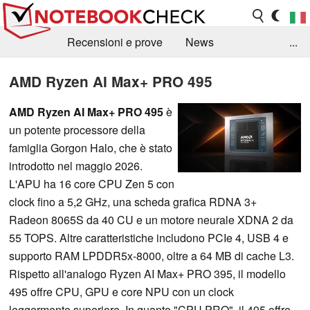
Recensioni e prove
News
...
Raccolta di recensioni
Info Techniche / Tips
AMD Ryzen AI Max+ PRO 495
Guida agli acquisti
Search
Contact
AMD Ryzen AI Max+ PRO 495
è
un potente processore della
famiglia Gorgon Halo, che è stato
introdotto nel maggio 2026.
L'APU ha 16 core CPU Zen 5 con
clock fino a 5,2 GHz, una scheda grafica RDNA 3+
Radeon 8065S da 40 CU e un motore neurale XDNA 2 da
55 TOPS. Altre caratteristiche includono PCIe 4, USB 4 e
supporto RAM LPDDR5x-8000, oltre a 64 MB di cache L3.
Rispetto all'analogo Ryzen AI Max+ PRO 395, il modello
495 offre CPU, GPU e core NPU con un clock
leggermente superiore. In quanto "CPU PRO", il 495 offre