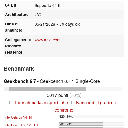
64 Bit
Supporto 64 Bit
Architecture
x86
Data di
05/21/2026
= 79 days old
annuncio
Collegamento
www.amd.com
Prodotto
(esterno)
Benchmark
Geekbench 6.7
- Geekbench 6.7.1 Single-Core
3017 punti
(70%)
1 benchmarks e specifiche
Nascondi il grafico di
+
-
confronto
320 -89%
Intel Celeron N4120
...
2940 -3%
Intel Core Ultra 7 251HX