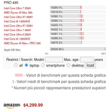
PRO 495
16280 0%
Intel Core Ultra 7 356H
16318 0%
AMD Ryzen AI Max 385
16380 1%
Intel Core Ultra X7 368H
16390 1%
Intel Core i9-13950HX
16403 1%
Intel Core Ultra X7 358H
16422 1%
Intel Core Ultra 7 366H
16481 1%
Intel Core Ultra 9 285H
16586 2%
Intel Core i9-13900HX
16679 3%
AMD Ryzen AI Max+ PRO 395
...
29226 80%
Apple M5 Max
0%
100%
Restrict / Search:
Model:
Max. age:
years
all
laptop
smartphone
desktop
- Valori di benchmark per questa scheda grafica
- Valori medi di benchmark per questa scheda grafica
* Numeri più piccoli rappresentano prestazioni supeiori
$4,299.99