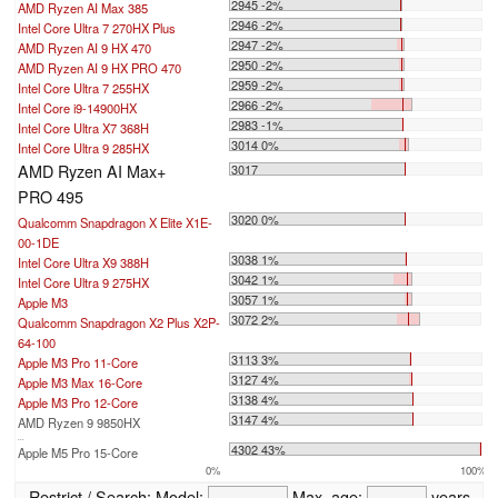
2945 -2%
AMD Ryzen AI Max 385
2946 -2%
Intel Core Ultra 7 270HX Plus
2947 -2%
AMD Ryzen AI 9 HX 470
2950 -2%
AMD Ryzen AI 9 HX PRO 470
2959 -2%
Intel Core Ultra 7 255HX
2966 -2%
Intel Core i9-14900HX
2983 -1%
Intel Core Ultra X7 368H
3014 0%
Intel Core Ultra 9 285HX
AMD Ryzen AI Max+
3017
PRO 495
3020 0%
Qualcomm Snapdragon X Elite X1E-
00-1DE
3038 1%
Intel Core Ultra X9 388H
3042 1%
Intel Core Ultra 9 275HX
3057 1%
Apple M3
3072 2%
Qualcomm Snapdragon X2 Plus X2P-
64-100
3113 3%
Apple M3 Pro 11-Core
3127 4%
Apple M3 Max 16-Core
3138 4%
Apple M3 Pro 12-Core
3147 4%
AMD Ryzen 9 9850HX
...
4302 43%
Apple M5 Pro 15-Core
0%
100%
Restrict / Search:
Model:
Max. age:
years