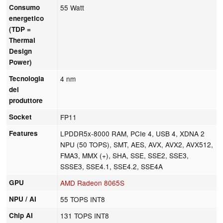
Consumo
55 Watt
energetico
(TDP =
Thermal
Design
Power)
Tecnologia
4 nm
del
produttore
Socket
FP11
Features
LPDDR5x-8000 RAM, PCIe 4, USB 4, XDNA 2
NPU (50 TOPS), SMT, AES, AVX, AVX2, AVX512,
FMA3, MMX (+), SHA, SSE, SSE2, SSE3,
SSSE3, SSE4.1, SSE4.2, SSE4A
GPU
AMD Radeon 8065S
NPU / AI
55 TOPS INT8
Chip AI
131 TOPS INT8