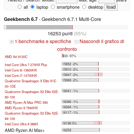
all
laptop
smartphone
desktop
Geekbench 6.7
- Geekbench 6.7.1 Multi-Core
16253 punti
(55%)
1 benchmarks e specifiche
Nascondi il grafico di
+
-
confronto
533 -97%
AMD A4-9120C
...
15852 -2%
Intel Core Ultra 7 270HX Plus
15910 -2%
Intel Core i5-13600HX
15947 -2%
Intel Core i7-14700HX
15969 -2%
Qualcomm Snapdragon X Elite X1E-
00-1DE
16041 -1%
Qualcomm Snapdragon X2 Elite X2E-
80-100
16066 -1%
AMD Ryzen AI Max PRO 390
16094 -1%
AMD Ryzen 9 7940HX
16117 -1%
Qualcomm Snapdragon X2 Elite X2E-
84-100
16196 0%
Intel Core Ultra 9 386H
AMD Ryzen AI Max+
16253