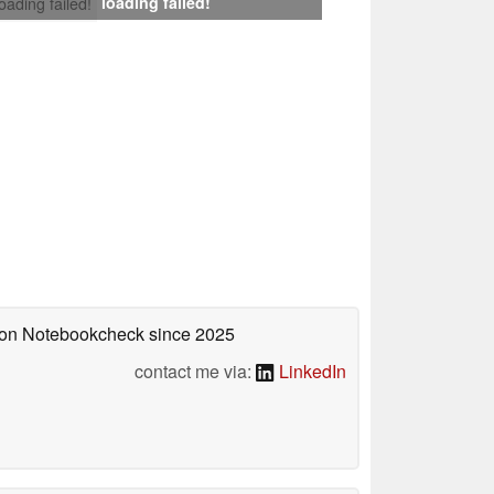
loading failed!
loading failed!
d on Notebookcheck
since 2025
contact me via:
LinkedIn