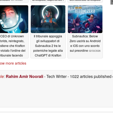
giochi AAA
05/15/2026
05/12/2026
l CEO di Unknown
Il tribunale appoggia
Subnautica: Below
orlds, reintegrato,
gli sviluppatori di
Zero uscirà su Android
stiene che Krafton
Subnautica 2 tra le
e iOS con uno sconto
 violato l'ordine del
polemiche legate alla
sul preordine
02/03/2026
tribunale facendo
ChatGPT di Krafton
pelare la finestra di
03/18/2026
ow more articles
cio di Subnautica 2
r dispetto"
03/21/2026
cle
:
Rahim Amir Noorali
- Tech Writer
- 1022 articles publishe