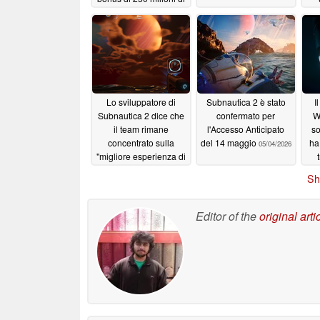
dollari a Unknown
Worlds
06/02/2026
Lo sviluppatore di
Subnautica 2 è stato
I
Subnautica 2 dice che
confermato per
W
il team rimane
l'Accesso Anticipato
so
concentrato sulla
del 14 maggio
ha
05/04/2026
"migliore esperienza di
Subnautica",
tra
Sh
nonostante le sfide
lan
"pe
05/07/2026
Editor of the
original arti