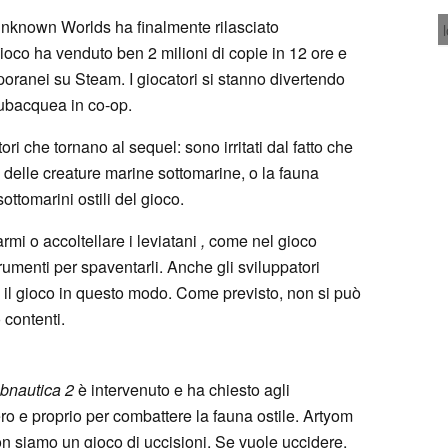
 Unknown Worlds ha finalmente rilasciato
gioco ha venduto ben 2 milioni di copie in 12 ore e
oranei su Steam. I giocatori si stanno divertendo
subacquea in co-op.
ori che tornano al sequel: sono irritati dal fatto che
delle creature marine sottomarine, o la fauna
ottomarini ostili del gioco.
mi o accoltellare i leviatani
,
come nel gioco
rumenti per spaventarli. Anche gli sviluppatori
il gioco in questo modo. Come previsto, non si può
 contenti.
bnautica 2
è intervenuto e ha chiesto agli
o e proprio per combattere la fauna ostile. Artyom
on siamo un gioco di uccisioni. Se vuole uccidere,