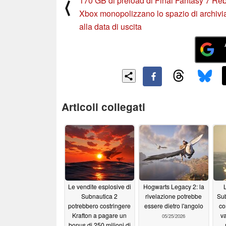
170 GB di preload di Final Fantasy 7 Reb
⟨
Xbox monopolizzano lo spazio di archivi
alla data di uscita
Articoli collegati
Le vendite esplosive di
Hogwarts Legacy 2: la
L
Subnautica 2
rivelazione potrebbe
Sub
potrebbero costringere
essere dietro l'angolo
con
Krafton a pagare un
v
05/25/2026
bonus di 250 milioni di