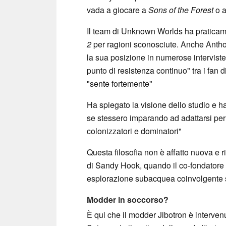
vada a giocare a
Sons of the Forest
o a
Il team di Unknown Worlds ha praticam
2
per ragioni sconosciute. Anche Antho
la sua posizione in numerose interviste
punto di resistenza continuo" tra i fan d
"sente fortemente"
Ha spiegato la visione dello studio e 
se stessero imparando ad adattarsi per
colonizzatori e dominatori"
Questa filosofia non è affatto nuova e r
di Sandy Hook, quando il co-fondatore 
esplorazione subacquea coinvolgente 
Modder in soccorso?
È qui che il modder Jibotron è interve