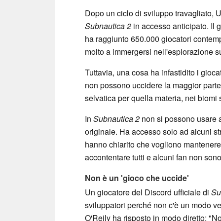
Dopo un ciclo di sviluppo travagliato,
Subnautica 2
in accesso anticipato. Il 
ha raggiunto 650.000 giocatori contemp
molto a immergersi nell'esplorazione 
Tuttavia, una cosa ha infastidito i giocat
non possono uccidere la maggior parte 
selvatica per quella materia, nei biomi s
In
Subnautica 2
non si possono usare ar
originale. Ha accesso solo ad alcuni st
hanno chiarito che vogliono mantenere 
accontentare tutti e alcuni fan non sono
Non è un 'gioco che uccide'
Un giocatore del Discord ufficiale di
Su
sviluppatori perché non c'è un modo ver
O'Reily ha risposto in modo diretto: "N