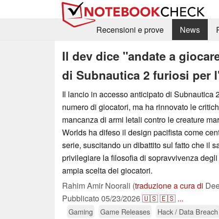
Recensioni e prove
News
Il dev dice "andate a giocar
di Subnautica 2 furiosi per 
Il lancio in accesso anticipato di Subnautica 2 
numero di giocatori, ma ha rinnovato le critiche
mancanza di armi letali contro le creature ma
Worlds ha difeso il design pacifista come centr
serie, suscitando un dibattito sul fatto che i
privilegiare la filosofia di sopravvivenza degli
ampia scelta dei giocatori.
Rahim Amir Noorali (
traduzione a cura di
Deep
Pubblicato
05/23/2026
🇺🇸
🇪🇸
...
Gaming
Game Releases
Hack / Data Breach