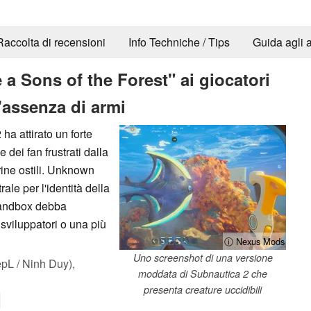
Raccolta di recensioni
Info Techniche / Tips
Guida agli a
e a Sons of the Forest" ai giocatori
l'assenza di armi
ha attirato un forte
 dei fan frustrati dalla
rine ostili. Unknown
ale per l'identità della
l sandbox debba
 sviluppatori o una più
ⓘ Nexus Mods
Uno screenshot di una versione
L / Ninh Duy),
moddata di Subnautica 2 che
presenta creature uccidibili