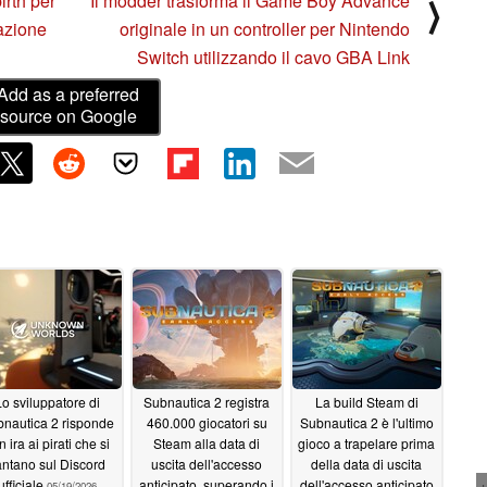
irth per
Il modder trasforma il Game Boy Advance
⟩
azione
originale in un controller per Nintendo
Switch utilizzando il cavo GBA Link
Add as a preferred
source on Google
o sviluppatore di
Subnautica 2 registra
La build Steam di
nautica 2 risponde
460.000 giocatori su
Subnautica 2 è l'ultimo
 ira ai pirati che si
Steam alla data di
gioco a trapelare prima
antano sul Discord
uscita dell'accesso
della data di uscita
ufficiale
anticipato, superando i
dell'accesso anticipato
05/19/2026