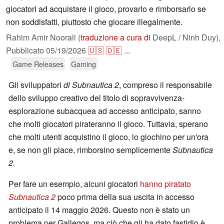
giocatori ad acquistare il gioco, provarlo e rimborsarlo se
non soddisfatti, piuttosto che giocare illegalmente.
Rahim Amir Noorali (
traduzione a cura di
DeepL / Ninh Duy),
Pubblicato
05/19/2026
🇺🇸
🇩🇪
...
Game Releases
Gaming
Gli sviluppatori
di Subnautica 2
, compreso il responsabile
dello sviluppo creativo del titolo di sopravvivenza-
esplorazione subacquea ad accesso anticipato, sanno
che molti giocatori pirateranno il gioco. Tuttavia, sperano
che molti utenti acquistino il gioco, lo giochino per un'ora
e, se non gli piace, rimborsino semplicemente
Subnautica
2.
Per fare un esempio, alcuni giocatori
hanno piratato
Subnautica 2
poco prima della sua uscita in accesso
anticipato il 14 maggio 2026. Questo non è stato un
problema per Gallegos, ma ciò che gli ha dato fastidio è