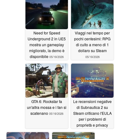
05/19/2026
Need for Speed
Viaggi nel tempo per
Underground 2 in UE5
pochi centesimi: RPG
mostra un gameplay
di culto a meno di 1
migliorato, la demo è
dollaro su Steam
disponibile
05/19/2026
05/19/2026
GTA 6: Rockstar fa
Le recensioni negative
un'altra mossa e i fan si
di Subnautica 2 su
scatenano
Steam criticano l'EULA
05/19/2026
per i problemi di
proprietà e privacy
05/18/2026