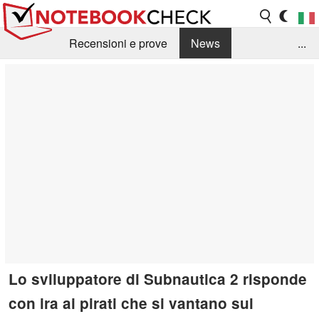
Recensioni e prove
News
...
Raccolta di recensioni
Info Techniche / Tips
Guida agli acquisti
Search
Contact
Lo sviluppatore di Subnautica 2 risponde
con ira ai pirati che si vantano sul