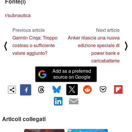
Fonte(i)
r/subnautica
Previous article
Next article
Garmin Cirqa: Troppo
Anker rilascia una nuova
⟨
⟩
costoso o sufficiente
edizione speciale di
valore aggiunto?
power bank e
caricabatterie
Add as a preferred
source on Google
Articoli collegati