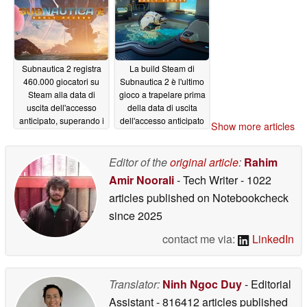
Subnautica 2 registra
La build Steam di
460.000 giocatori su
Subnautica 2 è l'ultimo
Steam alla data di
gioco a trapelare prima
uscita dell'accesso
della data di uscita
anticipato, superando i
dell'accesso anticipato
Show more articles
giochi AAA
05/15/2026
05/12/2026
Editor of the
original article
:
Rahim
Amir Noorali
- Tech Writer
- 1022
articles published on Notebookcheck
since 2025
contact me via:
LinkedIn
Translator:
Ninh Ngoc Duy
- Editorial
Assistant
- 816412 articles published