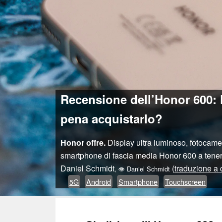
Recensione dell’Honor 600: F
pena acquistarlo?
Honor offre.
Display ultra luminoso, fotocame
smartphone di fascia media Honor 600 a tenere
Daniel Schmidt
(
traduzione a 
,
👁
Daniel Schmidt
5G
Android
Smartphone
Touchscreen