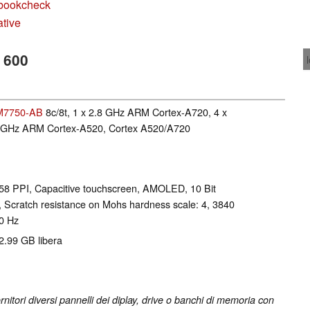
ebookcheck
ative
 600
M7750-AB
8c/8t, 1 x 2.8 GHz ARM Cortex-A720, 4 x
8 GHz ARM Cortex-A520, Cortex A520/A720
l 458 PPI, Capacitive touchscreen, AMOLED, 10 Bit
z, Scratch resistance on Mohs hardness scale: 4, 3840
0 Hz
2.99 GB libera
nitori diversi pannelli dei diplay, drive o banchi di memoria con