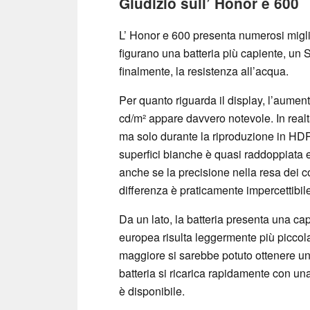
Giudizio sull’ Honor e 600
L’ Honor e 600 presenta numerosi migli
figurano una batteria più capiente, un
finalmente, la resistenza all’acqua.
Per quanto riguarda il display, l’aumen
cd/m² appare davvero notevole. In realt
ma solo durante la riproduzione in HDR.
superfici bianche è quasi raddoppiata e s
anche se la precisione nella resa dei col
differenza è praticamente impercettibil
Da un lato, la batteria presenta una c
europea risulta leggermente più piccol
maggiore si sarebbe potuto ottenere un
batteria si ricarica rapidamente con un
è disponibile.