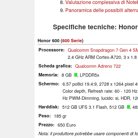
Valutazione complessiva di Not
Panoramica delle possibili altern
Specifiche tecniche: Honor
Honor 600 (
600 Serie
)
Processore
Qualcomm Snapdragon 7 Gen 4 S
2.4 GHz ARM Cortex-A720, 3 x 1.
Scheda grafica
Qualcomm Adreno 722
Memoria
8 GB
, LPDDR5x
Schermo
6.57 pollici 19.4:9, 2728 x 1264 pixe
Color depth, Refresh rate: 60 - 120 H
Hz PWM-Dimming, lucido: si, HDR, 12
Harddisk
512 GB UFS 3.1 Flash, 512 GB
, 48
Peso
185 gr
Prezzo
650 Euro
Nota: il produttore potrebbe usare componenti di for