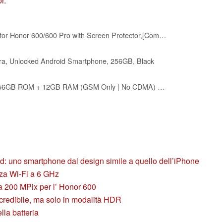
r
.
QUIETIP Magnetic Case for Honor 600/600 Pro with Screen Protector,[Compatible with MagSafe] Translucent Matte Drop Protection Cover,Black
ra, Unlocked Android Smartphone, 256GB, Black
HONOR X9c Dual-SIM 256GB ROM + 12GB RAM (GSM Only | No CDMA) Factory Unlocked 5G Smartphone (Titanium Black) - International Version
oid: uno smartphone dal design simile a quello dell’iPhone
za Wi-Fi a 6 GHz
 200 MPix per l’ Honor 600
credibile, ma solo in modalità HDR
lla batteria