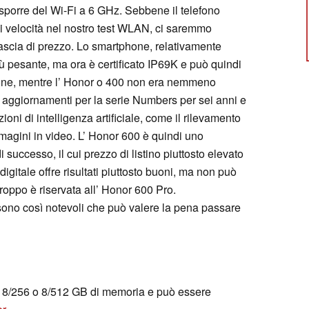
sporre del Wi-Fi a 6 GHz. Sebbene il telefono
i velocità nel nostro test WLAN, ci saremmo
fascia di prezzo. Lo smartphone, relativamente
ù pesante, ma ora è certificato IP69K e può quindi
sione, mentre l’ Honor o 400 non era nemmeno
 aggiornamenti per la serie Numbers per sei anni e
ni di intelligenza artificiale, come il rilevamento
magini in video. L’ Honor 600 è quindi uno
uccesso, il cui prezzo di listino piuttosto elevato
digitale offre risultati piuttosto buoni, ma non può
troppo è riservata all’ Honor 600 Pro.
 sono così notevoli che può valere la pena passare
n 8/256 o 8/512 GB di memoria e può essere