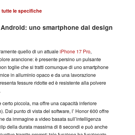
tutte le specifiche
 - Android: uno smartphone dal design
aramente quello di un attuale
iPhone 17 Pro
,
 colore arancione: è presente persino un pulsante
 non toglie che si tratti comunque di uno smartphone
cornice in alluminio opaco e da una lavorazione
resenta fessure ridotte ed è resistente alla polvere
.
 certo piccola, ma offre una capacità inferiore
). Dal punto di vista del software, l’ Honor 600 offre
e da immagine a video basata sull’intelligenza
e clip della durata massima di 8 secondi e può anche
untive tramite prompt; tale funzione ha funzionato