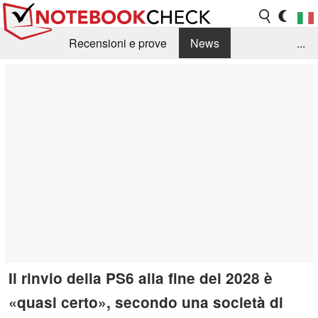
Recensioni e prove
News
...
Raccolta di recensioni
Info Techniche / Tips
Guida agli acquisti
Search
Contact
Il rinvio della PS6 alla fine del 2028 è
«quasi certo», secondo una società di