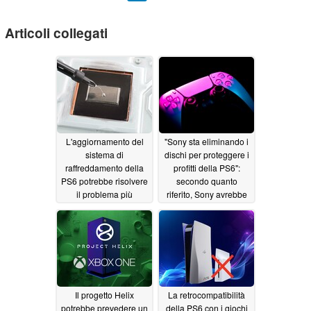
Articoli collegati
L'aggiornamento del
"Sony sta eliminando i
sistema di
dischi per proteggere i
raffreddamento della
profitti della PS6":
PS6 potrebbe risolvere
secondo quanto
il problema più
riferito, Sony avrebbe
fastidioso della PS5
tenuto all'oscuro gli
sviluppatori riguardo
07/15/2026
alla fine dei giochi su
supporto fisico
07/03/2026
Il progetto Helix
La retrocompatibilità
potrebbe prevedere un
della PS6 con i giochi