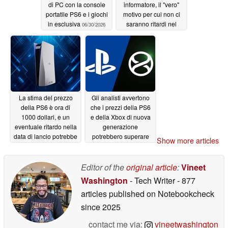
di PC con la console
informatore, il "vero"
portatile PS6 e i giochi
motivo per cui non ci
in esclusiva
saranno ritardi nel
06/30/2026
lancio della PS6 non
ha nulla a che vedere
con i prezzi della RAM
06/29/2026
La stima del prezzo
Gli analisti avvertono
della PS6 è ora di
che i prezzi della PS6
1000 dollari, e un
e della Xbox di nuova
eventuale ritardo nella
generazione
data di lancio potrebbe
potrebbero superare
Show more articles
far aumentare
quelli delle Steam
ulteriormente il costo
Machine
06/24/2026
della console
Editor of the
original article
:
Vineet
06/28/2026
Washington
- Tech Writer
- 877
articles published on Notebookcheck
since 2025
contact me via:
vineetwashington