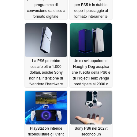
programma di
per PS5 è in dubbio
conversione da disco a
dopo il passaggio al
formato digitale,
formato interamente
conferendo alla nuova
digitale da parte di
console Xbox un
Sony
07/02/2026
vantaggio rispetto alla
PS6
07/02/2026
La PS6 potrebbe
Un ex sviluppatore di
costare oltre 1.000
Naughty Dog auspica
dollari, poiché Sony
che l'uscita della PS6 e
non ha intenzione di
di Project Helix venga
“vendere l’hardware
posticipata al 2030 o
subendo perdite
oltre
06/30/2026
significative”
06/30/2026
PlayStation intende
Sony PS6 nel 2027:
riconquistare gli utenti
secondo un