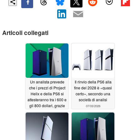
Articoli collegati
Un analista prevede
Il rinvio della PS6 alla
che i prezzi di Project
fine del 2028 è «quasi
Helix e della PS6 si
certo», secondo una
attesteranno tra i 600 e
società di analisi
gli 800 dollari, grazie
07/03/2026
alla diminuzione dei
costi della RAM prima
del lancio
07/14/2026