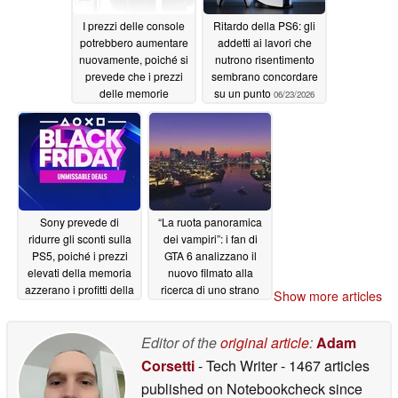
I prezzi delle console
Ritardo della PS6: gli
potrebbero aumentare
addetti ai lavori che
nuovamente, poiché si
nutrono risentimento
prevede che i prezzi
sembrano concordare
delle memorie
su un punto
06/23/2026
subiscano due
impennate nella
seconda metà del
2026, avverte Jefferies
Equity Research
06/29/2026
Sony prevede di
“La ruota panoramica
ridurre gli sconti sulla
dei vampiri”: i fan di
PS5, poiché i prezzi
GTA 6 analizzano il
elevati della memoria
nuovo filmato alla
azzerano i profitti della
ricerca di uno strano
Show more articles
console
dettaglio
06/20/2026
06/20/2026
Editor of the
original article
:
Adam
Corsetti
- Tech Writer
- 1467 articles
published on Notebookcheck
since