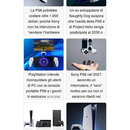
La PS6 potrebbe
Un ex sviluppatore di
costare oltre 1.000
Naughty Dog auspica
dollari, poiché Sony
che l'uscita della PS6 e
non ha intenzione di
di Project Helix venga
“vendere l’hardware
posticipata al 2030 o
subendo perdite
oltre
06/30/2026
significative”
06/30/2026
PlayStation intende
Sony PS6 nel 2027:
riconquistare gli utenti
secondo un
di PC con la console
informatore, il "vero"
portatile PS6 e i giochi
motivo per cui non ci
in esclusiva
saranno ritardi nel
06/30/2026
lancio della PS6 non
ha nulla a che vedere
con i prezzi della RAM
06/29/2026