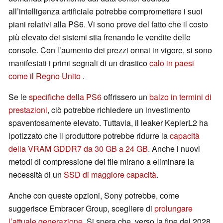
all’intelligenza artificiale potrebbe compromettere i suoi
piani relativi alla PS6. Vi sono prove del fatto che il costo
più elevato dei sistemi stia frenando le vendite delle
console. Con l’aumento dei prezzi ormai in vigore, si sono
manifestati i primi segnali di un drastico
calo in paesi
come il Regno Unito
.
Se le
specifiche della PS6
offrissero un
balzo in termini di
prestazioni
, ciò potrebbe richiedere un investimento
spaventosamente elevato. Tuttavia, il leaker KeplerL2 ha
ipotizzato che il produttore potrebbe ridurre la
capacità
della VRAM GDDR7 da 30 GB a 24 GB
. Anche i nuovi
metodi di compressione dei file mirano a eliminare la
necessità di un
SSD di maggiore capacità
.
Anche con queste opzioni, Sony potrebbe, come
suggerisce Embracer Group, scegliere di
prolungare
l’attuale generazione
. Si spera che, verso la fine del 2028