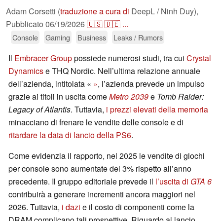
Adam Corsetti (
traduzione a cura di
DeepL / Ninh Duy),
Pubblicato
06/19/2026
🇺🇸
🇩🇪
...
Console
Gaming
Business
Leaks / Rumors
Il
Embracer Group
possiede numerosi studi, tra cui
Crystal
Dynamics
e THQ Nordic. Nell’ultima relazione annuale
dell’azienda, intitolata «
»
, l’azienda prevede un impulso
grazie ai titoli in uscita come
Metro 2039
e
Tomb Raider:
Legacy of Atlantis
. Tuttavia,
i prezzi elevati della memoria
minacciano di frenare le vendite delle console e di
ritardare la data di lancio della PS6
.
Come evidenzia il rapporto, nel 2025 le vendite di giochi
per console sono aumentate del 3% rispetto all’anno
precedente. Il gruppo editoriale prevede il
l’uscita di
GTA 6
contribuirà a generare incrementi ancora maggiori nel
2026. Tuttavia,
i dazi
e il costo di componenti come la
DRAM complicano tali prospettive. Riguardo al lancio