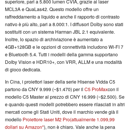
superiore, pari a 5.800 lumen CVIA, grazie ai laser
MCL3A e QuaLas42. Questo modello offre un
raffreddamento a liquido e anche il rapporto di contrasto
nativo è più alto, pari a 8.000:1. I diffusori Dolby sono stati
sostituiti con un sistema Harman JBL 2.1 equivalente.
Inoltre, lo spazio di archiviazione è aumentato a
4GB+128GB e le opzioni di connettività includono Wi-FI 7
e Bluetooth 5.4. Tutti i modelli della gamma supportano
Dolby Vision e HDR10+, con VRR, ALLM e una modalità
di gioco dedicata.
In Cina, i proiettori laser della serie Hisense Vidda C5
partono da CNY 9.999 (~$1.470) per il
C5 ProMax
con il
modello C5 Master al prezzo di CNY 16.999 (~$2.500). Se
e quando questi modelli potrebbero essere rilasciati in altri
mercati come gli Stati Uniti, dove il marchio vende già il
modello
Proiettore laser M2 Pro
(attualmente 1.099,99
dollari su Amazon
), non è chiaro. Vale anche la pena