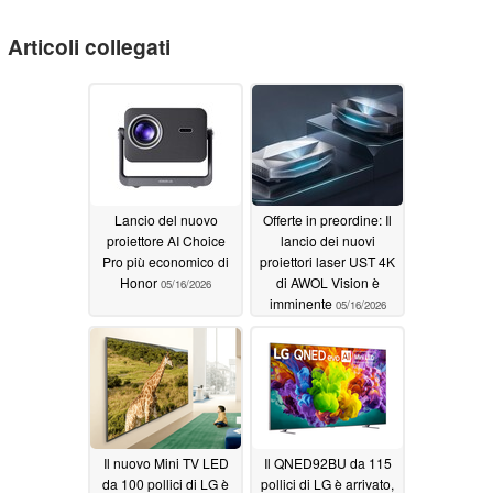
Articoli collegati
Lancio del nuovo
Offerte in preordine: Il
proiettore AI Choice
lancio dei nuovi
Pro più economico di
proiettori laser UST 4K
Honor
di AWOL Vision è
05/16/2026
imminente
05/16/2026
Il nuovo Mini TV LED
Il QNED92BU da 115
da 100 pollici di LG è
pollici di LG è arrivato,