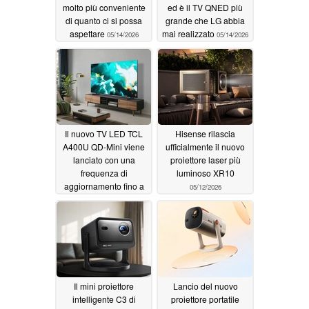
molto più conveniente
ed è il TV QNED più
di quanto ci si possa
grande che LG abbia
aspettare
mai realizzato
05/14/2026
05/14/2026
Il nuovo TV LED TCL
Hisense rilascia
A400U QD-Mini viene
ufficialmente il nuovo
lanciato con una
proiettore laser più
frequenza di
luminoso XR10
aggiornamento fino a
05/12/2026
288Hz
05/14/2026
Il mini proiettore
Lancio del nuovo
intelligente C3 di
proiettore portatile