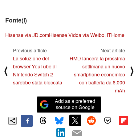
Fonte(i)
Hisense via JD.com
Hisense Vidda via Weibo
,
ITHome
Previous article
Next article
La soluzione del
HMD lancerà la prossima
browser YouTube di
settimana un nuovo
⟨
⟩
Nintendo Switch 2
smartphone economico
sarebbe stata bloccata
con batteria da 6.000
mAh
Add as a preferred
source on Google