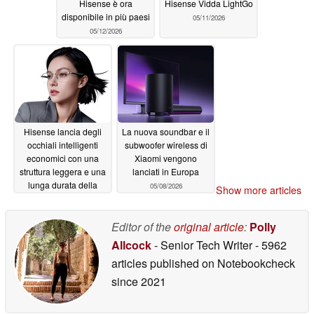
Hisense è ora
Hisense Vidda LightGo
disponibile in più paesi
05/11/2026
05/12/2026
Hisense lancia degli
La nuova soundbar e il
occhiali intelligenti
subwoofer wireless di
economici con una
Xiaomi vengono
struttura leggera e una
lanciati in Europa
lunga durata della
05/08/2026
Show more articles
batteria
05/09/2026
Editor of the
original article
:
Polly
Allcock
- Senior Tech Writer
- 5962
articles published on Notebookcheck
since 2021