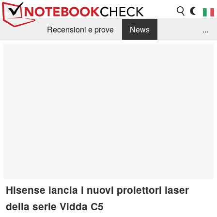
Recensioni e prove
News
...
Raccolta di recensioni
Info Techniche / Tips
Guida agli acquisti
Search
Contact
Hisense lancia i nuovi proiettori laser
della serie Vidda C5