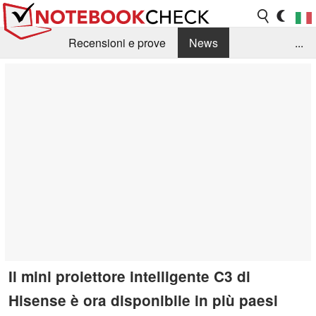
Recensioni e prove
News
...
Raccolta di recensioni
Info Techniche / Tips
Guida agli acquisti
Search
Contact
Il mini proiettore intelligente C3 di
Hisense è ora disponibile in più paesi