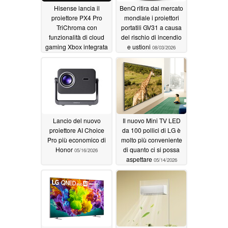
Hisense lancia il
BenQ ritira dal mercato
proiettore PX4 Pro
mondiale i proiettori
TriChroma con
portatili GV31 a causa
funzionalità di cloud
del rischio di incendio
gaming Xbox integrata
e ustioni
08/03/2026
08/05/2026
Lancio del nuovo
Il nuovo Mini TV LED
proiettore AI Choice
da 100 pollici di LG è
Pro più economico di
molto più conveniente
Honor
di quanto ci si possa
05/16/2026
aspettare
05/14/2026