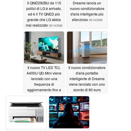
Il QNED92BU da 115
Dreame lancia un
pollici di LG è arrivato,
nuovo condizionatore
ed è il TV QNED più
d'aria intelligente più
grande che LG abbia
silenzioso
05/14/2026
mai realizzato
05/14/2026
Il nuovo TV LED TCL
Il nuovo condizionatore
A400U QD-Mini viene
d'aria portatile
lanciato con una
intelligente di Dreame
frequenza di
viene lanciato con uno
aggiornamento fino a
sconto di 60 euro
288Hz
05/14/2026
05/13/2026