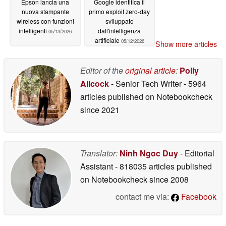
Epson lancia una
Google identifica il
nuova stampante
primo exploit zero-day
wireless con funzioni
sviluppato
intelligenti
dall'intelligenza
05/13/2026
artificiale
05/12/2026
Show more articles
Editor of the
original article
:
Polly
Allcock
- Senior Tech Writer
- 5964
articles published on Notebookcheck
since 2021
Translator:
Ninh Ngoc Duy
- Editorial
Assistant
- 818035 articles published
on Notebookcheck
since 2008
contact me via:
Facebook