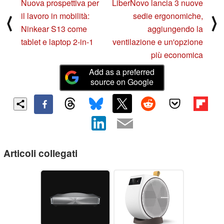
Nuova prospettiva per
LiberNovo lancia 3 nuove
il lavoro in mobilità:
sedie ergonomiche,
⟨
⟩
Ninkear S13 come
aggiungendo la
tablet e laptop 2-in-1
ventilazione e un'opzione
più economica
Add as a preferred
source on Google
Articoli collegati