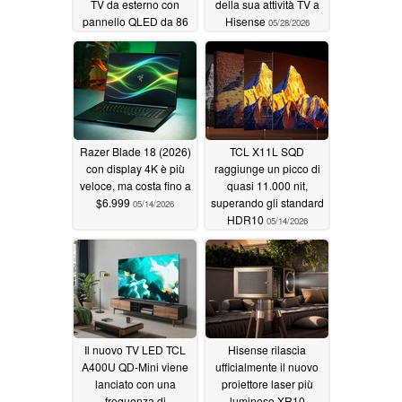
TV da esterno con
della sua attività TV a
pannello QLED da 86
Hisense
05/28/2026
pollici e 4.000 nits
06/11/2026
Razer Blade 18 (2026)
TCL X11L SQD
con display 4K è più
raggiunge un picco di
veloce, ma costa fino a
quasi 11.000 nit,
$6.999
superando gli standard
05/14/2026
HDR10
05/14/2026
Il nuovo TV LED TCL
Hisense rilascia
A400U QD-Mini viene
ufficialmente il nuovo
lanciato con una
proiettore laser più
frequenza di
luminoso XR10