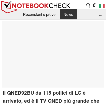
Recensioni e prove
News
...
Raccolta di recensioni
Info Techniche / Tips
Guida agli acquisti
Search
Contact
Il QNED92BU da 115 pollici di LG è
arrivato, ed è il TV QNED più grande che