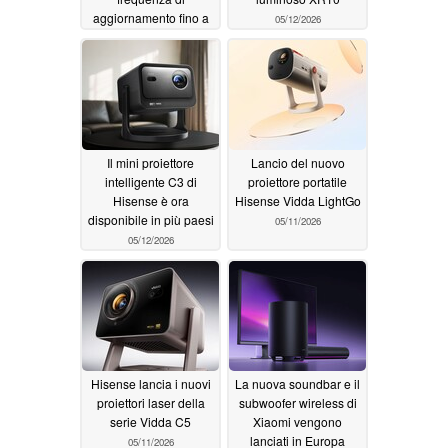
aggiornamento fino a
05/12/2026
288Hz
05/14/2026
Il mini proiettore
Lancio del nuovo
intelligente C3 di
proiettore portatile
Hisense è ora
Hisense Vidda LightGo
disponibile in più paesi
05/11/2026
05/12/2026
Hisense lancia i nuovi
La nuova soundbar e il
proiettori laser della
subwoofer wireless di
serie Vidda C5
Xiaomi vengono
lanciati in Europa
05/11/2026