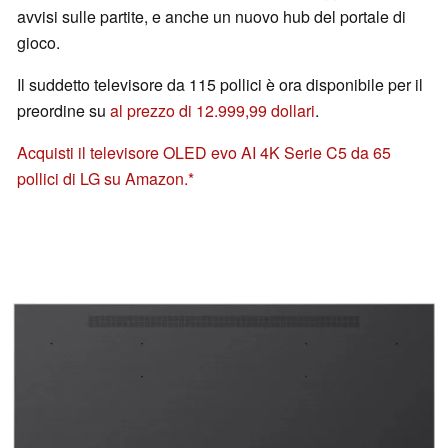
avvisi sulle partite, e anche un nuovo hub del portale di
gioco.
Il suddetto televisore da 115 pollici è ora disponibile per il
preordine su
al prezzo di 12.999,99 dollari
.
Acquisti il televisore OLED evo AI 4K Serie C5 da 65
pollici di LG su Amazon.