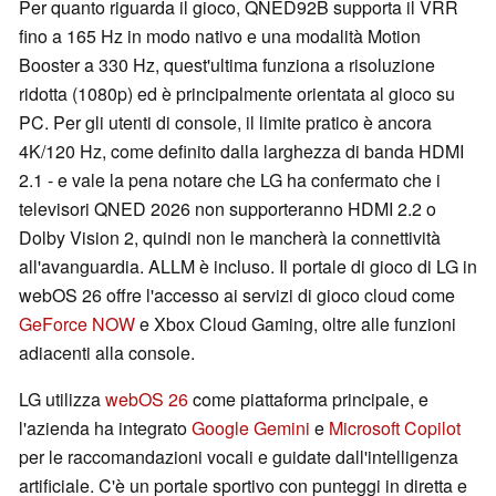
Per quanto riguarda il gioco, QNED92B supporta il VRR
fino a 165 Hz in modo nativo e una modalità Motion
Booster a 330 Hz, quest'ultima funziona a risoluzione
ridotta (1080p) ed è principalmente orientata al gioco su
PC. Per gli utenti di console, il limite pratico è ancora
4K/120 Hz, come definito dalla larghezza di banda HDMI
2.1 - e vale la pena notare che LG ha confermato che i
televisori QNED 2026 non supporteranno HDMI 2.2 o
Dolby Vision 2, quindi non le mancherà la connettività
all'avanguardia. ALLM è incluso. Il portale di gioco di LG in
webOS 26 offre l'accesso ai servizi di gioco cloud come
GeForce NOW
e Xbox Cloud Gaming, oltre alle funzioni
adiacenti alla console.
LG utilizza
webOS 26
come piattaforma principale, e
l'azienda ha integrato
Google Gemini
e
Microsoft Copilot
per le raccomandazioni vocali e guidate dall'intelligenza
artificiale. C'è un portale sportivo con punteggi in diretta e