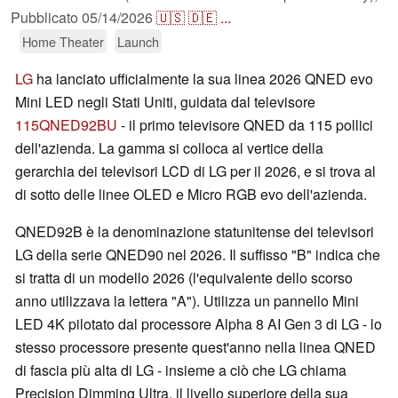
Pubblicato
05/14/2026
🇺🇸
🇩🇪
...
Home Theater
Launch
LG
ha lanciato ufficialmente la sua linea 2026 QNED evo
Mini LED negli Stati Uniti, guidata dal televisore
115QNED92BU
- il primo televisore QNED da 115 pollici
dell'azienda. La gamma si colloca al vertice della
gerarchia dei televisori LCD di LG per il 2026, e si trova al
di sotto delle linee OLED e Micro RGB evo dell'azienda.
QNED92B è la denominazione statunitense dei televisori
LG della serie QNED90 nel 2026. Il suffisso "B" indica che
si tratta di un modello 2026 (l'equivalente dello scorso
anno utilizzava la lettera "A"). Utilizza un pannello Mini
LED 4K pilotato dal processore Alpha 8 AI Gen 3 di LG - lo
stesso processore presente quest'anno nella linea QNED
di fascia più alta di LG - insieme a ciò che LG chiama
Precision Dimming Ultra, il livello superiore della sua