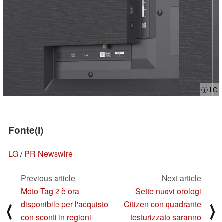
ⓘ LG
Fonte(i)
LG
/
PR Newswire
Previous article
Next article
Moto Tag 2 è ora
Sette nuovi orologi
disponibile per l'acquisto
Citizen con quadrante
⟨
⟩
con sconti in regioni
testurizzato saranno