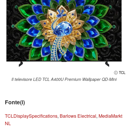
ⓘ TCL
Il televisore LED TCL A400U Premium Wallpaper QD-Mini
Fonte(i)
TCL
DisplaySpecifications
,
Barlows Electrical
,
MediaMarkt
NL