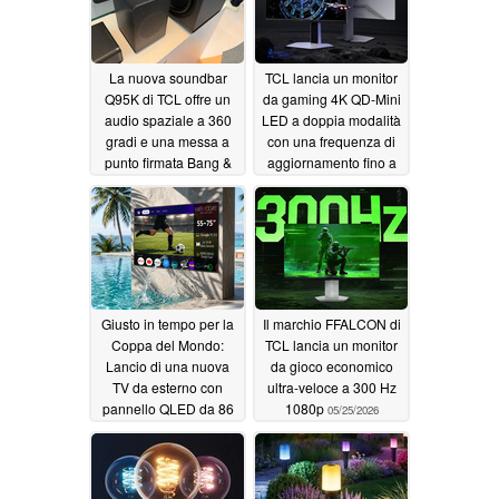
La nuova soundbar
TCL lancia un monitor
Q95K di TCL offre un
da gaming 4K QD-Mini
audio spaziale a 360
LED a doppia modalità
gradi e una messa a
con una frequenza di
punto firmata Bang &
aggiornamento fino a
Olufsen
320 Hz
07/27/2026
07/09/2026
Giusto in tempo per la
Il marchio FFALCON di
Coppa del Mondo:
TCL lancia un monitor
Lancio di una nuova
da gioco economico
TV da esterno con
ultra-veloce a 300 Hz
pannello QLED da 86
1080p
05/25/2026
pollici e 4.000 nits
06/11/2026