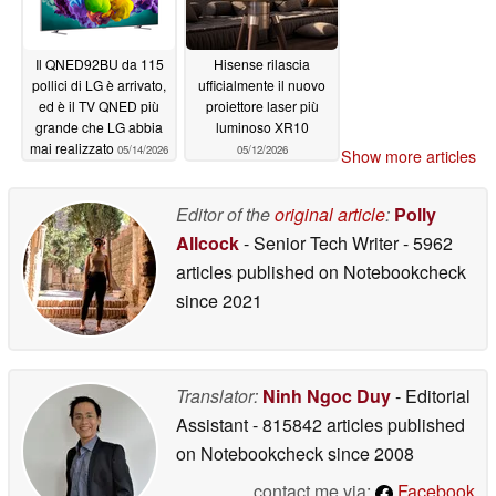
Il QNED92BU da 115
Hisense rilascia
pollici di LG è arrivato,
ufficialmente il nuovo
ed è il TV QNED più
proiettore laser più
grande che LG abbia
luminoso XR10
mai realizzato
05/14/2026
05/12/2026
Show more articles
Editor of the
original article
:
Polly
Allcock
- Senior Tech Writer
- 5962
articles published on Notebookcheck
since 2021
Translator:
Ninh Ngoc Duy
- Editorial
Assistant
- 815842 articles published
on Notebookcheck
since 2008
contact me via:
Facebook