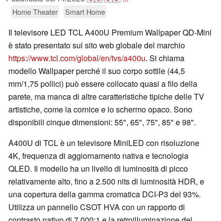
Home Theater
Smart Home
Il televisore LED TCL A400U Premium Wallpaper QD-Mini
è stato presentato sul sito web globale del marchio
https://www.tcl.com/global/en/tvs/a400u
. Si chiama
modello Wallpaper perché il suo corpo sottile (44,5
mm/1,75 pollici) può essere collocato quasi a filo della
parete, ma manca di altre caratteristiche tipiche delle TV
artistiche, come la cornice e lo schermo opaco. Sono
disponibili cinque dimensioni: 55", 65", 75", 85" e 98".
A400U di TCL è un televisore MiniLED con risoluzione
4K, frequenza di aggiornamento nativa e tecnologia
QLED. Il modello ha un livello di luminosità di picco
relativamente alto, fino a 2.500 nits di luminosità HDR, e
una copertura della gamma cromatica DCI-P3 del 93%.
Utilizza un pannello CSOT HVA con un rapporto di
contrasto nativo di 7.000:1 e la retroilluminazione del