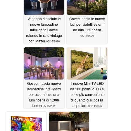
Vengono rilasciate le
Govee lancia le nuove
nuove lampadine
luci per vialetti esterni
intelligenti Govee
ad alta luminosità
rotonde in stile vintage
05/15/2026
con Matter
05/15/2026
Govee rilascia nuove
Il nuovo Mini TV LED
lampadine intelligenti
da 100 pollici di LG è
per esterni con una
molto più conveniente
luminosità di 1.300
di quanto ci si possa
lumen
aspettare
05/15/2026
05/14/2026