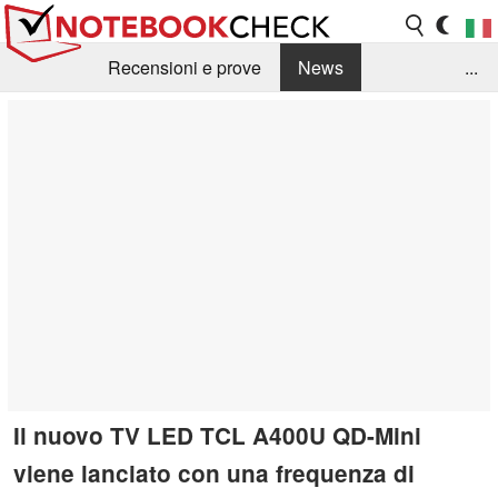
Recensioni e prove
News
...
Raccolta di recensioni
Info Techniche / Tips
Guida agli acquisti
Search
Contact
Il nuovo TV LED TCL A400U QD-Mini
viene lanciato con una frequenza di