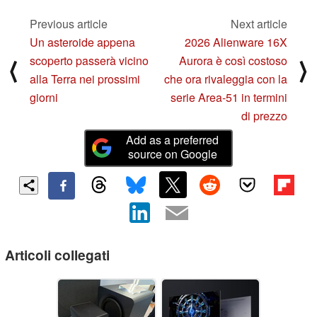
Previous article
Next article
Un asteroide appena
2026 Alienware 16X
scoperto passerà vicino
Aurora è così costoso
⟨
⟩
alla Terra nei prossimi
che ora rivaleggia con la
giorni
serie Area-51 in termini
di prezzo
Add as a preferred
source on Google
Articoli collegati