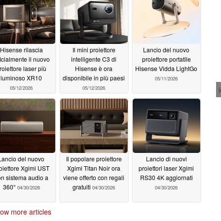
Hisense rilascia
Il mini proiettore
Lancio del nuovo
ficialmente il nuovo
intelligente C3 di
proiettore portatile
roiettore laser più
Hisense è ora
Hisense Vidda LightGo
luminoso XR10
disponibile in più paesi
05/11/2026
05/12/2026
05/12/2026
Lancio del nuovo
Il popolare proiettore
Lancio di nuovi
oiettore Xgimi UST
Xgimi Titan Noir ora
proiettori laser Xgimi
n sistema audio a
viene offerto con regali
RS30 4K aggiornati
360°
gratuiti
04/30/2026
04/30/2026
04/30/2026
ow more articles