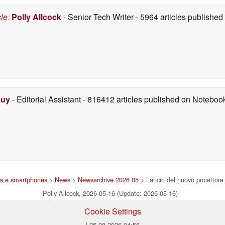
cle
:
Polly Allcock
- Senior Tech Writer
- 5964 articles publishe
Duy
- Editorial Assistant
- 816412 articles published on Notebo
ts e smartphones
>
News
>
Newsarchive 2026 05
> Lancio del nuovo proiettore
Polly Allcock, 2026-05-16 (Update: 2026-05-16)
Cookie Settings
| 05.08.2026 04:56