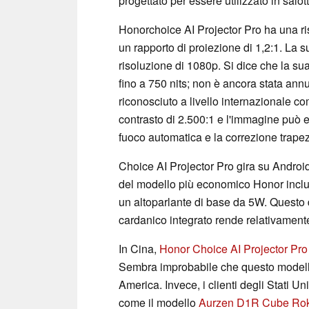
progettato per essere utilizzato in salot
Honorchoice AI Projector Pro ha una ri
un rapporto di proiezione di 1,2:1. La
risoluzione di 1080p. Si dice che la s
fino a 750 nits; non è ancora stata an
riconosciuto a livello internazionale c
contrasto di 2.500:1 e l'immagine può 
fuoco automatica e la correzione trapez
Choice AI Projector Pro gira su Android
del modello più economico Honor incl
un altoparlante di base da 5W. Questo di
cardanico integrato rende relativamente
In Cina,
Honor Choice AI Projector Pro
Sembra improbabile che questo modello 
America. Invece, i clienti degli Stati U
come il modello
Aurzen D1R Cube Ro