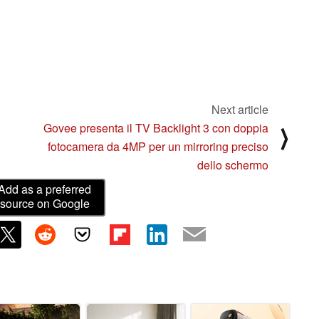
Next article
Govee presenta il TV Backlight 3 con doppia
⟩
fotocamera da 4MP per un mirroring preciso
dello schermo
Add as a preferred
source on Google