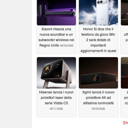
Xiaomi rilascia una
Honor Si dice che il
nuova soundbar e un
telefono da gioco Win
uf
subwoofer wireless nel
2 sarà dotato di
p
Regno Unito
importanti
06/03/2026
aggiornamenti in quasi
tutti i settori chiave
05/22/2026
Hisense lancia i nuovi
Xgimi lancia il nuovo
proiettori laser della
proiettore 4K ad
pr
serie Vidda C5
altissima luminosità
co
05/11/2026
05/05/2026
Sh