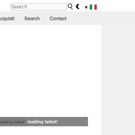
▼
cquisti
Search
Contact
loading failed!
loading failed!