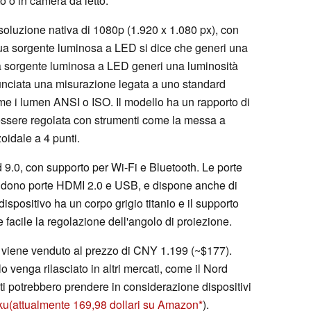
to o in camera da letto.
soluzione nativa di 1080p (1.920 x 1.080 px), con
 sua sorgente luminosa a LED si dice che generi una
ua sorgente luminosa a LED generi una luminosità
nunciata una misurazione legata a uno standard
ome i lumen ANSI o ISO. Il modello ha un rapporto di
essere regolata con strumenti come la messa a
oidale a 4 punti.
 9.0, con supporto per Wi-Fi e Bluetooth. Le porte
udono porte HDMI 2.0 e USB, e dispone anche di
spositivo ha un corpo grigio titanio e il supporto
 facile la regolazione dell'angolo di proiezione.
viene venduto al prezzo di CNY 1.199 (~$177).
venga rilasciato in altri mercati, come il Nord
niti potrebbero prendere in considerazione dispositivi
ku
(attualmente 169,98 dollari su Amazon
).