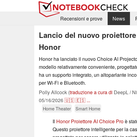
Recensioni e prove
News
Lancio del nuovo proiettor
Honor
Honor ha lanciato il nuovo Choice AI Projector
modello relativamente conveniente, progettat
ha un supporto integrato, un altoparlante inco
per Wi-Fi e Bluetooth.
Polly Allcock (
traduzione a cura di
DeepL / Ni
05/16/2026
🇺🇸
🇪🇸
...
Home Theater
Smart Home
Il
Honor Proiettore AI Choice Pro
è stat
Questo proiettore intelligente per la