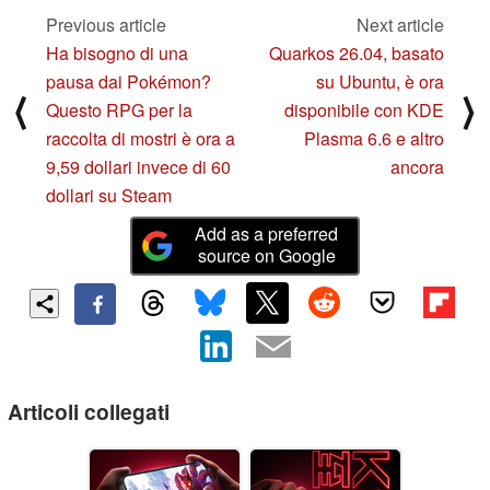
Previous article
Next article
Ha bisogno di una
Quarkos 26.04, basato
pausa dai Pokémon?
su Ubuntu, è ora
⟨
⟩
Questo RPG per la
disponibile con KDE
raccolta di mostri è ora a
Plasma 6.6 e altro
9,59 dollari invece di 60
ancora
dollari su Steam
Add as a preferred
source on Google
Articoli collegati