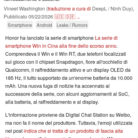
Vineet Washington (
traduzione a cura di
DeepL / Ninh Duy),
Pubblicato
05/22/2026
🇺🇸
🇩🇪
...
Smartphone
Android
Leaks / Rumors
Honor ha lanciato la serie di smartphone
La serie di
smartphone Win in Cina alla fine dello scorso anno
.
Comprendeva il Win e il Win RT, due telefoni focalizzati
sul gioco con il chipset Snapdragon, fiore all'occhiello di
Qualcomm, il raffreddamento attivo e un display OLED da
185 Hz, il tutto supportato da un'enorme batteria da 10.000
mAh. Una nuova fuga di notizie ha accennato al
successore della serie, con alcuni aggiornamenti al SoC,
alla batteria, al raffreddamento e al display.
L'informazione proviene da Digital Chat Station su Weibo,
ma non fa il nome del produttore. Tuttavia, l'emoji utilizzata
nel post
indica che si tratta di un prodotto di fascia alta