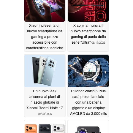
Xiaomi presenta un
Xiaomi annuncia il
nuovo smartphone da
nuovo smartphone da
gaming a prezzo
gaming di punta della
accessibile con
serie "Ultra"
06/17/2026
caratteristiche tecniche
orientate alle
prestazioni
06/25/2026
Un nuovo leak
L'Honor Watch 6 Plus
accenna ai piani di
sarà presto lanciato
rilascio globale di
con una batteria
Xiaomi Redmi Note 17
gigante e un display
AMOLED da 3.000 nits
05/23/2026
05/22/2026