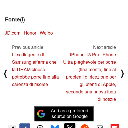
Fonte(i)
JD.com
|
Honor
|
Weibo
Previous article
Next article
L'ex dirigente di
iPhone 18 Pro, iPhone
Samsung afferma che
Ultra pieghevole per porre
la DRAM cinese
(finalmente) fine ai
⟨
⟩
potrebbe porre fine alla
problemi di ricezione per
carenza di risorse
gli utenti di Apple,
secondo una nuova fuga
di notizie
Add as a preferred
source on Google