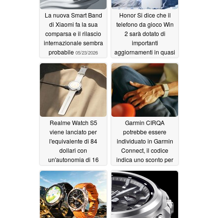
La nuova Smart Band
Honor Si dice che il
di Xiaomi fa la sua
telefono da gioco Win
comparsa e il rilascio
2 sarà dotato di
internazionale sembra
importanti
probabile
aggiornamenti in quasi
05/23/2026
tutti i settori chiave
05/22/2026
Realme Watch S5
Garmin CIRQA
viene lanciato per
potrebbe essere
l'equivalente di 84
individuato in Garmin
dollari con
Connect, il codice
un'autonomia di 16
indica uno sconto per
giorni
gli abbonati
05/22/2026
05/21/2026