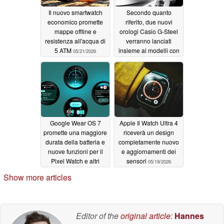
Il nuovo smartwatch
Secondo quanto
economico promette
riferito, due nuovi
mappe offline e
orologi Casio G-Steel
resistenza all'acqua di
verranno lanciati
5 ATM
insieme ai modelli con
05/21/2026
rivestimento IP nero
05/20/2026
Google Wear OS 7
Apple Il Watch Ultra 4
promette una maggiore
riceverà un design
durata della batteria e
completamente nuovo
nuove funzioni per il
e aggiornamenti dei
Pixel Watch e altri
sensori
05/19/2026
dispositivi
05/20/2026
Show more articles
Editor of the
original article
:
Hannes