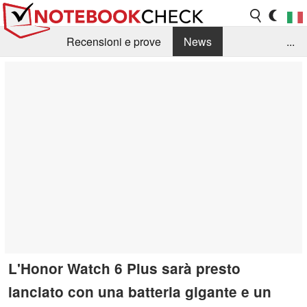
Recensioni e prove
News
...
Raccolta di recensioni
Info Techniche / Tips
Guida agli acquisti
Search
Contact
L'Honor Watch 6 Plus sarà presto
lanciato con una batteria gigante e un