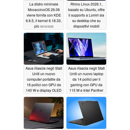
La distro minimale
Rhino Linux 2026.1,
MocaccinoOS 26.06
basato su Ubuntu, offre
viene fornita con KDE
il supporto a Lomiri sia
6.6.5, il kernel 6.18.33,
su desktop che su
più
dispositivi mobili
06/03/2026
05/26/2026
Asus rilascia negli Stati
Asus rilascia negli Stati
Uniti un nuovo
Uniti un nuovo laptop
computer portatile da
da 14 pollici per il
16 pollici con GPU da
gaming con GPU da
140 W e display OLED
115 W e Intel Panther
da 1.100 nit
Lake
05/23/2026
05/23/2026