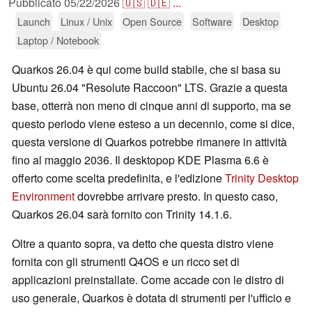
Pubblicato
05/22/2026
🇺🇸
🇩🇪
...
Launch
Linux / Unix
Open Source
Software
Desktop
Laptop / Notebook
Quarkos 26.04 è qui come build stabile, che si basa su
Ubuntu 26.04 "Resolute Raccoon" LTS. Grazie a questa
base, otterrà non meno di cinque anni di supporto, ma se
questo periodo viene esteso a un decennio, come si dice,
questa versione di Quarkos potrebbe rimanere in attività
fino al maggio 2036. Il desktopop KDE Plasma 6.6 è
offerto come scelta predefinita, e l'edizione
Trinity Desktop
Environment
dovrebbe arrivare presto. In questo caso,
Quarkos 26.04 sarà fornito con Trinity 14.1.6.
Oltre a quanto sopra, va detto che questa distro viene
fornita con gli strumenti Q4OS e un ricco set di
applicazioni preinstallate. Come accade con le distro di
uso generale, Quarkos è dotata di strumenti per l'ufficio e