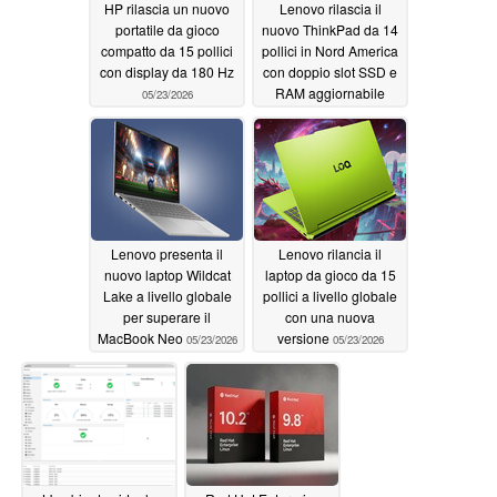
HP rilascia un nuovo
Lenovo rilascia il
portatile da gioco
nuovo ThinkPad da 14
compatto da 15 pollici
pollici in Nord America
con display da 180 Hz
con doppio slot SSD e
RAM aggiornabile
05/23/2026
05/23/2026
Lenovo presenta il
Lenovo rilancia il
nuovo laptop Wildcat
laptop da gioco da 15
Lake a livello globale
pollici a livello globale
per superare il
con una nuova
MacBook Neo
versione
05/23/2026
05/23/2026