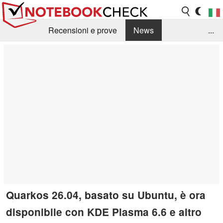
Recensioni e prove
News
...
Raccolta di recensioni
Info Techniche / Tips
Guida agli acquisti
Search
Contact
Quarkos 26.04, basato su Ubuntu, è ora
disponibile con KDE Plasma 6.6 e altro