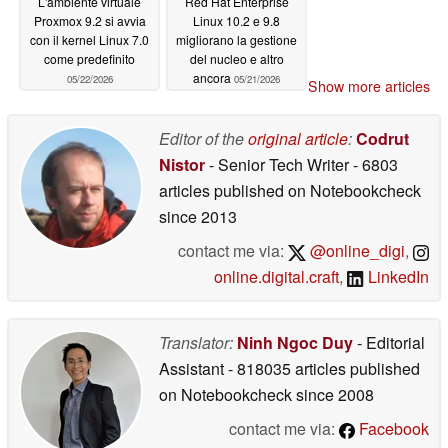
L'ambiente virtuale
Red Hat Enterprise
Proxmox 9.2 si avvia
Linux 10.2 e 9.8
con il kernel Linux 7.0
migliorano la gestione
come predefinito
del nucleo e altro
ancora
05/22/2026
05/21/2026
Show more articles
Editor of the
original article
:
Codrut
Nistor
- Senior Tech Writer
- 6803
articles published on Notebookcheck
since 2013
contact me via:
@online_digi
,
online.digital.craft
,
LinkedIn
Translator:
Ninh Ngoc Duy
- Editorial
Assistant
- 818035 articles published
on Notebookcheck
since 2008
contact me via:
Facebook