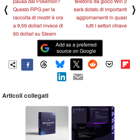
pausa dai Pokémon?
telefono da gioco Win 2
⟨
⟩
Questo RPG per la
sarà dotato di importanti
raccolta di mostri è ora
aggiornamenti in quasi
a 9,59 dollari invece di
tutti i settori chiave
60 dollari su Steam
Add as a preferred
source on Google
Articoli collegati