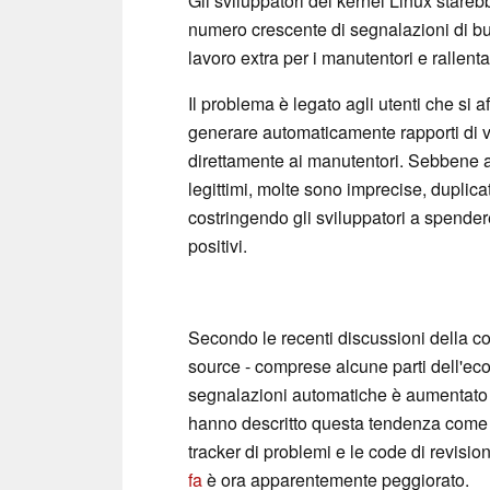
Gli sviluppatori del kernel Linux stare
numero crescente di segnalazioni di bug
lavoro extra per i manutentori e rallent
Il problema è legato agli utenti che si a
generare automaticamente rapporti di vu
direttamente ai manutentori. Sebbene a
legittimi, molte sono imprecise, duplicat
costringendo gli sviluppatori a spendere 
positivi.
Secondo le recenti discussioni della co
source - comprese alcune parti dell'ec
segnalazioni automatiche è aumentato n
hanno descritto questa tendenza come 
tracker di problemi e le code di revisi
fa
è ora apparentemente peggiorato.