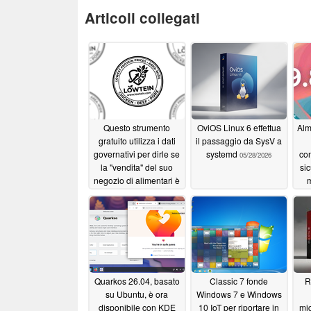
Articoli collegati
Questo strumento
OviOS Linux 6 effettua
Alm
gratuito utilizza i dati
il passaggio da SysV a
governativi per dirle se
systemd
com
05/28/2026
la "vendita" del suo
sic
negozio di alimentari è
m
effettivamente un buon
affare
06/09/2026
Quarkos 26.04, basato
Classic 7 fonde
R
su Ubuntu, è ora
Windows 7 e Windows
disponibile con KDE
10 IoT per riportare in
mig