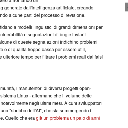
bbero affrontando un
 generate dall'intelligenza artificiale, creando
ando alcune parti del processo di revisione.
ffidano a modelli linguistici di grandi dimensioni per
lnerabilità e segnalazioni di bug e inviarli
lcune di queste segnalazioni indichino problemi
e o di qualità troppo bassa per essere utili,
ulteriore tempo per filtrare i problemi reali dai falsi
munità, i manutentori di diversi progetti open-
osistema Linux - affermano che il volume delle
otevolmente negli ultimi mesi. Alcuni sviluppatori
una "sbobba dell'AI", che sta sommergendo i
one. Quello che era
già un problema un paio di anni