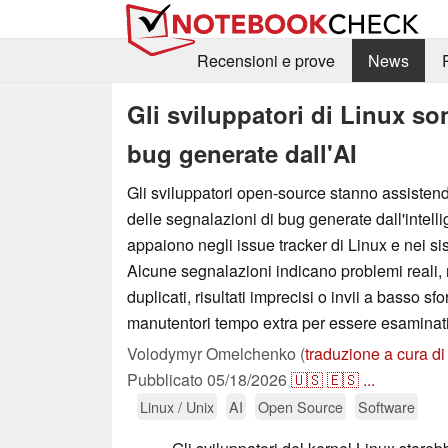
Recensioni e prove
News
Gli sviluppatori di Linux s
bug generate dall'AI
Gli sviluppatori open-source stanno assisten
delle segnalazioni di bug generate dall'intelli
appaiono negli issue tracker di Linux e nei sis
Alcune segnalazioni indicano problemi reali,
duplicati, risultati imprecisi o invii a basso s
manutentori tempo extra per essere esaminati
Volodymyr Omelchenko (
traduzione a cura di
Pubblicato
05/18/2026
🇺🇸
🇪🇸
...
Linux / Unix
AI
Open Source
Software