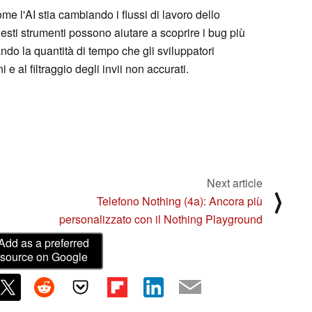
me l'AI stia cambiando i flussi di lavoro dello
sti strumenti possono aiutare a scoprire i bug più
do la quantità di tempo che gli sviluppatori
 e al filtraggio degli invii non accurati.
Next article
⟩
Telefono Nothing (4a): Ancora più
personalizzato con il Nothing Playground
Add as a preferred
source on Google