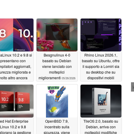
aLinux 10.2 e 9.8 si
Besgnulinux 4-0
Rhino Linux 2026.1,
presentano con
basato su Debian
basato su Ubuntu, offre
pilatori aggiornati,
viene lanciato con
il supporto a Lomiri sia
urezza migliorata e
molteplici
su desktop che su
olto altro ancora
miglioramenti
dispositivi mobili
05/26/2026
05/28/2026
05/26/2026
ed Hat Enterprise
OpenBSD 7.9,
TileOS 2.0, basato su
Linux 10.2 e 9.8
incentrato sulla
Debian, arriva con
liorano la gestione
sicurezza, viene
molteplici modifiche