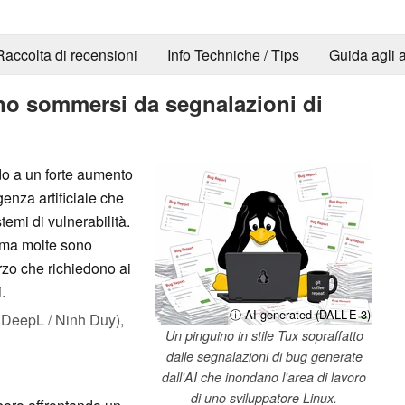
Raccolta di recensioni
Info Techniche / Tips
Guida agli a
ono sommersi da segnalazioni di
do a un forte aumento
genza artificiale che
temi di vulnerabilità.
 ma molte sono
forzo che richiedono ai
.
ⓘ AI-generated (DALL-E 3)
DeepL / Ninh Duy),
Un pinguino in stile Tux sopraffatto
dalle segnalazioni di bug generate
dall'AI che inondano l'area di lavoro
di uno sviluppatore Linux.