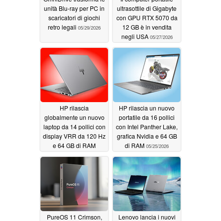
unità Blu-ray per PC in
ultrasottile di Gigabyte
scaricatori di giochi
con GPU RTX 5070 da
retro legali
12 GB è in vendita
05/29/2026
negli USA
05/27/2026
HP rilascia
HP rilascia un nuovo
globalmente un nuovo
portatile da 16 pollici
laptop da 14 pollici con
con Intel Panther Lake,
display VRR da 120 Hz
grafica Nvidia e 64 GB
e 64 GB di RAM
di RAM
05/25/2026
05/25/2026
PureOS 11 Crimson,
Lenovo lancia i nuovi