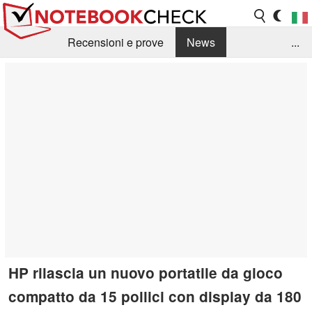
Recensioni e prove
News
...
Raccolta di recensioni
Info Techniche / Tips
Guida agli acquisti
Search
Contact
HP rilascia un nuovo portatile da gioco
compatto da 15 pollici con display da 180