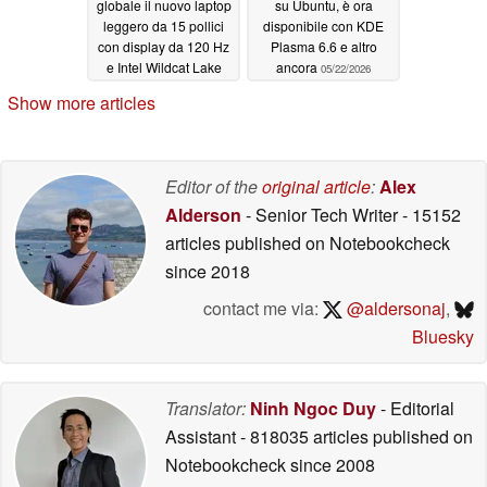
globale il nuovo laptop
su Ubuntu, è ora
leggero da 15 pollici
disponibile con KDE
con display da 120 Hz
Plasma 6.6 e altro
e Intel Wildcat Lake
ancora
05/22/2026
05/23/2026
Show more articles
Editor of the
original article
:
Alex
Alderson
- Senior Tech Writer
- 15152
articles published on Notebookcheck
since 2018
contact me via:
@aldersonaj
,
Bluesky
Translator:
Ninh Ngoc Duy
- Editorial
Assistant
- 818035 articles published on
Notebookcheck
since 2008