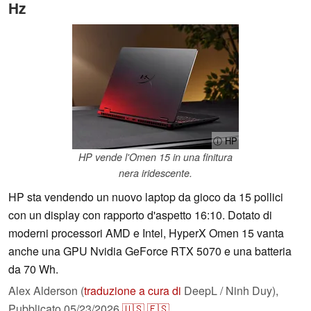
Hz
ⓘ HP
HP vende l'Omen 15 in una finitura
nera iridescente.
HP sta vendendo un nuovo laptop da gioco da 15 pollici
con un display con rapporto d'aspetto 16:10. Dotato di
moderni processori AMD e Intel, HyperX Omen 15 vanta
anche una GPU Nvidia GeForce RTX 5070 e una batteria
da 70 Wh.
Alex Alderson (
traduzione a cura di
DeepL / Ninh Duy),
Pubblicato
05/23/2026
🇺🇸
🇪🇸
...