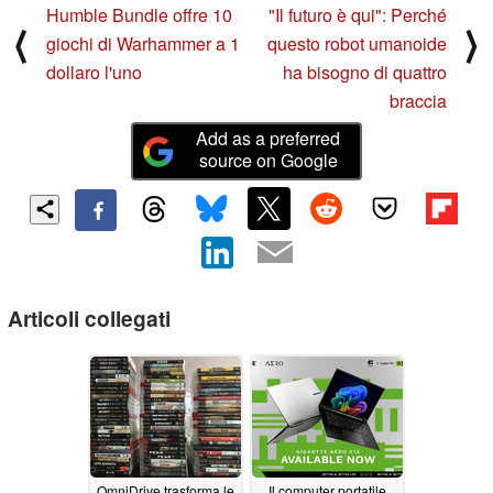
Humble Bundle offre 10
"Il futuro è qui": Perché
⟨
⟩
giochi di Warhammer a 1
questo robot umanoide
dollaro l'uno
ha bisogno di quattro
braccia
Add as a preferred
source on Google
Articoli collegati
OmniDrive trasforma le
Il computer portatile