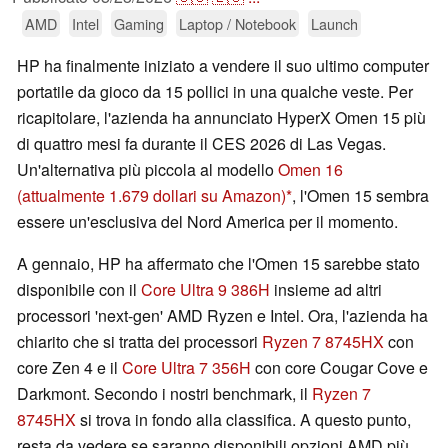
AMD
Intel
Gaming
Laptop / Notebook
Launch
HP ha finalmente iniziato a vendere il suo ultimo computer
portatile da gioco da 15 pollici in una qualche veste. Per
ricapitolare, l'azienda ha annunciato HyperX Omen 15 più
di quattro mesi fa durante il CES 2026 di Las Vegas.
Un'alternativa più piccola al modello
Omen 16
(attualmente 1.679 dollari su Amazon)
, l'Omen 15 sembra
essere un'esclusiva del Nord America per il momento.
A gennaio, HP ha affermato che l'Omen 15 sarebbe stato
disponibile con il
Core Ultra 9 386H
insieme ad altri
processori 'next-gen' AMD Ryzen e Intel. Ora, l'azienda ha
chiarito che si tratta dei processori
Ryzen 7 8745HX
con
core Zen 4 e il
Core Ultra 7 356H
con core Cougar Cove e
Darkmont. Secondo i nostri benchmark, il
Ryzen 7
8745HX
si trova in fondo alla classifica. A questo punto,
resta da vedere se saranno disponibili opzioni AMD più