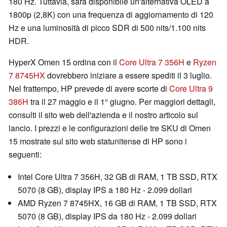
180 Hz. Tuttavia, sarà disponibile un'alternativa OLED a
1800p (2,8K) con una frequenza di aggiornamento di 120
Hz e una luminosità di picco SDR di 500 nits/1.100 nits
HDR.
HyperX Omen 15 ordina con il
Core Ultra 7 356H
e
Ryzen
7 8745HX
dovrebbero iniziare a essere spediti il 3 luglio.
Nel frattempo, HP prevede di avere scorte di
Core Ultra 9
386H
tra il 27 maggio e il 1° giugno. Per maggiori dettagli,
consulti il sito web dell'azienda e il nostro articolo sul
lancio. I prezzi e le configurazioni delle tre SKU di Omen
15 mostrate sul sito web statunitense di HP sono i
seguenti:
Intel Core Ultra 7 356H, 32 GB di RAM, 1 TB SSD, RTX
5070 (8 GB), display IPS a 180 Hz - 2.099 dollari
AMD Ryzen 7 8745HX, 16 GB di RAM, 1 TB SSD, RTX
5070 (8 GB), display IPS da 180 Hz - 2.099 dollari