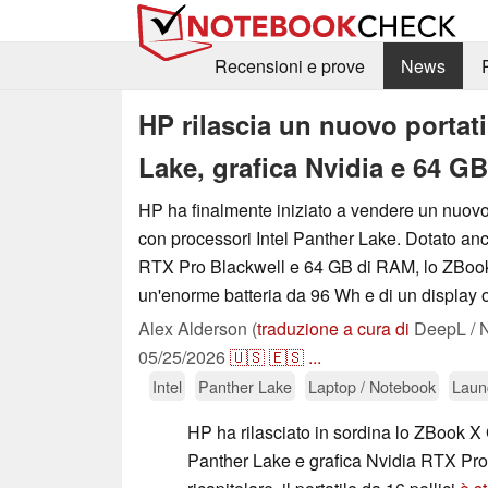
Recensioni e prove
News
HP rilascia un nuovo portati
Lake, grafica Nvidia e 64 G
HP ha finalmente iniziato a vendere un nuovo 
con processori Intel Panther Lake. Dotato anc
RTX Pro Blackwell e 64 GB di RAM, lo ZBook
un'enorme batteria da 96 Wh e di un display 
Alex Alderson (
traduzione a cura di
DeepL / N
05/25/2026
🇺🇸
🇪🇸
...
Intel
Panther Lake
Laptop / Notebook
Laun
HP ha rilasciato in sordina lo ZBook X 
Panther Lake e grafica Nvidia RTX Pro