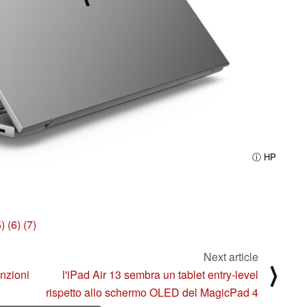
ⓘ HP
5)
(6)
(7)
Next article
⟩
unzioni
l'iPad Air 13 sembra un tablet entry-level
rispetto allo schermo OLED del MagicPad 4