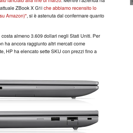
tato lanciato alla fine di marzo
. Mentre l'azienda ha
l'attuale ZBook X G1i
che abbiamo recensito lo
i su Amazon)
, si è astenuta dal confermare quanto
costa almeno 3.609 dollari negli Stati Uniti. Per
n ha ancora raggiunto altri mercati come
te, HP ha elencato sette SKU con prezzi fino a