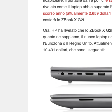
ricapitolare, il portatile da 16 pollici
è s
rivelato come il laptop abbia superato 
scorso anno
(attualmente 2.659 dollar
costerà lo ZBook X G2i.
Ora, HP ha rivelato che lo ZBook X G2i 
quanto ne sappiamo, il nuovo laptop no
l'Eurozona o il Regno Unito. Attualmen
10.431 dollari, che sono i seguenti: