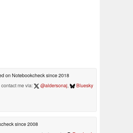
shed on Notebookcheck
since 2018
contact me via:
@aldersonaj
,
Bluesky
okcheck
since 2008