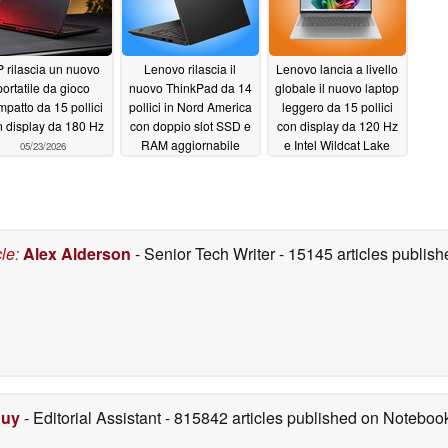
 rilascia un nuovo
Lenovo rilascia il
Lenovo lancia a livello
portatile da gioco
nuovo ThinkPad da 14
globale il nuovo laptop
patto da 15 pollici
pollici in Nord America
leggero da 15 pollici
 display da 180 Hz
con doppio slot SSD e
con display da 120 Hz
RAM aggiornabile
e Intel Wildcat Lake
05/23/2026
05/23/2026
05/23/2026
cle
:
Alex Alderson
- Senior Tech Writer
- 15145 articles publi
Duy
- Editorial Assistant
- 815842 articles published on Notebo