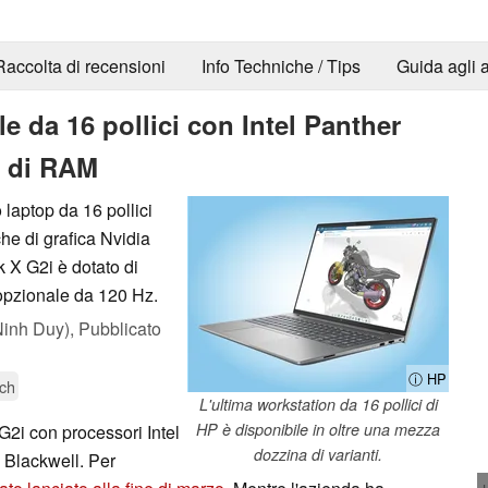
Raccolta di recensioni
Info Techniche / Tips
Guida agli a
le da 16 pollici con Intel Panther
B di RAM
laptop da 16 pollici
he di grafica Nvidia
 X G2i è dotato di
opzionale da 120 Hz.
inh Duy),
Pubblicato
ⓘ HP
ch
L'ultima workstation da 16 pollici di
HP è disponibile in oltre una mezza
G2i con processori Intel
dozzina di varianti.
 Blackwell. Per