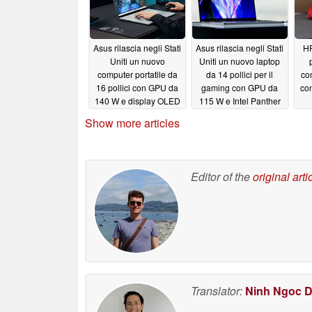
Asus rilascia negli Stati
Asus rilascia negli Stati
HP
Uniti un nuovo
Uniti un nuovo laptop
computer portatile da
da 14 pollici per il
com
16 pollici con GPU da
gaming con GPU da
con
140 W e display OLED
115 W e Intel Panther
da 1.100 nit
Lake
05/23/2026
05/23/2026
Show more articles
Editor of the
original arti
Translator:
Ninh Ngoc 