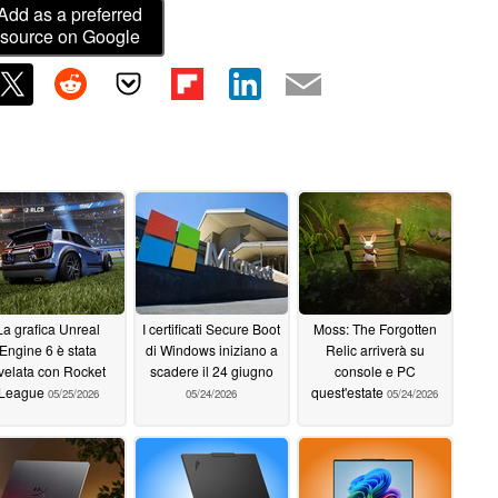
Add as a preferred
source on Google
La grafica Unreal
I certificati Secure Boot
Moss: The Forgotten
Engine 6 è stata
di Windows iniziano a
Relic arriverà su
ivelata con Rocket
scadere il 24 giugno
console e PC
League
quest'estate
05/25/2026
05/24/2026
05/24/2026