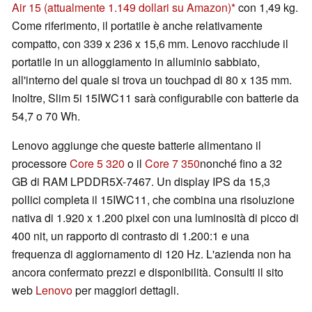
Air 15
(attualmente 1.149 dollari su Amazon)
con 1,49 kg.
Come riferimento, il portatile è anche relativamente
compatto, con 339 x 236 x 15,6 mm. Lenovo racchiude il
portatile in un alloggiamento in alluminio sabbiato,
all'interno del quale si trova un touchpad di 80 x 135 mm.
Inoltre, Slim 5i 15IWC11 sarà configurabile con batterie da
54,7 o 70 Wh.
Lenovo aggiunge che queste batterie alimentano il
processore
Core 5 320
o il
Core 7 350
nonché fino a 32
GB di RAM LPDDR5X-7467. Un display IPS da 15,3
pollici completa il 15IWC11, che combina una risoluzione
nativa di 1.920 x 1.200 pixel con una luminosità di picco di
400 nit, un rapporto di contrasto di 1.200:1 e una
frequenza di aggiornamento di 120 Hz. L'azienda non ha
ancora confermato prezzi e disponibilità. Consulti il sito
web
Lenovo
per maggiori dettagli.