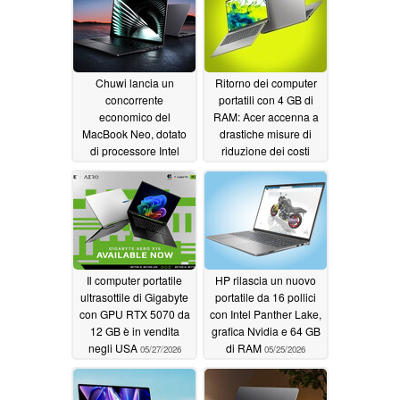
Chuwi lancia un
Ritorno dei computer
concorrente
portatili con 4 GB di
economico del
RAM: Acer accenna a
MacBook Neo, dotato
drastiche misure di
di processore Intel
riduzione dei costi
Wildcat Lake
06/25/2026
05/29/2026
Il computer portatile
HP rilascia un nuovo
ultrasottile di Gigabyte
portatile da 16 pollici
con GPU RTX 5070 da
con Intel Panther Lake,
12 GB è in vendita
grafica Nvidia e 64 GB
negli USA
di RAM
05/27/2026
05/25/2026