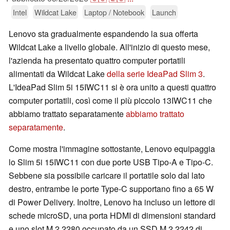
Intel
Wildcat Lake
Laptop / Notebook
Launch
Lenovo sta gradualmente espandendo la sua offerta
Wildcat Lake a livello globale. All'inizio di questo mese,
l'azienda ha presentato quattro computer portatili
alimentati da Wildcat Lake
della serie IdeaPad Slim 3
.
L'IdeaPad Slim 5i 15IWC11 si è ora unito a questi quattro
computer portatili, così come il più piccolo 13IWC11 che
abbiamo trattato separatamente
abbiamo trattato
separatamente
.
Come mostra l'immagine sottostante, Lenovo equipaggia
lo Slim 5i 15IWC11 con due porte USB Tipo-A e Tipo-C.
Sebbene sia possibile caricare il portatile solo dal lato
destro, entrambe le porte Type-C supportano fino a 65 W
di Power Delivery. Inoltre, Lenovo ha incluso un lettore di
schede microSD, una porta HDMI di dimensioni standard
e uno slot M.2 2280 occupato da un SSD M.2 2242 di