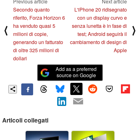
Previous article
Next article
Secondo quanto
L'iPhone 20 ridisegnato
riferito, Forza Horizon 6
con un display curvo e
ha venduto quasi 5
senza lunetta è in fase di
⟨
⟩
milioni di copie,
test; Android seguirà il
generando un fatturato
cambiamento di design di
di oltre 325 milioni di
Apple
dollari
Add as a preferred
source on Google
Articoli collegati