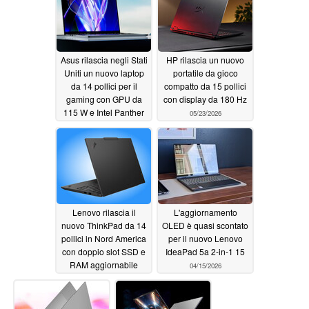
Asus rilascia negli Stati
HP rilascia un nuovo
Uniti un nuovo laptop
portatile da gioco
da 14 pollici per il
compatto da 15 pollici
gaming con GPU da
con display da 180 Hz
115 W e Intel Panther
05/23/2026
Lake
05/23/2026
Lenovo rilascia il
L'aggiornamento
nuovo ThinkPad da 14
OLED è quasi scontato
pollici in Nord America
per il nuovo Lenovo
con doppio slot SSD e
IdeaPad 5a 2-in-1 15
RAM aggiornabile
04/15/2026
05/23/2026