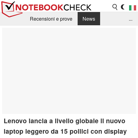
Recensioni e prove
News
...
Raccolta di recensioni
Info Techniche / Tips
Guida agli acquisti
Search
Contact
Lenovo lancia a livello globale il nuovo
laptop leggero da 15 pollici con display