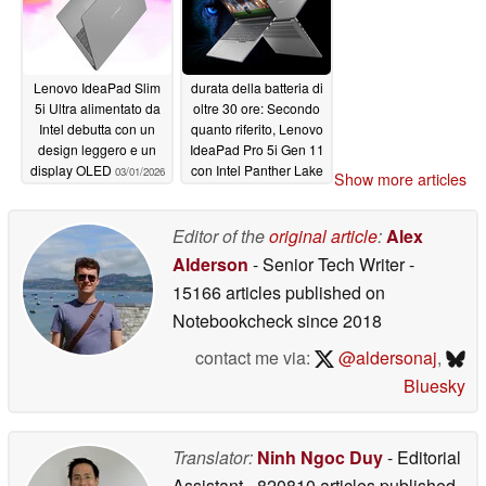
Lenovo IdeaPad Slim
durata della batteria di
5i Ultra alimentato da
oltre 30 ore: Secondo
Intel debutta con un
quanto riferito, Lenovo
design leggero e un
IdeaPad Pro 5i Gen 11
display OLED
con Intel Panther Lake
03/01/2026
Show more articles
dura a lungo con una
sola carica
01/28/2026
Editor of the
original article
:
Alex
Alderson
- Senior Tech Writer
-
15166 articles published on
Notebookcheck
since 2018
contact me via:
@aldersonaj
,
Bluesky
Translator:
Ninh Ngoc Duy
- Editorial
Assistant
- 820810 articles published