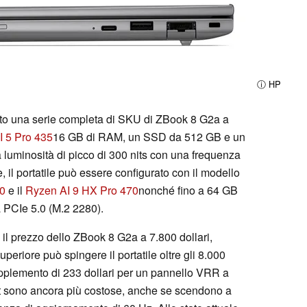
ⓘ HP
evuto una serie completa di SKU di ZBook 8 G2a a
I 5 Pro 435
16 GB di RAM, un SSD da 512 GB e un
luminosità di picco di 300 nits con una frequenza
 il portatile può essere configurato con il modello
50
e il
Ryzen AI 9 HX Pro 470
nonché fino a 64 GB
PCIe 5.0 (M.2 2280).
 il prezzo dello ZBook 8 G2a a 7.800 dollari,
 superiore può spingere il portatile oltre gli 8.000
pplemento di 233 dollari per un pannello VRR a
it sono ancora più costose, anche se scendono a