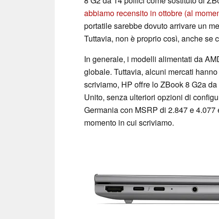
8 G2 da 14 pollici come sostituto di Z
abbiamo recensito in ottobre
(al momen
portatile sarebbe dovuto arrivare un m
Tuttavia, non è proprio così, anche se c
In generale, i modelli alimentati da AMD
globale. Tuttavia, alcuni mercati hanno 
scriviamo, HP offre lo ZBook 8 G2a da 1
Unito, senza ulteriori opzioni di config
Germania con MSRP di 2.847 e 4.077 e
momento in cui scriviamo.