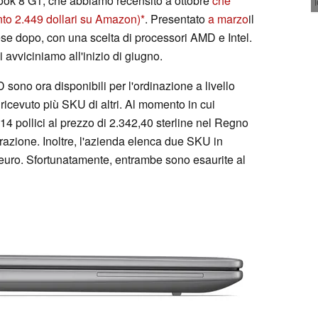
Book 8 G1, che abbiamo recensito a ottobre
che
to 2.449 dollari su Amazon)
. Presentato
a marzo
il
ese dopo, con una scelta di processori AMD e Intel.
i avviciniamo all'inizio di giugno.
 sono ora disponibili per l'ordinazione a livello
ricevuto più SKU di altri. Al momento in cui
4 pollici al prezzo di 2.342,40 sterline nel Regno
urazione. Inoltre, l'azienda elenca due SKU in
uro. Sfortunatamente, entrambe sono esaurite al