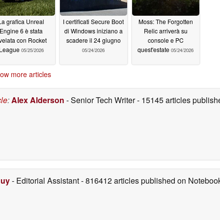
La grafica Unreal
I certificati Secure Boot
Moss: The Forgotten
Engine 6 è stata
di Windows iniziano a
Relic arriverà su
ivelata con Rocket
scadere il 24 giugno
console e PC
League
quest'estate
05/25/2026
05/24/2026
05/24/2026
ow more articles
cle
:
Alex Alderson
- Senior Tech Writer
- 15145 articles publi
Duy
- Editorial Assistant
- 816412 articles published on Notebo