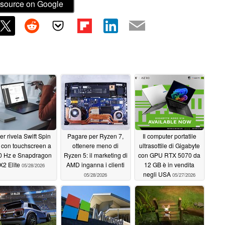
source on Google
er rivela Swift Spin
Pagare per Ryzen 7,
Il computer portatile
 con touchscreen a
ottenere meno di
ultrasottile di Gigabyte
0 Hz e Snapdragon
Ryzen 5: il marketing di
con GPU RTX 5070 da
X2 Elite
AMD inganna i clienti
12 GB è in vendita
05/28/2026
negli USA
05/28/2026
05/27/2026