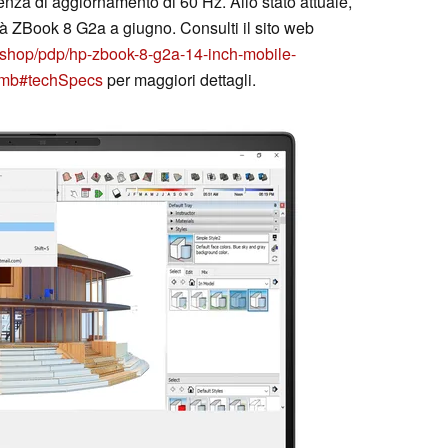
nza di aggiornamento di 60 Hz. Allo stato attuale,
tà ZBook 8 G2a a giugno. Consulti il sito web
/shop/pdp/hp-zbook-8-g2a-14-inch-mobile-
v-mb#techSpecs
per maggiori dettagli.