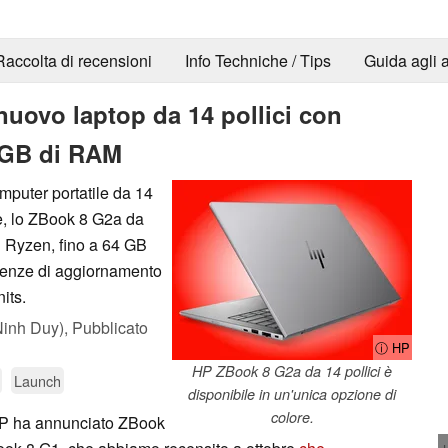
Raccolta di recensioni
Info Techniche / Tips
Guida agli a
nuovo laptop da 14 pollici con
 GB di RAM
mputer portatile da 14
le, lo ZBook 8 G2a da
D Ryzen, fino a 64 GB
quenze di aggiornamento
its.
inh Duy),
Pubblicato
ⓘ HP
HP ZBook 8 G2a da 14 pollici è
Launch
disponibile in un'unica opzione di
colore.
HP ha annunciato ZBook