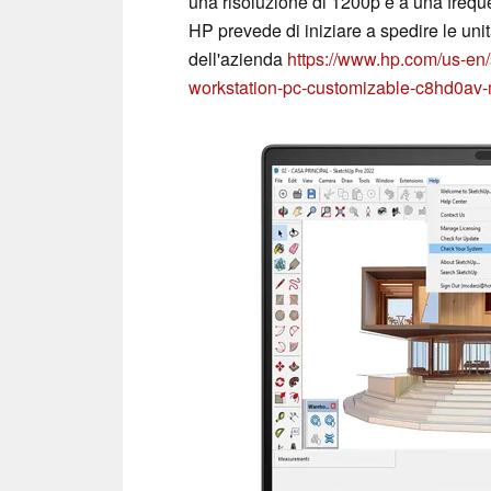
una risoluzione di 1200p e a una freque
HP prevede di iniziare a spedire le uni
dell'azienda
https://www.hp.com/us-en
workstation-pc-customizable-c8hd0a