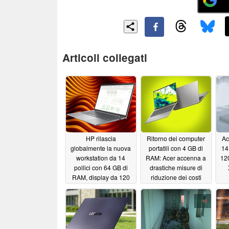
Articoli collegati
HP rilascia
Ritorno dei computer
Ac
globalmente la nuova
portatili con 4 GB di
14
workstation da 14
RAM: Acer accenna a
12
pollici con 64 GB di
drastiche misure di
RAM, display da 120
riduzione dei costi
Hz e grafica Nvidia
05/29/2026
06/02/2026