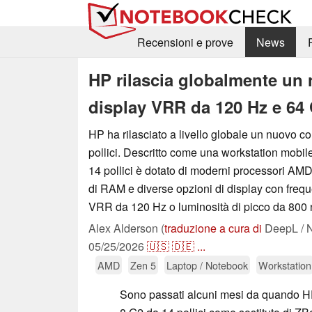
Recensioni e prove
News
HP rilascia globalmente un 
display VRR da 120 Hz e 64
HP ha rilasciato a livello globale un nuovo co
pollici. Descritto come una workstation mobi
14 pollici è dotato di moderni processori AM
di RAM e diverse opzioni di display con fre
VRR da 120 Hz o luminosità di picco da 800 n
Alex Alderson (
traduzione a cura di
DeepL / N
05/25/2026
🇺🇸
🇩🇪
...
AMD
Zen 5
Laptop / Notebook
Workstation
Sono passati alcuni mesi da quando 