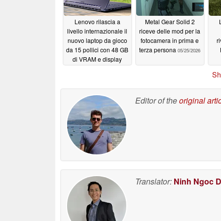
Lenovo rilascia a
Metal Gear Solid 2
livello internazionale il
riceve delle mod per la
nuovo laptop da gioco
fotocamera in prima e
r
da 15 pollici con 48 GB
terza persona
05/25/2026
di VRAM e display
OLED da 1.100 nit
Sh
05/26/2026
Editor of the
original arti
Translator:
Ninh Ngoc 