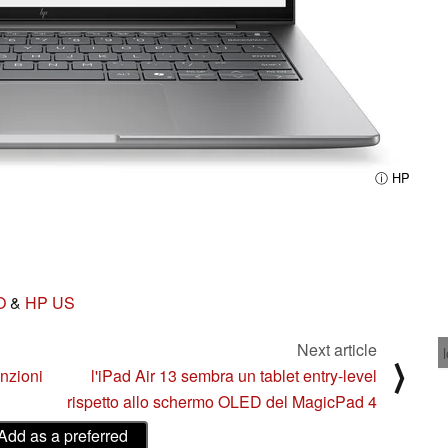
ⓘ HP
O
&
HP US
Next article
⟩
unzioni
l'iPad Air 13 sembra un tablet entry-level
rispetto allo schermo OLED del MagicPad 4
Add as a preferred