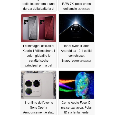
della fotocamera e una
RAW 7K, poco prima
durata della batteria di
del lancio
05/12/2026
più giorni
05/13/2026
Le immagini ufficiali di
Honor svela il tablet
Xperia 1 VIII mostrano i
Android da 12,1 pollici
colori globali e le
con chipset
caratteristiche
Snapdragon
05/12/2026
principali prima del
giorno di lancio
05/12/2026
Il runtime dell'evento
Come Apple Face ID,
Sony Xperia
ma senza tacca: Polar
Announcement è stato
ID sta lentamente