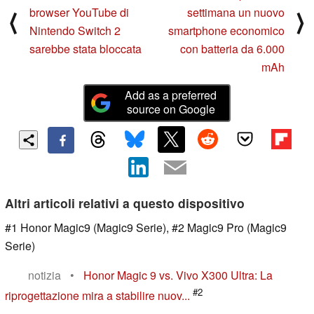
browser YouTube di
settimana un nuovo
⟨
⟩
Nintendo Switch 2
smartphone economico
sarebbe stata bloccata
con batteria da 6.000
mAh
Add as a preferred
source on Google
Altri articoli relativi a questo dispositivo
#1 Honor Magic9 (Magic9 Serie), #2 Magic9 Pro (Magic9
Serie)
notizia
•
Honor Magic 9 vs. Vivo X300 Ultra: La
#2
riprogettazione mira a stabilire nuov...