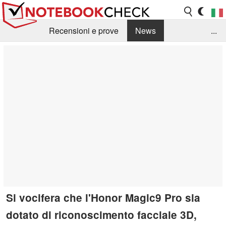
Recensioni e prove
News
...
Raccolta di recensioni
Info Techniche / Tips
Guida agli acquisti
Search
Contact
Si vocifera che l'Honor Magic9 Pro sia
dotato di riconoscimento facciale 3D,