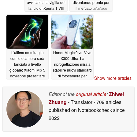
avvistato alla vigilia del
diventando pronto per
lancio di Xperia 1 VIII
il mercato
05/05/2026
05/12/2026
L'ultima ammiraglia
Honor Magic 9 vs. Vivo
con fotocamera sarà
X300 Ultra: La
lanciata a livello
riprogettazione mira a
globale: Xiaomi Mix 5
stabilire nuovi standard
dovrebbe presentare
di fotocamera per
Show more articles
importanti
smartphone
04/30/2026
aggiornamenti
Editor of the
original article
:
Zhiwei
05/04/2026
Zhuang
- Translator
- 709 articles
published on Notebookcheck
since
2022