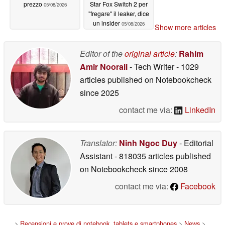
prezzo
Star Fox Switch 2 per
05/08/2026
"fregare" il leaker, dice
un insider
05/08/2026
Show more articles
Editor of the
original article
:
Rahim
Amir Noorali
- Tech Writer
- 1029
articles published on Notebookcheck
since 2025
contact me via:
LinkedIn
Translator:
Ninh Ngoc Duy
- Editorial
Assistant
- 818035 articles published
on Notebookcheck
since 2008
contact me via:
Facebook
>
Recensioni e prove di notebook, tablets e smartphones
>
News
>