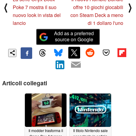
⟨
⟩
Poke 7 mostra il suo
offre 10 giochi giocabili
nuovo look in vista del
con Steam Deck a meno
lancio
di 1 dollaro l'uno
Add as a preferred
source on Google
Articoli collegati
Il modder trasforma il
Il titolo Nintendo sale