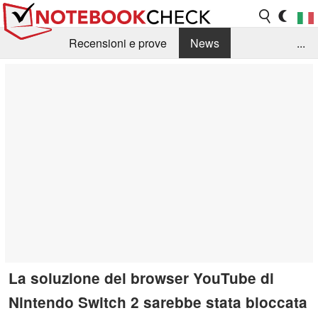
Recensioni e prove
News
...
Raccolta di recensioni
Info Techniche / Tips
Guida agli acquisti
Search
Contact
La soluzione del browser YouTube di
Nintendo Switch 2 sarebbe stata bloccata