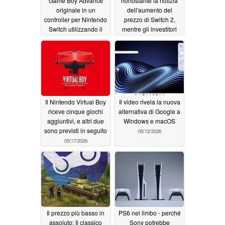
Game Boy Advance
nonostante la notizia
originale in un
dell'aumento del
controller per Nintendo
prezzo di Switch 2,
Switch utilizzando il
mentre gli investitori
cavo GBA Link
ruotano le azioni AI
05/23/2026
05/20/2026
Il Nintendo Virtual Boy
Il video rivela la nuova
riceve cinque giochi
alternativa di Google a
aggiuntivi, e altri due
Windows e macOS
sono previsti in seguito
05/12/2026
05/17/2026
Il prezzo più basso in
PS6 nel limbo - perché
assoluto: Il classico
Sony potrebbe