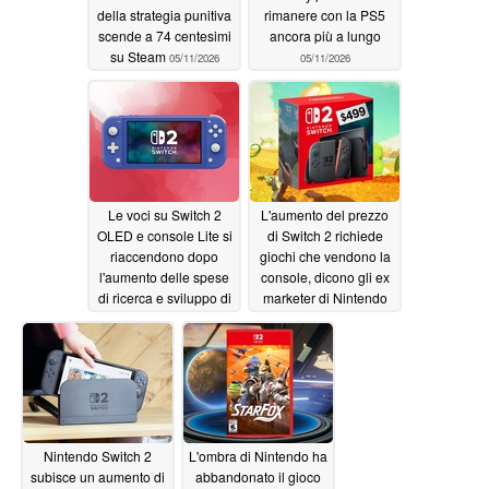
della strategia punitiva
rimanere con la PS5
scende a 74 centesimi
ancora più a lungo
su Steam
05/11/2026
05/11/2026
Le voci su Switch 2
L'aumento del prezzo
OLED e console Lite si
di Switch 2 richiede
riaccendono dopo
giochi che vendono la
l'aumento delle spese
console, dicono gli ex
di ricerca e sviluppo di
marketer di Nintendo
Nintendo
05/10/2026
05/09/2026
Nintendo Switch 2
L'ombra di Nintendo ha
subisce un aumento di
abbandonato il gioco