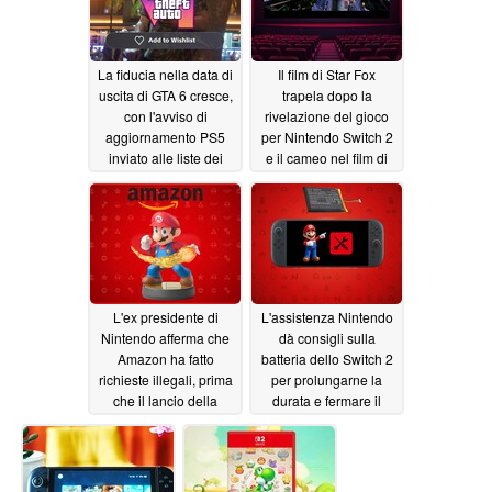
La fiducia nella data di
Il film di Star Fox
uscita di GTA 6 cresce,
trapela dopo la
con l'avviso di
rivelazione del gioco
aggiornamento PS5
per Nintendo Switch 2
inviato alle liste dei
e il cameo nel film di
desideri di PS4
Mario
05/08/2026
05/09/2026
L'ex presidente di
L'assistenza Nintendo
Nintendo afferma che
dà consigli sulla
Amazon ha fatto
batteria dello Switch 2
richieste illegali, prima
per prolungarne la
che il lancio della
durata e fermare il
Switch 2 rinnovasse le
gonfiore
05/01/2026
tensioni
05/02/2026