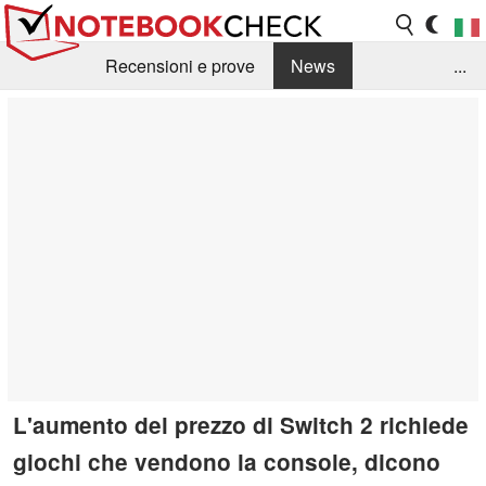
Recensioni e prove
News
...
Raccolta di recensioni
Info Techniche / Tips
Guida agli acquisti
Search
Contact
L'aumento del prezzo di Switch 2 richiede
giochi che vendono la console, dicono