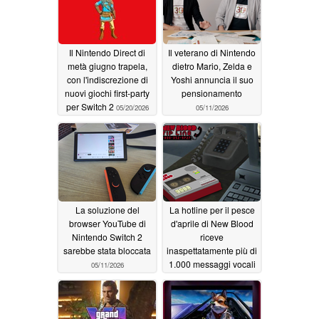
Il Nintendo Direct di
Il veterano di Nintendo
metà giugno trapela,
dietro Mario, Zelda e
con l'indiscrezione di
Yoshi annuncia il suo
nuovi giochi first-party
pensionamento
per Switch 2
05/20/2026
05/11/2026
La soluzione del
La hotline per il pesce
browser YouTube di
d'aprile di New Blood
Nintendo Switch 2
riceve
sarebbe stata bloccata
inaspettatamente più di
1.000 messaggi vocali
05/11/2026
dai fan
05/09/2026