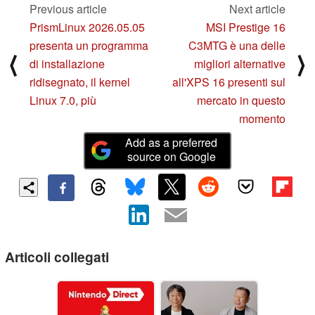
Previous article
Next article
PrismLinux 2026.05.05
MSI Prestige 16
presenta un programma
C3MTG è una delle
⟨
⟩
di installazione
migliori alternative
ridisegnato, il kernel
all'XPS 16 presenti sul
Linux 7.0, più
mercato in questo
momento
Add as a preferred
source on Google
Articoli collegati