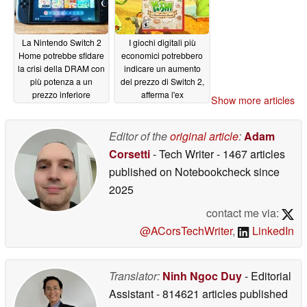
La Nintendo Switch 2
I giochi digitali più
Home potrebbe sfidare
economici potrebbero
la crisi della DRAM con
indicare un aumento
più potenza a un
del prezzo di Switch 2,
prezzo inferiore
afferma l'ex
Show more articles
responsabile delle
04/16/2026
vendite di Nintendo
Editor of the
original article
:
Adam
04/02/2026
Corsetti
- Tech Writer
- 1467 articles
published on Notebookcheck
since
2025
contact me via:
@ACorsTechWriter
,
LinkedIn
Translator:
Ninh Ngoc Duy
- Editorial
Assistant
- 814621 articles published