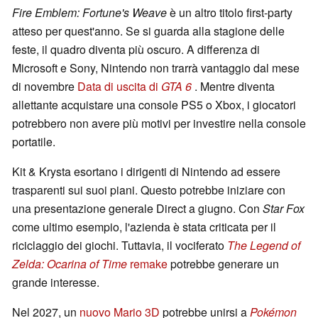
Fire Emblem: Fortune's Weave
è un altro titolo first-party
atteso per quest'anno. Se si guarda alla stagione delle
feste, il quadro diventa più oscuro. A differenza di
Microsoft e Sony, Nintendo non trarrà vantaggio dal mese
di novembre
Data di uscita di
GTA 6
. Mentre diventa
allettante acquistare una console PS5 o Xbox, i giocatori
potrebbero non avere più motivi per investire nella console
portatile.
Kit & Krysta esortano i dirigenti di Nintendo ad essere
trasparenti sui suoi piani. Questo potrebbe iniziare con
una presentazione generale Direct a giugno. Con
Star Fox
come ultimo esempio, l'azienda è stata criticata per il
riciclaggio dei giochi. Tuttavia, il vociferato
The Legend of
Zelda: Ocarina of Time
remake
potrebbe generare un
grande interesse.
Nel 2027, un
nuovo Mario 3D
potrebbe unirsi a
Pokémon