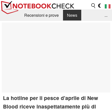
Recensioni e prove
News
...
Raccolta di recensioni
Info Techniche / Tips
Guida agli acquisti
Search
Contact
La hotline per il pesce d'aprile di New
Blood riceve inaspettatamente più di