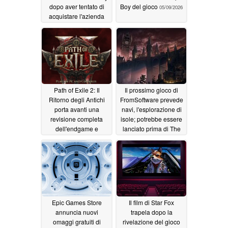
dopo aver tentato di
Boy del gioco
05/09/2026
acquistare l'azienda
05/09/2026
Path of Exile 2: Il
Il prossimo gioco di
Ritorno degli Antichi
FromSoftware prevede
porta avanti una
navi, l'esplorazione di
revisione completa
isole; potrebbe essere
dell'endgame e
lanciato prima di The
l'iconica cintura
Duskbloods
05/08/2026
Mageblood
05/08/2026
Epic Games Store
Il film di Star Fox
annuncia nuovi
trapela dopo la
omaggi gratuiti di
rivelazione del gioco