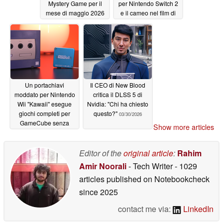
Mystery Game per il
per Nintendo Switch 2
mese di maggio 2026
e il cameo nel film di
Mario
05/08/2026
05/08/2026
Un portachiavi
Il CEO di New Blood
moddato per Nintendo
critica il DLSS 5 di
Wii "Kawaii" esegue
Nvidia: "Chi ha chiesto
giochi completi per
questo?"
03/30/2026
GameCube senza
Show more articles
emulazione
05/06/2026
Editor of the
original article
:
Rahim
Amir Noorali
- Tech Writer
- 1029
articles published on Notebookcheck
since 2025
contact me via:
LinkedIn